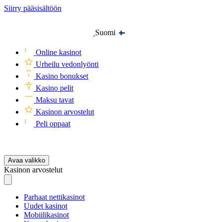
Siirry pääsisältöön
Suomi
Online kasinot
Urheilu vedonlyönti
Kasino bonukset
Kasino pelit
Maksu tavat
Kasinon arvostelut
Peli oppaat
Haku
Avaa valikko
Kasinon arvostelut
Parhaat nettikasinot
Uudet kasinot
Mobiilikasinot