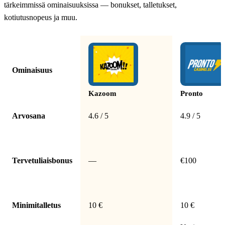
tärkeimmissä ominaisuuksissa — bonukset, talletukset,
kotiutusnopeus ja muu.
Ominaisuus
Kazoom
Pronto
Arvosana
4.6 / 5
4.9 / 5
Tervetuliaisbonus
—
€100
Minimitalletus
10 €
10 €