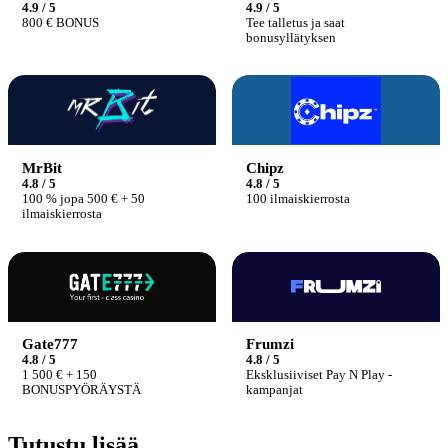
4.9 / 5
4.9 / 5
800 € BONUS
Tee talletus ja saat
bonusyllätyksen
MrBit
Chipz
4.8 / 5
4.8 / 5
100 % jopa 500 € + 50
100 ilmaiskierrosta
ilmaiskierrosta
Gate777
Frumzi
4.8 / 5
4.8 / 5
1 500 € + 150
Eksklusiiviset Pay N Play -
BONUSPYÖRÄYSTÄ
kampanjat
Tutustu lisää