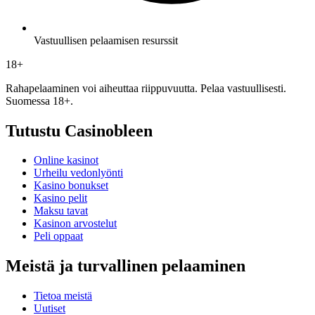
Vastuullisen pelaamisen resurssit
18+
Rahapelaaminen voi aiheuttaa riippuvuutta. Pelaa vastuullisesti.
Suomessa 18+.
Tutustu Casinobleen
Online kasinot
Urheilu vedonlyönti
Kasino bonukset
Kasino pelit
Maksu tavat
Kasinon arvostelut
Peli oppaat
Meistä ja turvallinen pelaaminen
Tietoa meistä
Uutiset