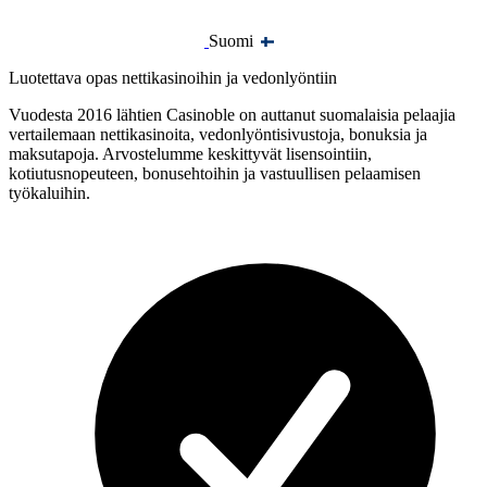
Suomi
Luotettava opas nettikasinoihin ja vedonlyöntiin
Vuodesta 2016 lähtien Casinoble on auttanut suomalaisia pelaajia
vertailemaan nettikasinoita, vedonlyöntisivustoja, bonuksia ja
maksutapoja. Arvostelumme keskittyvät lisensointiin,
kotiutusnopeuteen, bonusehtoihin ja vastuullisen pelaamisen
työkaluihin.