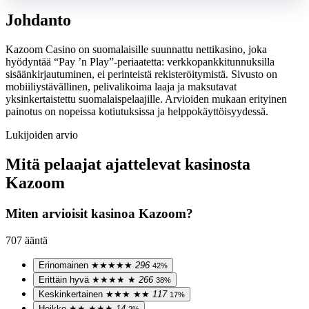
Johdanto
Kazoom Casino on suomalaisille suunnattu nettikasino, joka
hyödyntää “Pay ’n Play”‑periaatetta: verkkopankkitunnuksilla
sisäänkirjautuminen, ei perinteistä rekisteröitymistä. Sivusto on
mobiiliystävällinen, pelivalikoima laaja ja maksutavat
yksinkertaistettu suomalaispelaajille. Arvioiden mukaan erityinen
painotus on nopeissa kotiutuksissa ja helppokäyttöisyydessä.
Lukijoiden arvio
Mitä pelaajat ajattelevat kasinosta
Kazoom
Miten arvioisit kasinoa Kazoom?
707 ääntä
Erinomainen
★★★★★
296
42%
Erittäin hyvä
★★★★
★
266
38%
Keskinkertainen
★★★
★★
117
17%
Heikko
★★
★★★
14
2%