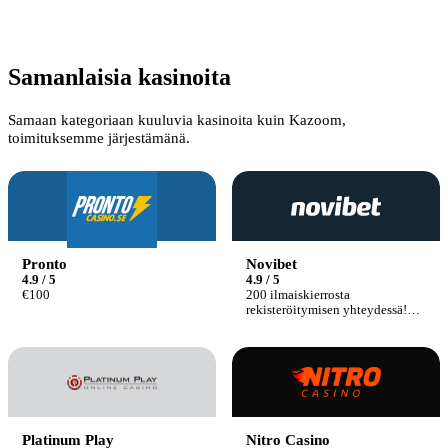
Samanlaisia kasinoita
Samaan kategoriaan kuuluvia kasinoita kuin Kazoom,
toimituksemme järjestämänä.
Pronto
Novibet
4.9 / 5
4.9 / 5
€100
200 ilmaiskierrosta
rekisteröitymisen yhteydessä!
Bonus koodi: BBB250
Platinum Play
Nitro Casino