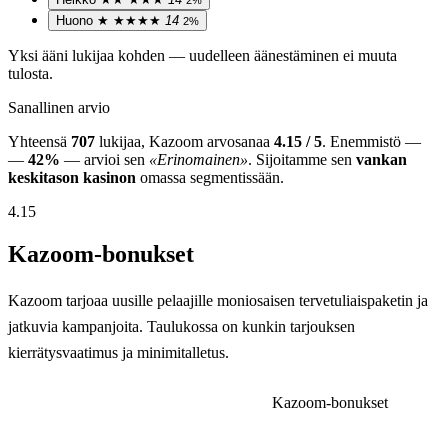
Huono
★
★★★★
14
2%
Yksi ääni lukijaa kohden — uudelleen äänestäminen ei muuta
tulosta.
Sanallinen arvio
Yhteensä
707
lukijaa, Kazoom arvosanaa
4.15 / 5
. Enemmistö —
—
42%
— arvioi sen
«Erinomainen»
. Sijoitamme sen
vankan
keskitason kasinon
omassa segmentissään.
4.15
Kazoom-bonukset
Kazoom tarjoaa uusille pelaajille moniosaisen tervetuliaispaketin ja
jatkuvia kampanjoita. Taulukossa on kunkin tarjouksen
kierrätysvaatimus ja minimitalletus.
Kazoom-bonukset
TARJOUS
TIEDOT
KIERRÄTYS
MINIMI