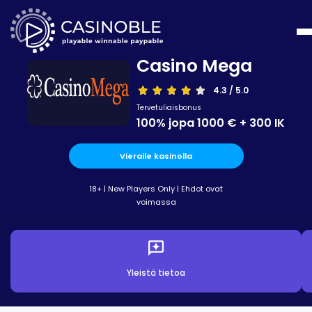
Casino Mega
4.3 / 5.0
tiarvostelut
Tervetuliaisbonus
100% jopa 1000 € + 300 IK
d
Vieraile kasinolla
skasinot
Kasinot
18+ | New Players Only |
Ehdot ovat
Ole tietoinen
ilman
voimassa
ouse
talletusta
Vastuullinen
useke
Pelaaminen
Jackpot
ntö
City
Yleistä tietoa
Casino
ns
Vulkan