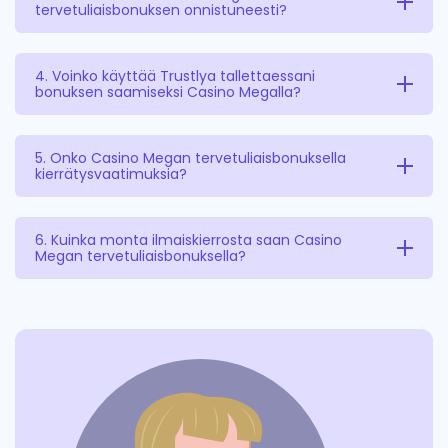
tervetuliaisbonuksen onnistuneesti?
antelias 100% talletusbonus aina 1000 € asti. Lisäksi
saat 300 ilmaiskierrosta valittuihin suosikkipeleihin.
Lunasta bonus tekemällä ensimmäinen
4. Voinko käyttää Trustlya tallettaessani
bonuksen saamiseksi Casino Megalla?
minimitalletus rekisteröitymisen jälkeen. Bonus
aktivoituu yleensä automaattisesti, kun ehdot
Kyllä, voit yleensä käyttää Trustlya ja muita suosittuja
5. Onko Casino Megan tervetuliaisbonuksella
täyttyvät.
kierrätysvaatimuksia?
suomalaisia maksutapoja talletuksen tekemiseen ja
tervetuliaisbonuksen lunastamiseen Casino Megalla.
Kyllä, Casino Megan tervetuliaisbonukseen liittyy aina
6. Kuinka monta ilmaiskierrosta saan Casino
Megan tervetuliaisbonuksella?
kierrätysvaatimuksia sekä muita ehtoja. Ne tulee
täyttää ennen voittojen kotiuttamista. Tarkista
Casino Megan tervetuliaisbonus sisältää yhteensä
bonussivulta.
300 ilmaiskierrosta. Nämä jaetaan usein osissa ja ovat
käytettävissä tiettyihin suosittuihin kolikkopeleihin.