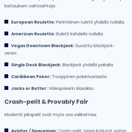
kattauksen vaihtoehtoja:
European Roulette:
Perinteinen ruletti yhdellä nollalla.
American Roulette:
Ruletti kahdella nollalla.
Vegas Downtown Blackjack:
Suosittu blackjack-
versio.
Single Deck Blackjack:
Blackjack yhdellä pakalla.
Caribbean Poker:
Trooppinen pokerivariaatio.
Jacks or Better:
Videopokerin klassikko.
Crash-pelit & Provably Fair
Modernit pikapelit ovat myös osa valikoimaa:
Aviator / Spaceman:
Crash-pelit, joissa kotiutat voiton