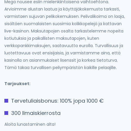
Mega nousee esiin mielenkiintoisena vaihtoehtona.
Arvioimme alustan laatua ja käyttäjäkokemusta tarkasti,
varmistaen sujuvan pelikokemuksen. Pelivalikoima on laaja,
sisältäen suomalaisten suosimia kolikkopelejä ja kattavan
live-kasinon. Maksutapojen osalta tarkastelemme nopeita
kotiutuksia ja paikallisten maksutapojen, kuten
verkkopankkimaksujen, saatavuutta eurolla. Turvallisuus ja
luotettavuus ovat ensisijaisia, ja varmistamme aina, että
kasinolla on asianmukaiset lisenssit ja korkea tietoturva.
Tämä takaa turvallisen peliympäristön kaikille pelaajille.
Tarjoukset:
Tervetuliaisbonus: 100% jopa 1000 €
300 Ilmaiskierrosta
Aloita lunastaminen alta!