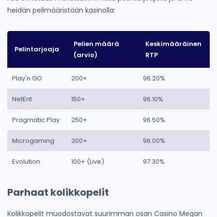
heidän pelimääristään kasinolla:
Pelien määrä
Keskimääräinen
Pelintarjoaja
(arvio)
RTP
Play'n GO
200+
96.20%
NetEnt
150+
96.10%
Pragmatic Play
250+
96.50%
Microgaming
300+
96.00%
Evolution
100+ (Live)
97.30%
Parhaat kolikkopelit
Kolikkopelit muodostavat suurimman osan Casino Megan