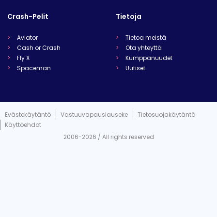
Crash-Pelit
Tietoja
Aviator
Tietoa meistä
Cash or Crash
Ota yhteyttä
Fly X
Kumppanuudet
Spaceman
Uutiset
Evästekäytäntö
Vastuuvapauslauseke
Tietosuojakäytäntö
Käyttöehdot
2006-2026 / All rights reserved