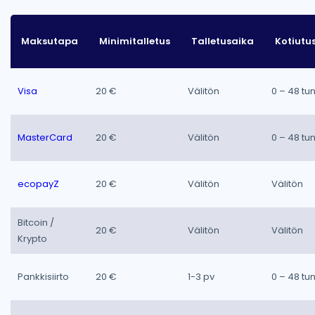
Maksutapa
Minimitalletus
Talletusaika
Kotiutu
Visa
20 €
Välitön
0 – 48 tun
MasterCard
20 €
Välitön
0 – 48 tun
ecopayZ
20 €
Välitön
Välitön
Bitcoin /
20 €
Välitön
Välitön
Krypto
Pankkisiirto
20 €
1-3 pv
0 – 48 tun