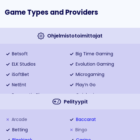
Game Types and Providers
Ohjelmistotoimittajat
Betsoft
Big Time Gaming
ELK Studios
Evolution Gaming
iSoftBet
Microgaming
NetEnt
Play’n Go
Pragmatic Play
Quickspin
Pelityypit
Red Tiger
Thunderkick
Yggdrasil
Arcade
Baccarat
Betting
Bingo