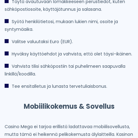
Täytä avautuvaan lomakkeeseen perustiedot, kuten
sähköpostiosoite, käyttäjätunnus ja salasana.
Syötä henkilötietosi, mukaan lukien nimi, osoite ja
syntymäaika.
Valitse valuutaksi Euro (EUR).
Hyväksy käyttöehdot ja vahvista, että olet täysi-ikäinen.
Vahvista tilisi sähköpostiin tai puhelimeen saapuvalla
linkillä/koodilla.
Tee ensitalletus ja lunasta tervetuliaisbonus.
Mobiilikokemus & Sovellus
Casino Mega ei tarjoa erillistä ladattavaa mobiilisovellusta,
mutta tämä ei heikennä pelikokemusta älylaitteilla. Kasinon