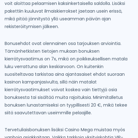
voit aloittaa pelaamisen kaksinkertaisella saldolla. Lisäksi
pakettiin kuuluvat ilmaiskierrokset jaetaan usein erissä,
mikä pitää jännitystä yllä useamman päivän ajan
rekisteröitymisen jälkeen.
Bonusehdot ovat olennainen osa tarjouksen arviointia.
Tämänhetkisten tietojen mukaan bonuksen
kierrätysvaatimus on 7x, mikä on poikkeuksellisen matala
luku verrattuna alan keskiarvoon. On kuitenkin
suositeltavaa tarkistaa aina ajantasaiset ehdot suoraan
kasinon kampanjasivulta, sillä näin matalat
kierrätysvaatimukset voivat koskea vain tiettyjä osia
bonuksesta tai sisältää muita rajoituksia. Minimitalletus
bonuksen lunastamiseksi on tyypillisesti 20 €, mikä tekee
siitä saavutettavan useimmille pelaajille.
Tervetuliaisbonuksen lisäksi Casino Mega muistaa myös
vanhoja asiakkaitaan. Vaikka tarkkoja yksityiskohtia VIP-