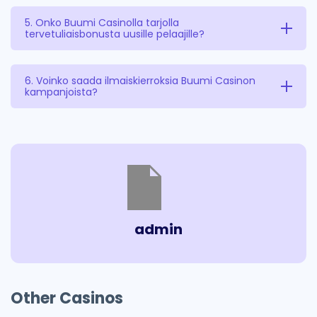
voittojen kotiuttamista. Tarkista aina bonuksen
Kyllä, Buumi Casino tarjoaa kaikki bonukset ja
5. Onko Buumi Casinolla tarjolla
tervetuliaisbonusta uusille pelaajille?
ehdot ja säännöt huolellisesti.
kampanjat euroina (€), mikä tekee pelaamisesta ja
bonusten hyödyntämisestä vaivatonta suomalaisille
Buumi Casino keskittyy usein päivittäisiin
6. Voinko saada ilmaiskierroksia Buumi Casinon
pelaajille.
kampanjoista?
käteispalautuksiin ja vaihtuviin kampanjoihin
perinteisen tervetuliaisbonuksen sijaan.
Kyllä, Buumi Casino tarjoaa säännöllisesti
Suosittelemme tarkistamaan ajankohtaiset
ilmaiskierroksia osana päivittäisiä tai viikoittaisia
tarjoukset suoraan sivustolta.
kampanjoitaan. Nämä voivat olla sidottuja tiettyihin
peleihin tai talletuksiin.
admin
Other Casinos