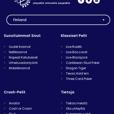
Finland
Suosituimmat Sivut
Klassiset Pelit
Uudet Kasinot
Live Ruletti
Nettikasinot
Live Baccarat
Nopeat Kotiutukset
Live Blackjack
Urheiluvedonlyönti
Caribbean Stud Poker
Mobiilikasinot
Dragon Tiger
Texas Hold’em
Three Card Poker
Crash-Pelit
Tietoja
Aviator
Tietoa meistä
Cash or Crash
Ota yhteyttä
Fly X
Kumppanuudet