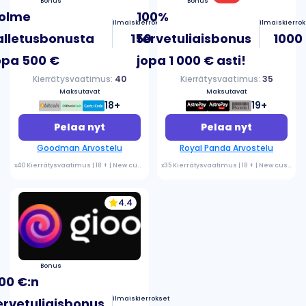
Bonus
Bonus
olme
100%
Ilmaiskierrokset
Ilmaiskierrok
alletusbonusta
150
tervetuliaisbonus
1000
opa 500 €
jopa 1 000 € asti!
Kierrätysvaatimus:
40
Kierrätysvaatimus:
35
Maksutavat
Maksutavat
18+
19+
Pelaa nyt
Pelaa nyt
Goodman Arvostelu
Royal Panda Arvostelu
x40 Kierrätysvaatimus | 18 + | New customers only |
Ehdot ovat voimassa
x35 Kierrätysvaatimus | 18 + | New customers only |
4.4
Bonus
00 €:n
Ilmaiskierrokset
ervetuliaisbonus