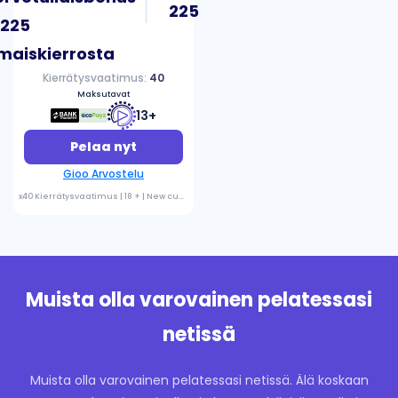
225
 225
lmaiskierrosta
Kierrätysvaatimus:
40
Maksutavat
13+
Pelaa nyt
Gioo Arvostelu
x40 Kierrätysvaatimus | 18 + | New customers only |
Ehdot ovat voimassa
Muista olla varovainen pelatessasi
netissä
Muista olla varovainen pelatessasi netissä. Älä koskaan