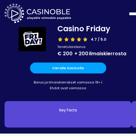
Casino Friday
4.7 / 5.0
tiarvostelut
Tervetuliaisbonus
€ 200 + 200 ilmaiskierrosta
d
Vieraile kasinolla
skasinot
Kasinot
Bonus ja ilmaiskierrokset voimassa 18+ |
Ole tietoinen
ilman
Ehdot ovat voimassa
ouse
talletusta
Vastuullinen
useke
Pelaaminen
Jackpot
Key Facts
ntö
City
Casino
ns
Vulkan