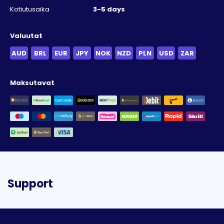
Scratch Cards
Scratchcards
Kotiutusaika
3-5 days
NetEnt
Nolimit City
Shooting
Sic Bo
Northern Lights Gaming
Nucleus Gaming
Valuutat
Slingo
Slots
OneTouch
Oryx
AUD
BRL
EUR
JPY
NOK
NZD
PLN
USD
ZAR
Sports Betting
Table Games
Platipus
Play’n Go
Texas Holdem
Video Poker
Playson
Playtech
Maksutavat
Video Slots
Wheel Game
Pragmatic Play
Push Gaming
Quickspin
Red Tiger
Reel Play
Reflex Gaming
Relax Gaming
Spinomenal
Swintt
Thunderkick
Support
Tom Horn Gaming
TrueLab Games
Vivo Gaming
Wazdan
Yggdrasil