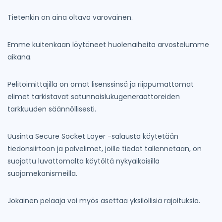
Tietenkin on aina oltava varovainen.
Emme kuitenkaan löytäneet huolenaiheita arvostelumme
aikana.
Pelitoimittajilla on omat lisenssinsä ja riippumattomat
elimet tarkistavat satunnaislukugeneraattoreiden
tarkkuuden säännöllisesti.
Uusinta Secure Socket Layer -salausta käytetään
tiedonsiirtoon ja palvelimet, joille tiedot tallennetaan, on
suojattu luvattomalta käytöltä nykyaikaisilla
suojamekanismeilla.
Jokainen pelaaja voi myös asettaa yksilöllisiä rajoituksia.