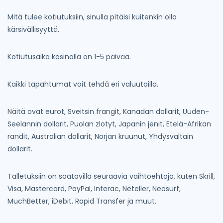
Mitä tulee kotiutuksiin, sinulla pitäisi kuitenkin olla
kärsivällisyyttä.
Kotiutusaika kasinolla on 1-5 päivää.
Kaikki tapahtumat voit tehdä eri valuutoilla.
Näitä ovat eurot, Sveitsin frangit, Kanadan dollarit, Uuden-
Seelannin dollarit, Puolan zlotyt, Japanin jenit, Etelä-Afrikan
randit, Australian dollarit, Norjan kruunut, Yhdysvaltain
dollarit.
Talletuksiin on saatavilla seuraavia vaihtoehtoja, kuten Skrill,
Visa, Mastercard, PayPal, Interac, Neteller, Neosurf,
MuchBetter, iDebit, Rapid Transfer ja muut.