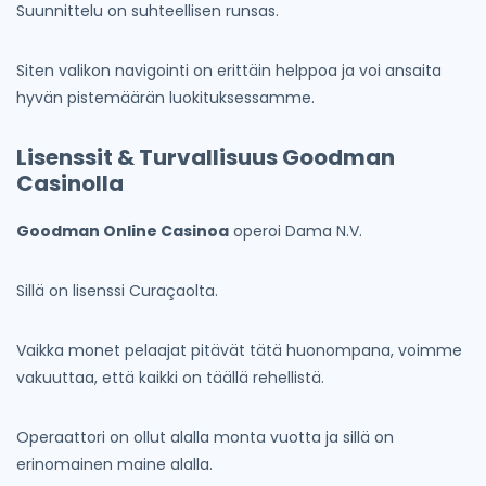
Suunnittelu on suhteellisen runsas.
Siten valikon navigointi on erittäin helppoa ja voi ansaita
hyvän pistemäärän luokituksessamme.
Lisenssit & Turvallisuus Goodman
Casinolla
Goodman Online Casinoa
operoi Dama N.V.
Sillä on lisenssi Curaçaolta.
Vaikka monet pelaajat pitävät tätä huonompana, voimme
vakuuttaa, että kaikki on täällä rehellistä.
Operaattori on ollut alalla monta vuotta ja sillä on
erinomainen maine alalla.