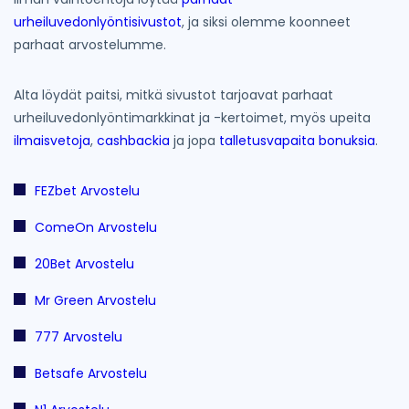
urheiluvedonlyöntisivustot
, ja siksi olemme koonneet
parhaat arvostelumme.
Alta löydät paitsi, mitkä sivustot tarjoavat parhaat
urheiluvedonlyöntimarkkinat ja -kertoimet, myös upeita
ilmaisvetoja
,
cashbackia
ja jopa
talletusvapaita bonuksia
.
FEZbet Arvostelu
ComeOn Arvostelu
20Bet Arvostelu
Mr Green Arvostelu
777 Arvostelu
Betsafe Arvostelu