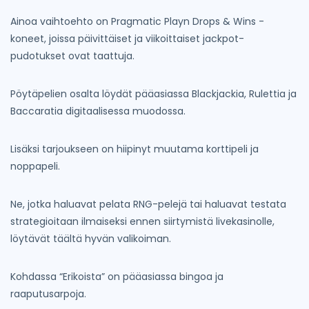
Ainoa vaihtoehto on Pragmatic Playn Drops & Wins -
koneet, joissa päivittäiset ja viikoittaiset jackpot-
pudotukset ovat taattuja.
Pöytäpelien osalta löydät pääasiassa Blackjackia, Rulettia ja
Baccaratia digitaalisessa muodossa.
Lisäksi tarjoukseen on hiipinyt muutama korttipeli ja
noppapeli.
Ne, jotka haluavat pelata RNG-pelejä tai haluavat testata
strategioitaan ilmaiseksi ennen siirtymistä livekasinolle,
löytävät täältä hyvän valikoiman.
Kohdassa “Erikoista” on pääasiassa bingoa ja
raaputusarpoja.