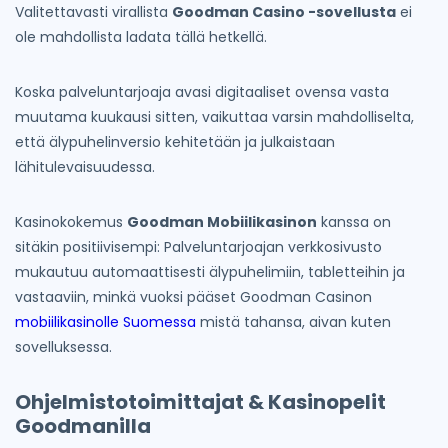
Valitettavasti virallista
Goodman Casino -sovellusta
ei
ole mahdollista ladata tällä hetkellä.
Koska palveluntarjoaja avasi digitaaliset ovensa vasta
muutama kuukausi sitten, vaikuttaa varsin mahdolliselta,
että älypuhelinversio kehitetään ja julkaistaan
lähitulevaisuudessa.
Kasinokokemus
Goodman Mobiilikasinon
kanssa on
sitäkin positiivisempi: Palveluntarjoajan verkkosivusto
mukautuu automaattisesti älypuhelimiin, tabletteihin ja
vastaaviin, minkä vuoksi pääset Goodman Casinon
mobiilikasinolle Suomessa
mistä tahansa, aivan kuten
sovelluksessa.
Ohjelmistotoimittajat & Kasinopelit
Goodmanilla