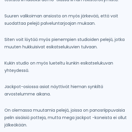
Suuren valikoiman ansiosta on myös järkevää, että voit
suodattaa pelejä palveluntarjoajan mukaan.
Siten voit löytää myös pienempien studioiden pelejä, jotka
muuten hukkuisivat esikatselukuvien tulvaan.
Kukin studio on myös lueteltu kunkin esikatselukuvan
yhteydessä.
Jackpot-osiossa asiat näyttivät hieman synkiltä
arvostelumme aikana.
On olemassa muutamia pelejä, joissa on panosriippuvaisia
pelin sisäisiä potteja, mutta mega jackpot -koneista ei ollut
jälkeäkään.