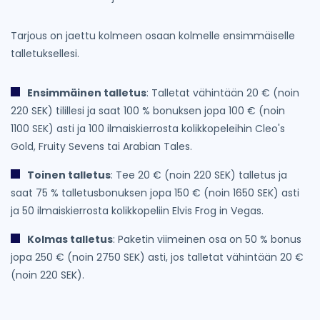
Tarjous on jaettu kolmeen osaan kolmelle ensimmäiselle
talletuksellesi.
Ensimmäinen talletus
: Talletat vähintään 20 € (noin
220 SEK) tilillesi ja saat 100 % bonuksen jopa 100 € (noin
1100 SEK) asti ja 100 ilmaiskierrosta kolikkopeleihin Cleo's
Gold, Fruity Sevens tai Arabian Tales.
Toinen talletus
: Tee 20 € (noin 220 SEK) talletus ja
saat 75 % talletusbonuksen jopa 150 € (noin 1650 SEK) asti
ja 50 ilmaiskierrosta kolikkopeliin Elvis Frog in Vegas.
Kolmas talletus
: Paketin viimeinen osa on 50 % bonus
jopa 250 € (noin 2750 SEK) asti, jos talletat vähintään 20 €
(noin 220 SEK).