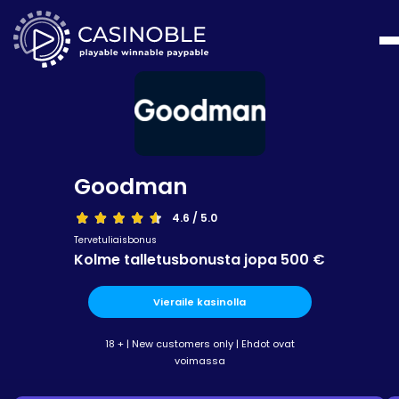
tiarvostelut
Goodman
d
4.6 / 5.0
skasinot
Kasinot
Tervetuliaisbonus
Ole tietoinen
ilman
Kolme talletusbonusta jopa 500 €
ouse
talletusta
Vastuullinen
Vieraile kasinolla
useke
Pelaaminen
Jackpot
ntö
City
18 + | New customers only |
Ehdot ovat
Casino
voimassa
ns
Vulkan