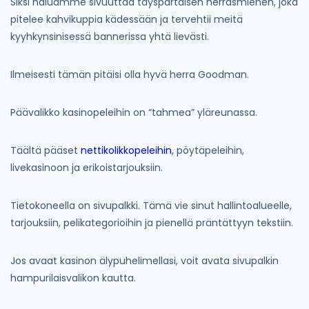
Siksi haluamme sivuuttaa täyspartaisen herrasmiehen, joka
pitelee kahvikuppia kädessään ja tervehtii meitä
kyyhkynsinisessä bannerissa yhtä lievästi.
Ilmeisesti tämän pitäisi olla hyvä herra Goodman.
Päävalikko kasinopeleihin on “tahmea” yläreunassa.
Täältä pääset
nettikolikkopeleihin
, pöytäpeleihin,
livekasinoon ja erikoistarjouksiin.
Tietokoneella on sivupalkki. Tämä vie sinut hallintoalueelle,
tarjouksiin, pelikategorioihin ja pienellä präntättyyn tekstiin.
Jos avaat kasinon älypuhelimellasi, voit avata sivupalkin
hampurilaisvalikon kautta.