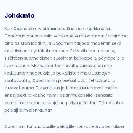
Johdanto
Kun Casinoble arvioi kasinoita Suomen markkinoilla,
Goodman nousee esiin vankkana vaihtoehtona. Arvioimme
aina alustan laadun, ja Goodman tarjoaa modernin sekä
intuitiivisen käyttökokemuksen. Pelivalikoima on laaja,
sisältäen suomalaisten suosimat kolikkopelit, pöytäpelit ja
live-kasinon. Maksuliikenteen osalta tarkastelemme
kotiutusten nopeuksia ja paikallisten maksutapojen
saatavuutta; Goodmanin prosessit ovat tehokkaita ja
tukevat euroa. Turvallisuus ja luotettavuus ovat meille
ensisijaisia, ja kasino toimii asianmukaisella lisenssillä
varmistaen reilun ja suojatun peliympäristön. Tämä takaa
pelaajille mielenrauhan.
Goodman tarjoaa uusille pelaajille houkuttelevia bonuksia: