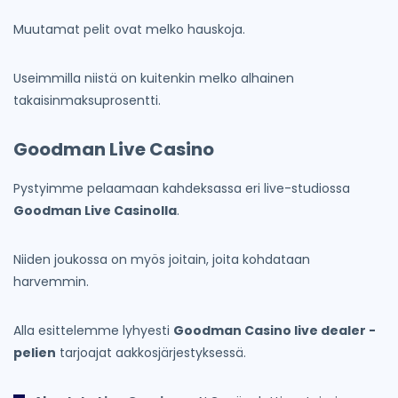
Muutamat pelit ovat melko hauskoja.
Useimmilla niistä on kuitenkin melko alhainen
takaisinmaksuprosentti.
Goodman Live Casino
Pystyimme pelaamaan kahdeksassa eri live-studiossa
Goodman Live Casinolla
.
Niiden joukossa on myös joitain, joita kohdataan
harvemmin.
Alla esittelemme lyhyesti
Goodman Casino live dealer -
pelien
tarjoajat aakkosjärjestyksessä.