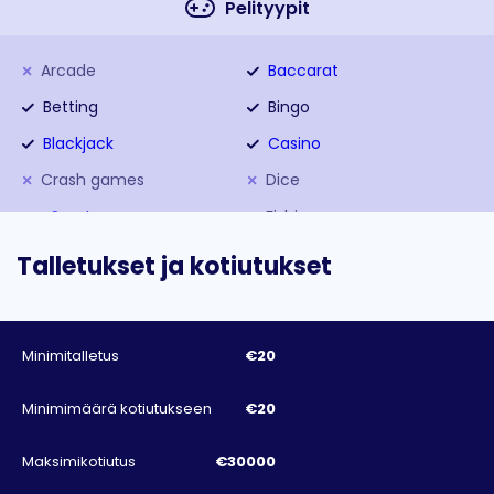
Pelityypit
Blueprint
Boomerang Studios
Booming Games
Booongo
Arcade
Baccarat
Casino Technology
EGT
Betting
Bingo
Electric Elephant
ELK Studios
Blackjack
Casino
Endorphina
Evolution Gaming
Crash games
Dice
Evoplay Entertainment
Ezugi
eSports
Fishing
Felix Gaming
Fugaso
Instant Win
Jackpot
Talletukset ja kotiutukset
GameArt
GamesLab
Jackpot games
Keno
Gamomat
Givme Games
Live Casino
Live Dealer
Golden Hero
Habanero
Minimitalletus
€20
Live dealer games
Lottery
Igrosoft
IGT
Mine Games
Others
Minimimäärä kotiutukseen
€20
IronDog
iSoftBet
Plinko
Poker
Leap Gaming
Merkur
Maksimikotiutus
€30000
Roulette
Scratch
Microgaming
MrSlotty