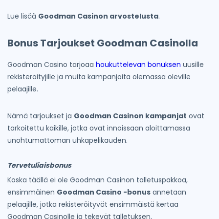
Lue lisää
Goodman Casinon arvostelusta
.
Bonus Tarjoukset Goodman Casinolla
Goodman Casino tarjoaa
houkuttelevan bonuksen
uusille
rekisteröityjille ja muita kampanjoita olemassa oleville
pelaajille.
Nämä tarjoukset ja
Goodman Casinon kampanjat
ovat
tarkoitettu kaikille, jotka ovat innoissaan aloittamassa
unohtumattoman uhkapelikauden.
Tervetuliaisbonus
Koska täällä ei ole Goodman Casinon talletuspakkoa,
ensimmäinen
Goodman Casino -bonus
annetaan
pelaajille, jotka rekisteröityvät ensimmäistä kertaa
Goodman Casinolle ja tekevät talletuksen.