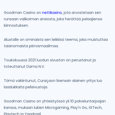
Goodman Casino on
nettikasino
, jota arvostetaan sen
runsaan valikoiman ansiosta, joka herättää pelaajiensa
kiinnostuksen.
Alustalle on ominaista sen leikkisä teema, joka muistuttaa
taianomaista piirrosmaailmaa.
Toukokuussa 2021 luodun sivuston on perustanut ja
toteuttanut Dama N.V.
Tämä vakiintunut, Curaçaon lisenssin alainen yritys luo
laadukkaita pelisivustoja.
Goodman Casino on yhteistyössä yli 10 palveluntarjoajan
kanssa, mukaan lukien Microgaming, Play'n Go, IGTech,
Playtech ja Yggdrasil.