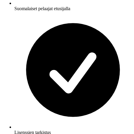
Suomalaiset pelaajat etusijalla
Lisenssien tarkistus