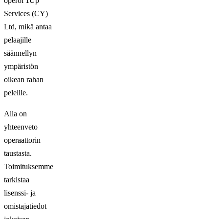
operoi 1Up
Services (CY)
Ltd, mikä antaa
pelaajille
säännellyn
ympäristön
oikean rahan
peleille.
Alla on
yhteenveto
operaattorin
taustasta.
Toimituksemme
tarkistaa
lisenssi- ja
omistajatiedot