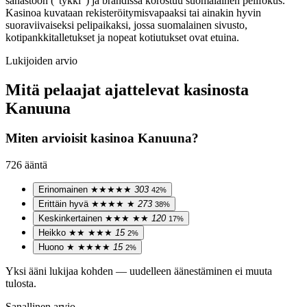
sanastoon (“tykki”) ja brändissä korostuu suomalainen pelifokus.
Kasinoa kuvataan rekisteröitymisvapaaksi tai ainakin hyvin
suoraviivaiseksi pelipaikaksi, jossa suomalainen sivusto,
kotipankkitalletukset ja nopeat kotiutukset ovat etuina.
Lukijoiden arvio
Mitä pelaajat ajattelevat kasinosta
Kanuuna
Miten arvioisit kasinoa Kanuuna?
726 ääntä
Erinomainen
★★★★★
303
42%
Erittäin hyvä
★★★★
★
273
38%
Keskinkertainen
★★★
★★
120
17%
Heikko
★★
★★★
15
2%
Huono
★
★★★★
15
2%
Yksi ääni lukijaa kohden — uudelleen äänestäminen ei muuta
tulosta.
Sanallinen arvio