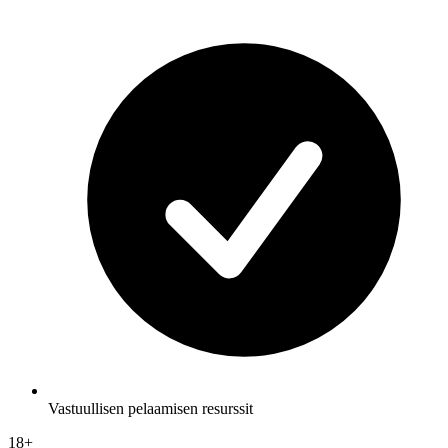
Vastuullisen pelaamisen resurssit
18+