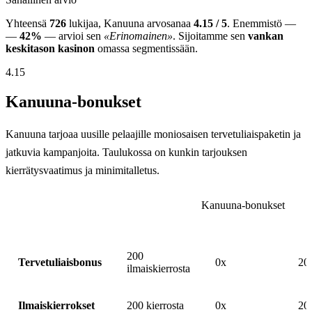
Yhteensä
726
lukijaa, Kanuuna arvosanaa
4.15 / 5
. Enemmistö —
—
42%
— arvioi sen
«Erinomainen»
. Sijoitamme sen
vankan
keskitason kasinon
omassa segmentissään.
4.15
Kanuuna-bonukset
Kanuuna tarjoaa uusille pelaajille moniosaisen tervetuliaispaketin ja
jatkuvia kampanjoita. Taulukossa on kunkin tarjouksen
kierrätysvaatimus ja minimitalletus.
Kanuuna-bonukset
TARJOUS
TIEDOT
KIERRÄTYS
MI
200
Tervetuliaisbonus
0x
20
ilmaiskierrosta
Ilmaiskierrokset
200 kierrosta
0x
20