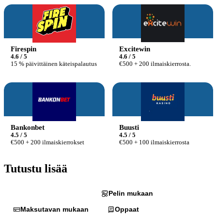
Firespin
Excitewin
4.6 / 5
4.6 / 5
15 % päivittäinen käteispalautus
€500 + 200 ilmaiskierrosta.
Bankonbet
Buusti
4.5 / 5
4.5 / 5
€500 + 200 ilmaiskierrokset
€500 + 100 ilmaiskierrosta
Tutustu lisää
Bonuksen mukaan
Pelin mukaan
Maksutavan mukaan
Oppaat