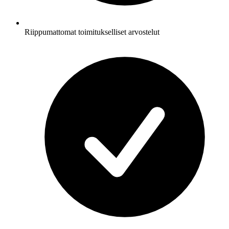
Riippumattomat toimitukselliset arvostelut