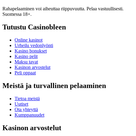
Rahapelaaminen voi aiheuttaa riippuvuutta. Pelaa vastuullisesti.
Suomessa 18+.
Tutustu Casinobleen
Online kasinot
Urheilu vedonlyönti
Kasino bonukset
Kasino pelit
Maksu tavat
Kasinon arvostelut
Peli oppaat
Meistä ja turvallinen pelaaminen
Tietoa meistä
Uutiset
Ota yhteyttä
Kumppanuudet
Kasinon arvostelut