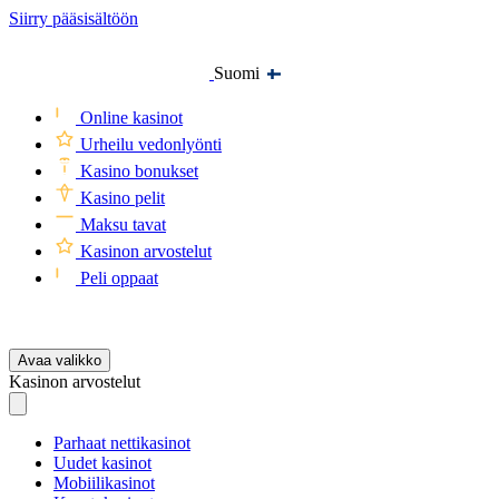
Siirry pääsisältöön
Suomi
Online kasinot
Urheilu vedonlyönti
Kasino bonukset
Kasino pelit
Maksu tavat
Kasinon arvostelut
Peli oppaat
Haku
Avaa valikko
Kasinon arvostelut
Parhaat nettikasinot
Uudet kasinot
Mobiilikasinot