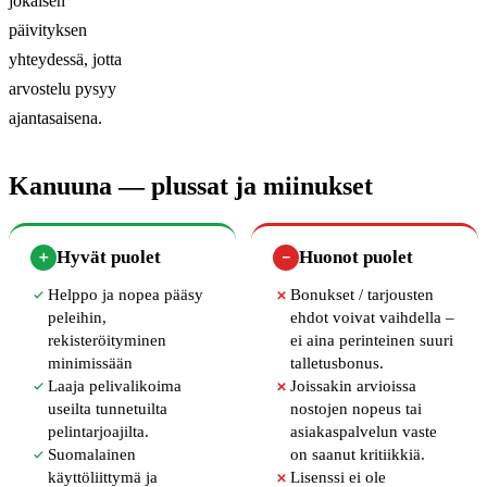
jokaisen
päivityksen
yhteydessä, jotta
arvostelu pysyy
ajantasaisena.
Kanuuna — plussat ja miinukset
Hyvät puolet
Huonot puolet
＋
－
Helppo ja nopea pääsy
Bonukset / tarjousten
peleihin,
ehdot voivat vaihdella –
rekisteröityminen
ei aina perinteinen suuri
minimissään
talletusbonus.
Laaja pelivalikoima
Joissakin arvioissa
useilta tunnetuilta
nostojen nopeus tai
pelintarjoajilta.
asiakaspalvelun vaste
Suomalainen
on saanut kritiikkiä.
käyttöliittymä ja
Lisenssi ei ole