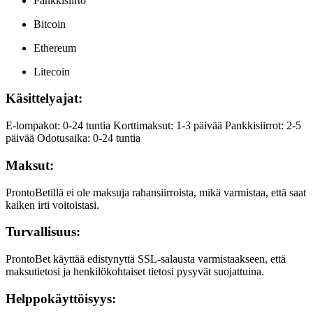
Pankkisiirto
Bitcoin
Ethereum
Litecoin
Käsittelyajat:
E-lompakot: 0-24 tuntia Korttimaksut: 1-3 päivää Pankkisiirrot: 2-5
päivää Odotusaika: 0-24 tuntia
Maksut:
ProntoBetillä ei ole maksuja rahansiirroista, mikä varmistaa, että saat
kaiken irti voitoistasi.
Turvallisuus:
ProntoBet käyttää edistynyttä SSL-salausta varmistaakseen, että
maksutietosi ja henkilökohtaiset tietosi pysyvät suojattuina.
Helppokäyttöisyys: