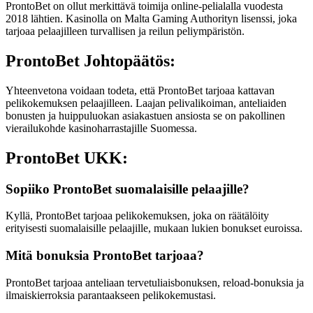
ProntoBet on ollut merkittävä toimija online-pelialalla vuodesta
2018 lähtien. Kasinolla on Malta Gaming Authorityn lisenssi, joka
tarjoaa pelaajilleen turvallisen ja reilun peliympäristön.
ProntoBet Johtopäätös:
Yhteenvetona voidaan todeta, että ProntoBet tarjoaa kattavan
pelikokemuksen pelaajilleen. Laajan pelivalikoiman, anteliaiden
bonusten ja huippuluokan asiakastuen ansiosta se on pakollinen
vierailukohde kasinoharrastajille Suomessa.
ProntoBet UKK:
Sopiiko ProntoBet suomalaisille pelaajille?
Kyllä, ProntoBet tarjoaa pelikokemuksen, joka on räätälöity
erityisesti suomalaisille pelaajille, mukaan lukien bonukset euroissa.
Mitä bonuksia ProntoBet tarjoaa?
ProntoBet tarjoaa anteliaan tervetuliaisbonuksen, reload-bonuksia ja
ilmaiskierroksia parantaakseen pelikokemustasi.