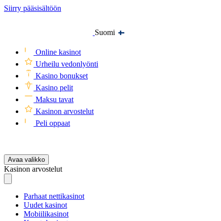
Siirry pääsisältöön
Suomi
Online kasinot
Urheilu vedonlyönti
Kasino bonukset
Kasino pelit
Maksu tavat
Kasinon arvostelut
Peli oppaat
Haku
Avaa valikko
Kasinon arvostelut
Parhaat nettikasinot
Uudet kasinot
Mobiilikasinot