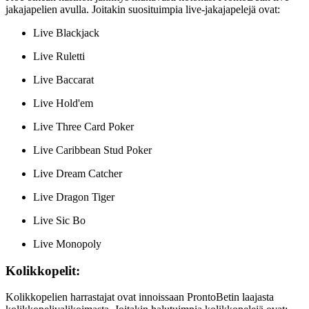
jakajapelien avulla. Joitakin suosituimpia live-jakajapelejä ovat:
Live Blackjack
Live Ruletti
Live Baccarat
Live Hold'em
Live Three Card Poker
Live Caribbean Stud Poker
Live Dream Catcher
Live Dragon Tiger
Live Sic Bo
Live Monopoly
Kolikkopelit:
Kolikkopelien harrastajat ovat innoissaan ProntoBetin laajasta