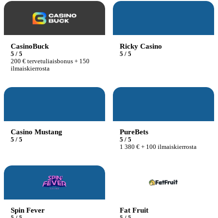
CasinoBuck
Ricky Casino
5 / 5
5 / 5
200 € tervetuliaisbonus + 150
ilmaiskierrosta
Casino Mustang
PureBets
5 / 5
5 / 5
1 380 € + 100 ilmaiskierrosta
Spin Fever
Fat Fruit