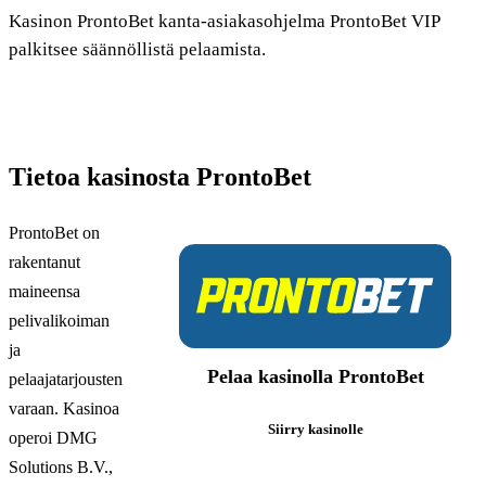
Kasinon ProntoBet kanta-asiakasohjelma ProntoBet VIP
palkitsee säännöllistä pelaamista.
Tietoa kasinosta ProntoBet
ProntoBet on
rakentanut
maineensa
pelivalikoiman
ja
Pelaa kasinolla ProntoBet
pelaajatarjousten
varaan. Kasinoa
Siirry kasinolle
operoi DMG
Solutions B.V.,