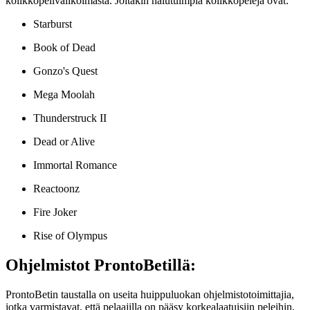
kolikkopelivalikoimasta. Joitakin halutuimpia kolikkopelejä ovat:
Starburst
Book of Dead
Gonzo's Quest
Mega Moolah
Thunderstruck II
Dead or Alive
Immortal Romance
Reactoonz
Fire Joker
Rise of Olympus
Ohjelmistot ProntoBetillä:
ProntoBetin taustalla on useita huippuluokan ohjelmistotoimittajia,
jotka varmistavat, että pelaajilla on pääsy korkealaatuisiin peleihin,