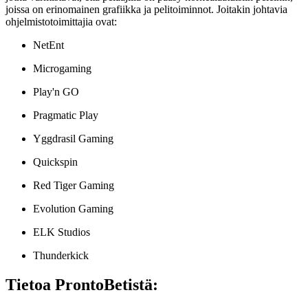
joissa on erinomainen grafiikka ja pelitoiminnot. Joitakin johtavia
ohjelmistotoimittajia ovat:
NetEnt
Microgaming
Play'n GO
Pragmatic Play
Yggdrasil Gaming
Quickspin
Red Tiger Gaming
Evolution Gaming
ELK Studios
Thunderkick
Tietoa ProntoBetistä: