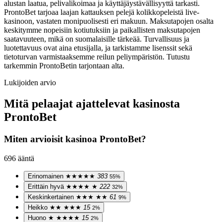
alustan laatua, pelivalikoimaa ja käyttäjäystävällisyyttä tarkasti.
ProntoBet tarjoaa laajan kattauksen pelejä kolikkopeleistä live-
kasinoon, vastaten monipuolisesti eri makuun. Maksutapojen osalta
keskitymme nopeisiin kotiutuksiin ja paikallisten maksutapojen
saatavuuteen, mikä on suomalaisille tärkeää. Turvallisuus ja
luotettavuus ovat aina etusijalla, ja tarkistamme lisenssit sekä
tietoturvan varmistaaksemme reilun peliympäristön. Tutustu
tarkemmin ProntoBetin tarjontaan alta.
Lukijoiden arvio
Mitä pelaajat ajattelevat kasinosta
ProntoBet
Miten arvioisit kasinoa ProntoBet?
696 ääntä
Erinomainen
★★★★★
383
55%
Erittäin hyvä
★★★★
★
222
32%
Keskinkertainen
★★★
★★
61
9%
Heikko
★★
★★★
15
2%
Huono
★
★★★★
15
2%