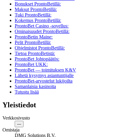
Bonukset ProntoBetillä:
Maksut ProntoBetillä:
Tuki ProntoBetillä:
Kokemus ProntoBetillä:
ProntoBet Casino -sovellus:
Ominaisuudet ProntoBetillä:
ProntoBetin Maine:
Pelit ProntoBetillä:
Ohjelmistot ProntoBetillä:
Tietoa ProntoBetistä:
ProntoBet Johtopäätös:
ProntoBet UKK:
ProntoBet — toimituksen K&V
Lähetä kysymys asiantuntijalle
ProntoBet-arvostelut lukijoilta
Samanlaisia kasinoita
Tutustu lisää
Yleistiedot
Verkkosivusto
—
Omistaja
DMG Solutions B.V.