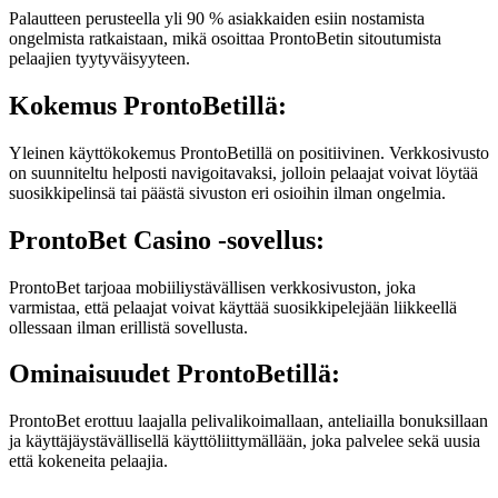
Palautteen perusteella yli 90 % asiakkaiden esiin nostamista
ongelmista ratkaistaan, mikä osoittaa ProntoBetin sitoutumista
pelaajien tyytyväisyyteen.
Kokemus ProntoBetillä:
Yleinen käyttökokemus ProntoBetillä on positiivinen. Verkkosivusto
on suunniteltu helposti navigoitavaksi, jolloin pelaajat voivat löytää
suosikkipelinsä tai päästä sivuston eri osioihin ilman ongelmia.
ProntoBet Casino -sovellus:
ProntoBet tarjoaa mobiiliystävällisen verkkosivuston, joka
varmistaa, että pelaajat voivat käyttää suosikkipelejään liikkeellä
ollessaan ilman erillistä sovellusta.
Ominaisuudet ProntoBetillä:
ProntoBet erottuu laajalla pelivalikoimallaan, anteliailla bonuksillaan
ja käyttäjäystävällisellä käyttöliittymällään, joka palvelee sekä uusia
että kokeneita pelaajia.