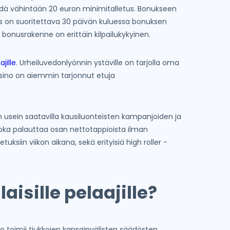
ehdä vähintään 20 euron minimitalletus. Bonukseen
ys on suoritettava 30 päivän kuluessa bonuksen
on bonusrakenne on erittäin kilpailukykyinen.
jille
. Urheiluvedonlyönnin ystäville on tarjolla oma
kasino on aiemmin tarjonnut etuja
on usein saatavilla kausiluonteisten kampanjoiden ja
 joka palauttaa osan nettotappioista ilman
uksiin viikon aikana, sekä erityisiä high roller -
isille pelaajille?
no toimii tiukkojen kansainvälisten säädösten