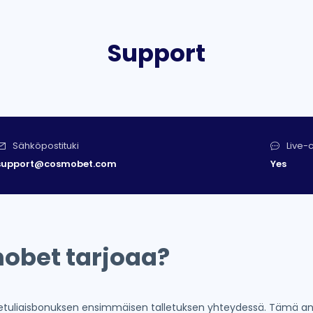
Realistic
Relax Gaming
Support
Skillzzgaming
Spinomenal
Thunderkick
Wazdan
Sähköpostituki
Live-
support@cosmobet.com
Yes
obet tarjoaa?
rvetuliaisbonuksen ensimmäisen talletuksen yhteydessä. Tämä an