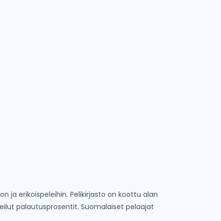
n ja erikoispeleihin. Pelikirjasto on koottu alan
reilut palautusprosentit. Suomalaiset pelaajat