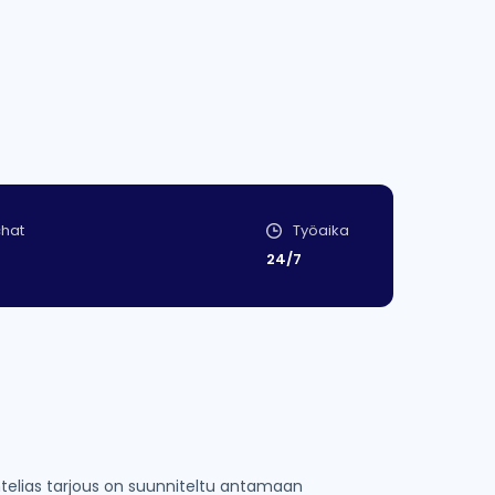
chat
Työaika
24/7
telias tarjous on suunniteltu antamaan