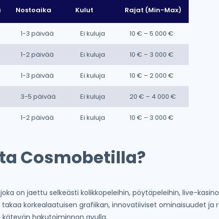
a
Nostoaika
Kulut
Rajat (Min-Max)
1-3 päivää
Ei kuluja
10 € – 5 000 €
1-2 päivää
Ei kuluja
10 € – 3 000 €
1-3 päivää
Ei kuluja
10 € – 2 000 €
3-5 päivää
Ei kuluja
20 € – 4 000 €
1-2 päivää
Ei kuluja
10 € – 3 000 €
ata Cosmobetilla?
ka on jaettu selkeästi kolikkopeleihin, pöytäpeleihin, live-kasinoo
takaa korkealaatuisen grafiikan, innovatiiviset ominaisuudet ja 
a kätevän hakutoiminnon avulla.