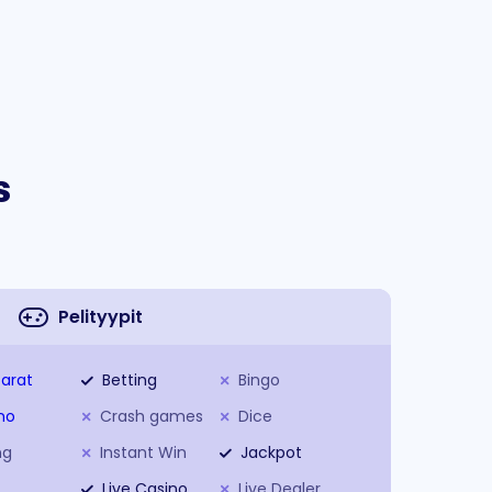
s
Pelityypit
arat
Betting
Bingo
no
Crash games
Dice
ng
Instant Win
Jackpot
Live Casino
Live Dealer