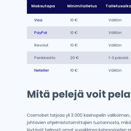
Maksutapa
Minimitalletus
Talletusaik
Visa
10 €
Välitön
PayPal
10 €
Välitön
Revolut
10 €
Välitön
Pankkisiirto
20 €
1-3 päivää
Neteller
10 €
Välitön
Mitä pelejä voit pel
Cosmobet tarjoaa yli 3 000 kasinopelin valikoiman, jo
johtavien ohjelmistotoimittajien tuotannosta, mikä 
löytävät helposti omat suosikkinsa kategorioiden j