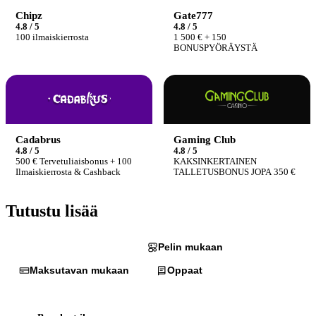
Chipz
Gate777
4.8 / 5
4.8 / 5
100 ilmaiskierrosta
1 500 € + 150
BONUSPYÖRÄYSTÄ
Cadabrus
Gaming Club
4.8 / 5
4.8 / 5
500 € Tervetuliaisbonus + 100
KAKSINKERTAINEN
Ilmaiskierrosta & Cashback
TALLETUSBONUS JOPA 350 €
Tutustu lisää
Bonuksen mukaan
Pelin mukaan
Maksutavan mukaan
Oppaat