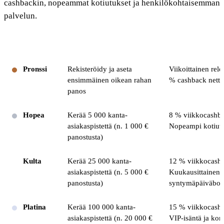
cashbackin, nopeammat kotiutukset ja henkilökohtaisemman
palvelun.
TASO
VAATIMUS
KESKEISET EDU
Pronssi
Rekisteröidy ja aseta
Viikoittainen rel
ensimmäinen oikean rahan
% cashback netto
panos
Hopea
Kerää 5 000 kanta-
8 % viikkocashba
asiakaspistettä (n. 1 000 €
Nopeampi kotiutus
panostusta)
Kulta
Kerää 25 000 kanta-
12 % viikkocashb
asiakaspistettä (n. 5 000 €
Kuukausittainen
panostusta)
syntymäpäiväbo
Platina
Kerää 100 000 kanta-
15 % viikkocash
asiakaspistettä (n. 20 000 €
VIP-isäntä ja kor