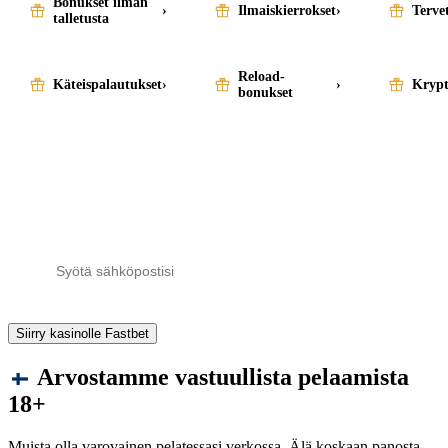
Bonukset ilman
›
Ilmaiskierrokset
›
Terve
talletusta
Reload-
Käteispalautukset
›
›
Krypt
bonukset
Pysy ajan tasalla
Saat tuoreita kasinoarvosteluja kuten Fastbet, uudet
bonukset ja asiantuntijavinkit suoraan sähköpostiisi.
Tilaa
Siirry kasinolle Fastbet
Arvostamme vastuullista pelaamista
18+
Muista olla varovainen pelatessasi verkossa. Älä koskaan panosta