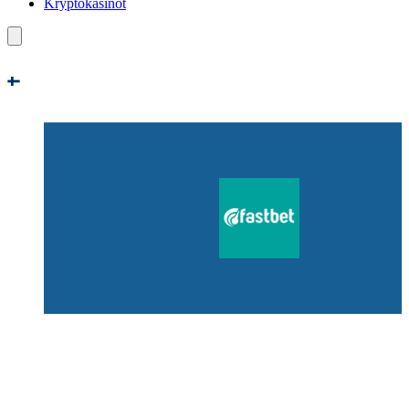
Kryptokasinot
Etusivu
/
Nettikasinot
/
Fastbet
Suomi · Kasinoarvostelu
Fastbet-arvostelu
4.7
★★★★★
/5