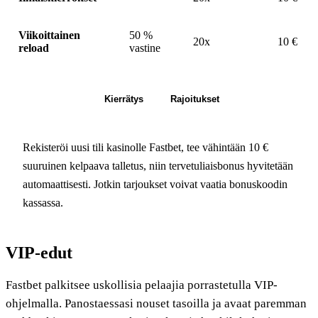
Viikoittainen
50 %
20x
10 €
reload
vastine
Näin lunastat
Kierrätys
Rajoitukset
Rekisteröi uusi tili kasinolle Fastbet, tee vähintään 10 €
suuruinen kelpaava talletus, niin tervetuliaisbonus hyvitetään
automaattisesti. Jotkin tarjoukset voivat vaatia bonuskoodin
kassassa.
VIP-edut
Fastbet palkitsee uskollisia pelaajia porrastetulla VIP-
ohjelmalla. Panostaessasi nouset tasoilla ja avaat paremman