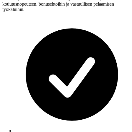
kotiutusnopeuteen, bonusehtoihin ja vastuullisen pelaamisen
työkaluihin.