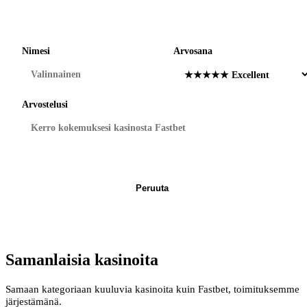
Nimesi
Arvosana
Arvostelusi
Julkaise arvostelu
Peruuta
Samanlaisia kasinoita
Samaan kategoriaan kuuluvia kasinoita kuin Fastbet, toimituksemme
järjestämänä.