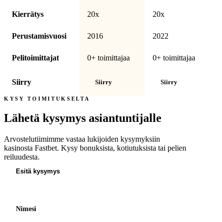
Kierrätys
20x
20x
4
Perustamisvuosi
2016
2022
2
Pelitoimittajat
0+ toimittajaa
0+ toimittajaa
0
Siirry
Siirry
Siirry
KYSY TOIMITUKSELTA
Lähetä kysymys asiantuntijalle
Arvostelutiimimme vastaa lukijoiden kysymyksiin
kasinosta Fastbet. Kysy bonuksista, kotiutuksista tai pelien
reiluudesta.
Esitä kysymys
Nimesi