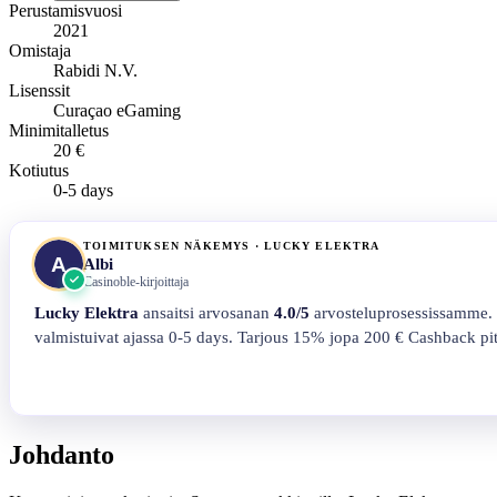
Perustamisvuosi
2021
Omistaja
Rabidi N.V.
Lisenssit
Curaçao eGaming
Minimitalletus
20 €
Kotiutus
0-5 days
TOIMITUKSEN NÄKEMYS · LUCKY ELEKTRA
Albi
Casinoble-kirjoittaja
Lucky Elektra
ansaitsi arvosanan
4.0/5
arvosteluprosessissamme. L
valmistuivat ajassa 0-5 days. Tarjous 15% jopa 200 € Cashback pitä
Siirry kasinolle Lucky Elektra
→
Johdanto