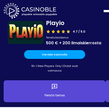
Playio
4.7 / 5.0
tiarvostelut
Tervetuliaisbonus
500 € + 200 ilmaiskierrosta
d
Vieraile kasinolla
skasinot
Kasinot
18+ | New Players Only |
Ehdot ovat
Ole tietoinen
ilman
voimassa
ouse
talletusta
Vastuullinen
useke
Pelaaminen
Jackpot
ntö
City
Yleistä tietoa
Casino
ns
Vulkan