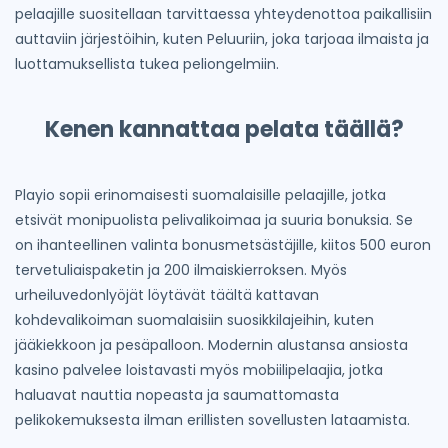
pelaajille suositellaan tarvittaessa yhteydenottoa paikallisiin
auttaviin järjestöihin, kuten Peluuriin, joka tarjoaa ilmaista ja
luottamuksellista tukea peliongelmiin.
Kenen kannattaa pelata täällä?
Playio sopii erinomaisesti suomalaisille pelaajille, jotka
etsivät monipuolista pelivalikoimaa ja suuria bonuksia. Se
on ihanteellinen valinta bonusmetsästäjille, kiitos 500 euron
tervetuliaispaketin ja 200 ilmaiskierroksen. Myös
urheiluvedonlyöjät löytävät täältä kattavan
kohdevalikoiman suomalaisiin suosikkilajeihin, kuten
jääkiekkoon ja pesäpalloon. Modernin alustansa ansiosta
kasino palvelee loistavasti myös mobiilipelaajia, jotka
haluavat nauttia nopeasta ja saumattomasta
pelikokemuksesta ilman erillisten sovellusten lataamista.