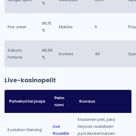
%
96,15
Fire Joker
Matala
5
Pla
%
Sakura
96,58
Korkea
40
Qui
Fortune
%
Live-kasinopelit
Pelin
Palveluntarjoaja
Kuvaus
nimi
Klassinen peli, joka
Live
tarjoaa realistisen
Evolution Gaming
Roulette
pyöräkokemuksen