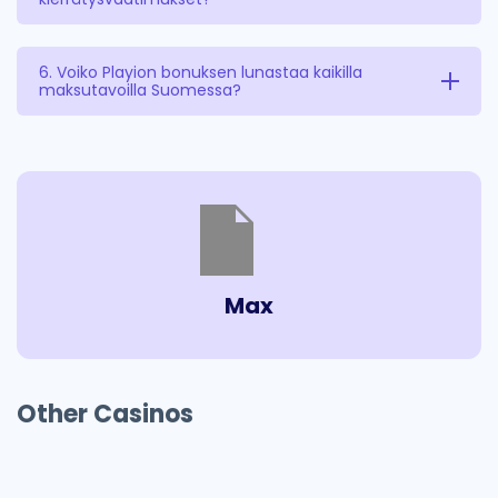
rekisteröitymisen jälkeen. Bonusraha ja
ilmaiskierrokset lisätään automaattisesti tilillesi ilman
Bonuksella ja ilmaiskierrosten voitoilla on tyypillisesti
6. Voiko Playion bonuksen lunastaa kaikilla
erillistä koodia.
maksutavoilla Suomessa?
35-kertainen kierrätysvaatimus. On erittäin tärkeää
tarkistaa ajantasaiset bonusehdot Playion omilta
Yleensä suomalaiset pelaajat voivat lunastaa
sivuilta.
bonuksen Trustlylla ja muilla yleisillä maksutavoilla.
Tarkista kuitenkin aina bonusehdoista mahdolliset
maksutaparajoitukset.
Max
Other Casinos