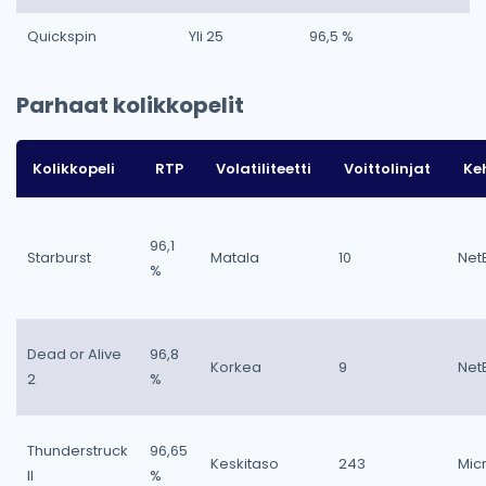
Quickspin
Yli 25
96,5 %
Parhaat kolikkopelit
Kolikkopeli
RTP
Volatiliteetti
Voittolinjat
Ke
96,1
Starburst
Matala
10
Net
%
Dead or Alive
96,8
Korkea
9
Net
2
%
Thunderstruck
96,65
Keskitaso
243
Mic
II
%