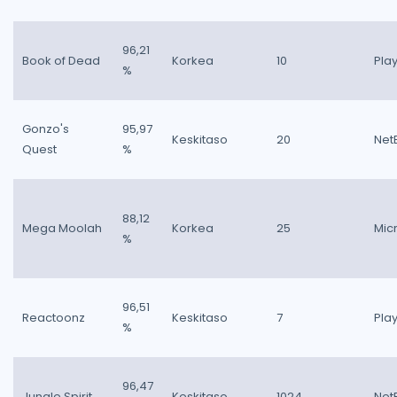
96,21
Book of Dead
Korkea
10
Pla
%
Gonzo's
95,97
Keskitaso
20
Net
Quest
%
88,12
Mega Moolah
Korkea
25
Mic
%
96,51
Reactoonz
Keskitaso
7
Pla
%
96,47
Jungle Spirit
Keskitaso
1024
Net