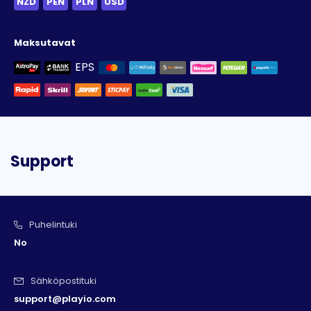
NZD
PEN
PLN
USD
Texas Holdem
Video Poker
Nucleus Gaming
OneTouch
Video Slots
Wheel Game
Maksutavat
Oryx
Pariplay
EPS
Platipus
Play’n Go
PlayPearls
Playson
Playtech
Pragmatic Play
Push Gaming
Quickspin
Support
Red Tiger
Relax Gaming
Revolver Gaming
Skywind Group
Smartsoft Gaming
Spadegaming
Puhelintuki
Spinmatic
Spinomenal
No
StakeLogic
Swintt
Thunderkick
Tom Horn Gaming
Sähköpostituki
Vibra Gaming
Wazdan
support@playio.com