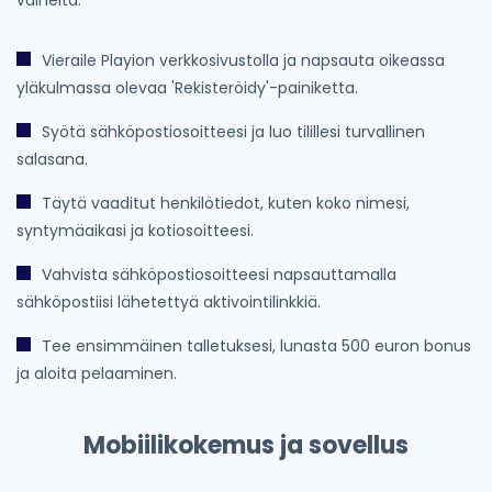
vaiheita:
Vieraile Playion verkkosivustolla ja napsauta oikeassa
yläkulmassa olevaa 'Rekisteröidy'-painiketta.
Syötä sähköpostiosoitteesi ja luo tilillesi turvallinen
salasana.
Täytä vaaditut henkilötiedot, kuten koko nimesi,
syntymäaikasi ja kotiosoitteesi.
Vahvista sähköpostiosoitteesi napsauttamalla
sähköpostiisi lähetettyä aktivointilinkkiä.
Tee ensimmäinen talletuksesi, lunasta 500 euron bonus
ja aloita pelaaminen.
Mobiilikokemus ja sovellus