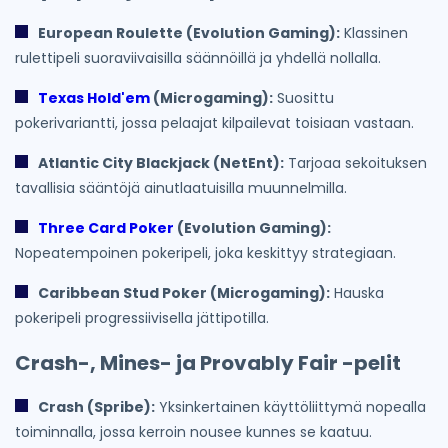
European Roulette (Evolution Gaming):
Klassinen
rulettipeli suoraviivaisilla säännöillä ja yhdellä nollalla.
Texas Hold'em
(Microgaming):
Suosittu
pokerivariantti, jossa pelaajat kilpailevat toisiaan vastaan.
Atlantic City Blackjack (NetEnt):
Tarjoaa sekoituksen
tavallisia sääntöjä ainutlaatuisilla muunnelmilla.
Three Card Poker
(Evolution Gaming):
Nopeatempoinen pokeripeli, joka keskittyy strategiaan.
Caribbean Stud Poker (Microgaming):
Hauska
pokeripeli progressiivisella jättipotilla.
Crash-, Mines- ja Provably Fair -pelit
Crash (Spribe):
Yksinkertainen käyttöliittymä nopealla
toiminnalla, jossa kerroin nousee kunnes se kaatuu.