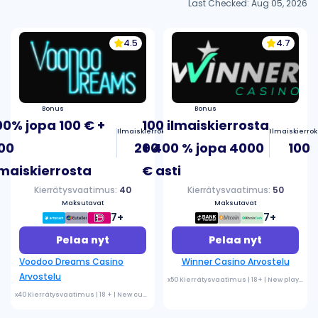
Last Checked: Aug 05, 2026
4.5
4.7
Bonus
Bonus
00% jopa 100 € +
100 ilmaiskierrosta
Ilmaiskierrokset
Ilmaiskierrok
00
200
+ 400 % jopa 4000
100
lmaiskierrosta
€ asti
Kierrätysvaatimus:
40
Kierrätysvaatimus:
50
Maksutavat
Maksutavat
7+
7+
Pelaa nyt
Pelaa nyt
Voodoo Dreams Casino
Winner Casino Arvostelu
Arvostelu
x50 Kierrätysvaatimus | 18+ | New players only |
x40 Kierrätysvaatimus | 18 + | New customers only |
Ehdot ovat voimassa