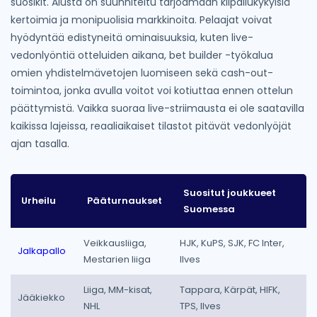
suosikit. Alusta on suunniteltu tarjoamaan kilpailukykyisiä
kertoimia ja monipuolisia markkinoita. Pelaajat voivat
hyödyntää edistyneitä ominaisuuksia, kuten live-
vedonlyöntiä otteluiden aikana, bet builder -työkalua
omien yhdistelmävetojen luomiseen sekä cash-out-
toimintoa, jonka avulla voitot voi kotiuttaa ennen ottelun
päättymistä. Vaikka suoraa live-striimausta ei ole saatavilla
kaikissa lajeissa, reaaliaikaiset tilastot pitävät vedonlyöjät
ajan tasalla.
Suositut joukkueet
Urheilu
Pääturnaukset
Suomessa
Veikkausliiga,
HJK, KuPS, SJK, FC Inter,
Jalkapallo
Mestarien liiga
Ilves
Liiga, MM-kisat,
Tappara, Kärpät, HIFK,
Jääkiekko
NHL
TPS, Ilves