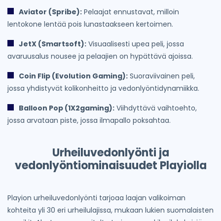
Aviator (Spribe):
Pelaajat ennustavat, milloin
lentokone lentää pois lunastaakseen kertoimen.
JetX (Smartsoft):
Visuaalisesti upea peli, jossa
avaruusalus nousee ja pelaajien on hypättävä ajoissa.
Coin Flip (Evolution Gaming):
Suoraviivainen peli,
jossa yhdistyvät kolikonheitto ja vedonlyöntidynamiikka.
Balloon Pop (1X2gaming):
Viihdyttävä vaihtoehto,
jossa arvataan piste, jossa ilmapallo poksahtaa.
Urheiluvedonlyönti ja
vedonlyöntiominaisuudet Playiolla
Playion urheiluvedonlyönti tarjoaa laajan valikoiman
kohteita yli 30 eri urheilulajissa, mukaan lukien suomalaisten