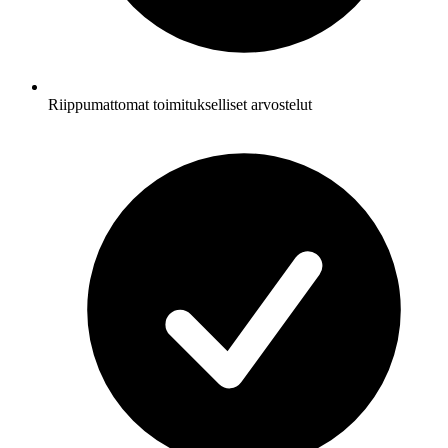
Riippumattomat toimitukselliset arvostelut