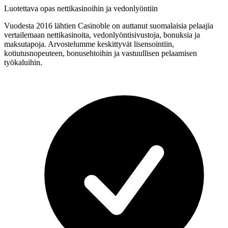
Luotettava opas nettikasinoihin ja vedonlyöntiin
Vuodesta 2016 lähtien Casinoble on auttanut suomalaisia pelaajia
vertailemaan nettikasinoita, vedonlyöntisivustoja, bonuksia ja
maksutapoja. Arvostelumme keskittyvät lisensointiin,
kotiutusnopeuteen, bonusehtoihin ja vastuullisen pelaamisen
työkaluihin.