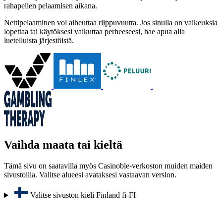
rahapelien pelaamisen aikana.
Nettipelaaminen voi aiheuttaa riippuvuutta. Jos sinulla on vaikeuksia
lopettaa tai käytöksesi vaikuttaa perheeseesi, hae apua alla
luetelluista järjestöistä.
Vaihda maata tai kieltä
Tämä sivu on saatavilla myös Casinoble-verkoston muiden maiden
sivustoilla. Valitse alueesi avataksesi vastaavan version.
Valitse sivuston kieli
Finland
fi-FI