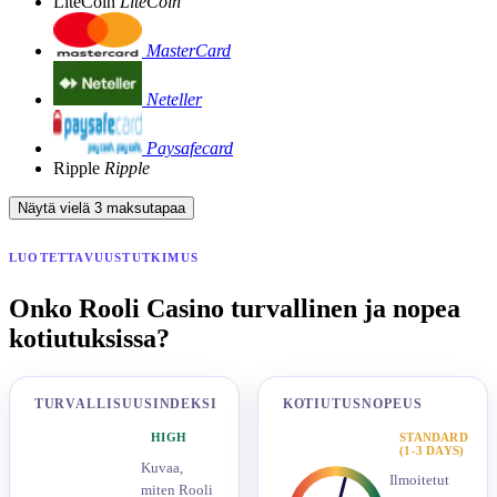
LiteCoin
LiteCoin
MasterCard
Neteller
Paysafecard
Ripple
Ripple
Näytä vielä 3 maksutapaa
LUOTETTAVUUSTUTKIMUS
Onko Rooli Casino turvallinen ja nopea
kotiutuksissa?
TURVALLISUUSINDEKSI
KOTIUTUSNOPEUS
STANDARD
HIGH
(1-3 DAYS)
Kuvaa,
Ilmoitetut
miten Rooli