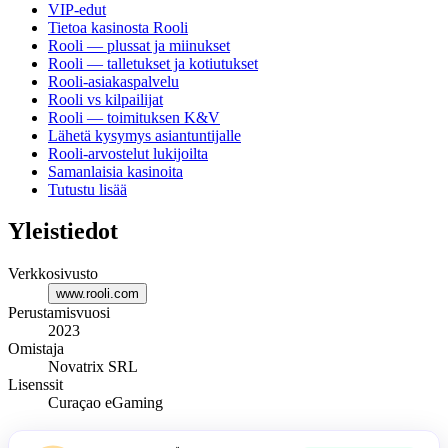
VIP-edut
Tietoa kasinosta Rooli
Rooli — plussat ja miinukset
Rooli — talletukset ja kotiutukset
Rooli-asiakaspalvelu
Rooli vs kilpailijat
Rooli — toimituksen K&V
Lähetä kysymys asiantuntijalle
Rooli-arvostelut lukijoilta
Samanlaisia kasinoita
Tutustu lisää
Yleistiedot
Verkkosivusto
www.rooli.com
Perustamisvuosi
2023
Omistaja
Novatrix SRL
Lisenssit
Curaçao eGaming