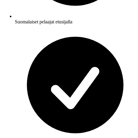
Suomalaiset pelaajat etusijalla