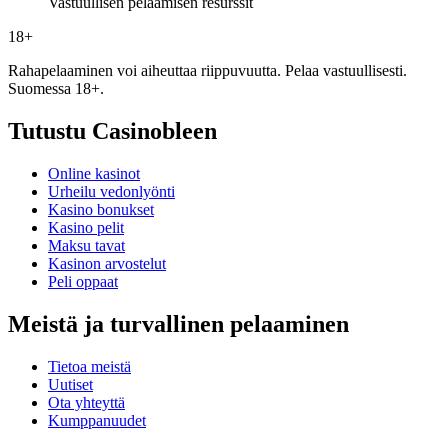
Vastuullisen pelaamisen resurssit
18+
Rahapelaaminen voi aiheuttaa riippuvuutta. Pelaa vastuullisesti.
Suomessa 18+.
Tutustu Casinobleen
Online kasinot
Urheilu vedonlyönti
Kasino bonukset
Kasino pelit
Maksu tavat
Kasinon arvostelut
Peli oppaat
Meistä ja turvallinen pelaaminen
Tietoa meistä
Uutiset
Ota yhteyttä
Kumppanuudet