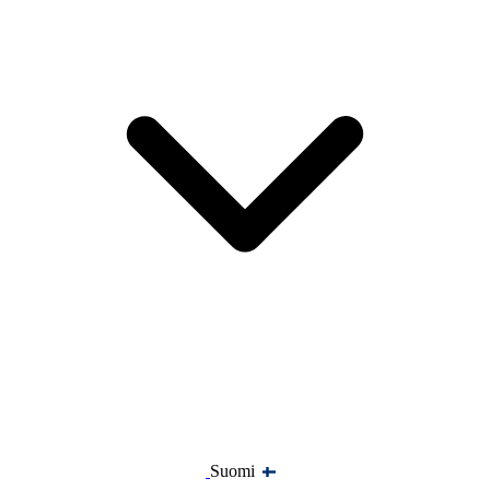
Suomi