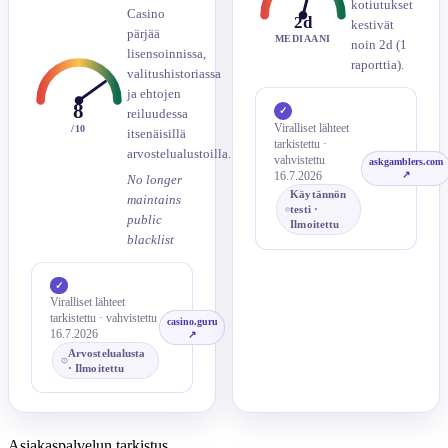
kotiutukset
Casino
2d
kestivät
pärjää
MEDIAANI
noin 2d (1
lisensoinnissa,
raporttia).
valitushistoriassa
ja ehtojen
8
✓
reiluudessa
Viralliset lähteet
/10
itsenäisillä
tarkistettu ·
arvostelualustoilla.
vahvistettu
askgamblers.com
↗
16.7.2026
No longer
Käytännön
maintains
testi ·
public
Ilmoitettu
blacklist
✓
Viralliset lähteet
tarkistettu · vahvistettu
casino.guru
16.7.2026
↗
Arvostelualusta
· Ilmoitettu
Asiakaspalvelun tarkistus