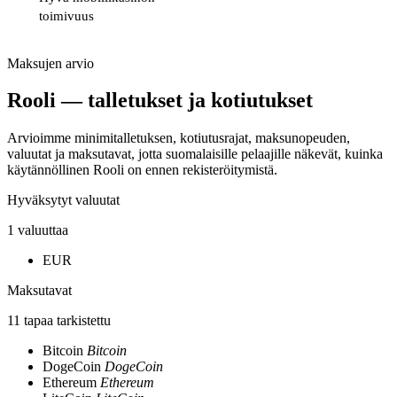
toimivuus
Maksujen arvio
Rooli — talletukset ja kotiutukset
Arvioimme minimitalletuksen, kotiutusrajat, maksunopeuden,
valuutat ja maksutavat, jotta suomalaisille pelaajille näkevät, kuinka
käytännöllinen Rooli on ennen rekisteröitymistä.
Hyväksytyt valuutat
1 valuuttaa
EUR
Maksutavat
11 tapaa tarkistettu
Bitcoin
Bitcoin
DogeCoin
DogeCoin
Ethereum
Ethereum