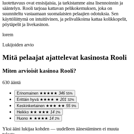
luotettavuus ovat ensisijaisia, ja tarkistamme aina lisennoinnin ja
sääntelyn. Rooli tarjoaa kattavan pelikokemuksen, joka on
suunniteltu vastaamaan suomalaisten pelaajien odotuksia. Sen
käyttöliittymä on intuitiivinen, ja pelivalikoima kattaa kolikkopelit,
pöytäpelit ja livekasinon.
lorem
Lukijoiden arvio
Mitä pelaajat ajattelevat kasinosta Rooli
Miten arvioisit kasinoa Rooli?
630 ääntä
Erinomainen
★★★★★
346
55%
Erittäin hyvä
★★★★
★
201
32%
Keskinkertainen
★★★
★★
55
9%
Heikko
★★
★★★
14
2%
Huono
★
★★★★
14
2%
Yksi ääni lukijaa kohden — uudelleen äänestäminen ei muuta