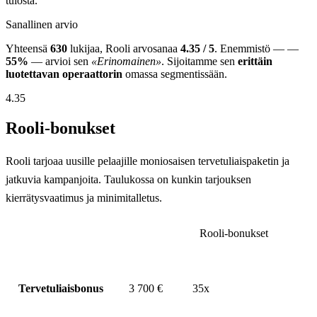
tulosta.
Sanallinen arvio
Yhteensä
630
lukijaa, Rooli arvosanaa
4.35 / 5
. Enemmistö — —
55%
— arvioi sen
«Erinomainen»
. Sijoitamme sen
erittäin
luotettavan operaattorin
omassa segmentissään.
4.35
Rooli-bonukset
Rooli tarjoaa uusille pelaajille moniosaisen tervetuliaispaketin ja
jatkuvia kampanjoita. Taulukossa on kunkin tarjouksen
kierrätysvaatimus ja minimitalletus.
Rooli-bonukset
TARJOUS
TIEDOT
KIERRÄTYS
MINIMI
Tervetuliaisbonus
3 700 €
35x