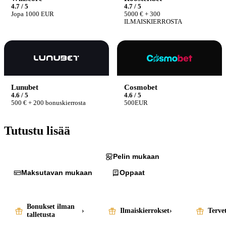
4.7 / 5
4.7 / 5
Jopa 1000 EUR
5000 € + 300
ILMAISKIERROSTA
Lunubet
Cosmobet
4.6 / 5
4.6 / 5
500 € + 200 bonuskierrosta
500EUR
Tutustu lisää
Bonuksen mukaan
Pelin mukaan
Maksutavan mukaan
Oppaat
Bonukset ilman
›
Ilmaiskierrokset
›
Terve
talletusta