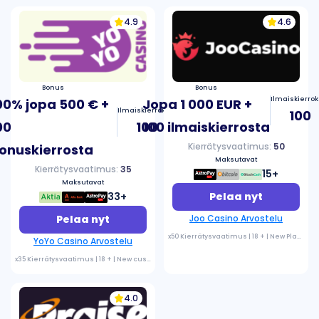
4.9
4.6
Bonus
Bonus
Ilmaiskierrok
00% jopa 500 € +
Jopa 1 000 EUR +
Ilmaiskierrokset
100
00
100
100 ilmaiskierrosta
Kierrätysvaatimus:
50
onuskierrosta
Maksutavat
Kierrätysvaatimus:
35
15+
Maksutavat
33+
Pelaa nyt
Pelaa nyt
Joo Casino Arvostelu
x50 Kierrätysvaatimus | 18 + | New Players Only |
YoYo Casino Arvostelu
x35 Kierrätysvaatimus | 18 + | New customers only |
Ehdot ovat voimassa
4.0