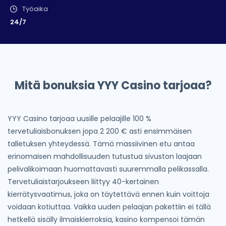
Työaika
24/7
Mitä bonuksia YYY Casino tarjoaa?
YYY Casino tarjoaa uusille pelaajille 100 %
tervetuliaisbonuksen jopa 2 200 € asti ensimmäisen
talletuksen yhteydessä. Tämä massiivinen etu antaa
erinomaisen mahdollisuuden tutustua sivuston laajaan
pelivalikoimaan huomattavasti suuremmalla pelikassalla.
Tervetuliaistarjoukseen liittyy 40-kertainen
kierrätysvaatimus, joka on täytettävä ennen kuin voittoja
voidaan kotiuttaa. Vaikka uuden pelaajan pakettiin ei tällä
hetkellä sisälly ilmaiskierroksia, kasino kompensoi tämän