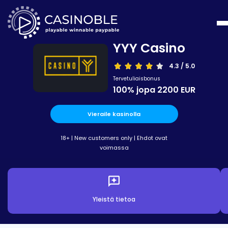
YYY Casino
4.3 / 5.0
tiarvostelut
Tervetuliaisbonus
100% jopa 2200 EUR
d
Vieraile kasinolla
skasinot
Kasinot
18+ | New customers only |
Ehdot ovat
Ole tietoinen
ilman
voimassa
ouse
talletusta
Vastuullinen
useke
Pelaaminen
Jackpot
ntö
City
Yleistä tietoa
Casino
ns
Vulkan