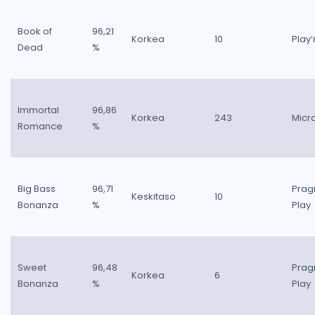
Book of
96,21
Korkea
10
Play
Dead
%
Immortal
96,86
Korkea
243
Micr
Romance
%
Big Bass
96,71
Prag
Keskitaso
10
Bonanza
%
Play
Sweet
96,48
Prag
Korkea
6
Bonanza
%
Play