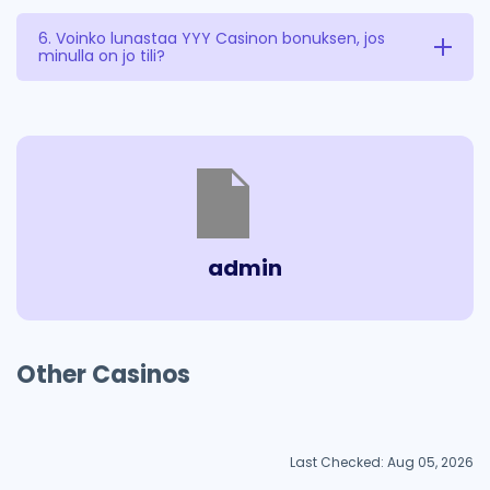
erittäin tärkeää tarkistaa nämä ehdot huolellisesti
Kyllä, bonuksen lunastamiseen vaaditaan aina
6. Voinko lunastaa YYY Casinon bonuksen, jos
ennen bonuksen hyväksymistä ja pelaamisen
minulla on jo tili?
minimitalletus. Tarkka summa löytyy bonusehdoista,
aloittamista.
mutta se on tyypillisesti noin 10-20 EUR, jotta pääset
Ei, tervetulobonus on tarkoitettu yksinomaan uusille
hyödyntämään tarjouksen.
YYY Casinon pelaajille. Jokainen pelaaja voi lunastaa
tämän edun vain kerran ensimmäisen talletuksen
yhteydessä, joten se on kertaluonteinen etu.
admin
Other Casinos
Last Checked: Aug 05, 2026