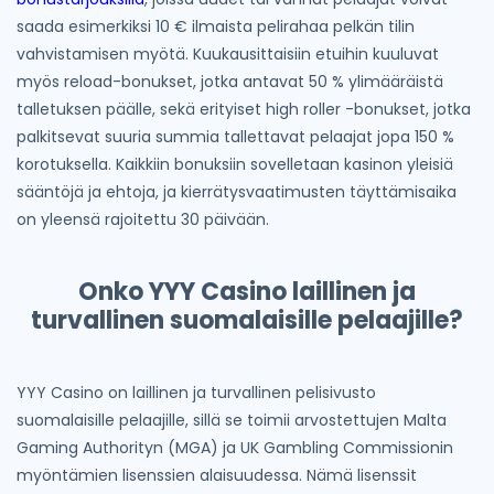
saada esimerkiksi 10 € ilmaista pelirahaa pelkän tilin
vahvistamisen myötä. Kuukausittaisiin etuihin kuuluvat
myös reload-bonukset, jotka antavat 50 % ylimääräistä
talletuksen päälle, sekä erityiset high roller -bonukset, jotka
palkitsevat suuria summia tallettavat pelaajat jopa 150 %
korotuksella. Kaikkiin bonuksiin sovelletaan kasinon yleisiä
sääntöjä ja ehtoja, ja kierrätysvaatimusten täyttämisaika
on yleensä rajoitettu 30 päivään.
Onko YYY Casino laillinen ja
turvallinen suomalaisille pelaajille?
YYY Casino on laillinen ja turvallinen pelisivusto
suomalaisille pelaajille, sillä se toimii arvostettujen Malta
Gaming Authorityn (MGA) ja UK Gambling Commissionin
myöntämien lisenssien alaisuudessa. Nämä lisenssit