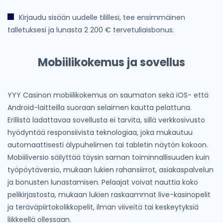
Kirjaudu sisään uudelle tilillesi, tee ensimmäinen
talletuksesi ja lunasta 2 200 € tervetuliaisbonus.
Mobiilikokemus ja sovellus
YYY Casinon mobiilikokemus on saumaton sekä iOS- että
Android-laitteilla suoraan selaimen kautta pelattuna.
Erillistä ladattavaa sovellusta ei tarvita, sillä verkkosivusto
hyödyntää responsiivista teknologiaa, joka mukautuu
automaattisesti älypuhelimen tai tabletin näytön kokoon.
Mobiiliversio säilyttää täysin saman toiminnallisuuden kuin
työpöytäversio, mukaan lukien rahansiirrot, asiakaspalvelun
ja bonusten lunastamisen. Pelaajat voivat nauttia koko
pelikirjastosta, mukaan lukien raskaammat live-kasinopelit
ja teräväpiirtokolikkopelit, ilman viiveitä tai keskeytyksiä
liikkeellä ollessaan.