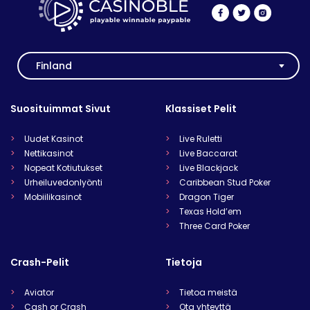
Finland
Suosituimmat Sivut
Klassiset Pelit
Uudet Kasinot
Live Ruletti
Nettikasinot
Live Baccarat
Nopeat Kotiutukset
Live Blackjack
Urheiluvedonlyönti
Caribbean Stud Poker
Mobiilikasinot
Dragon Tiger
Texas Hold’em
Three Card Poker
Crash-Pelit
Tietoja
Aviator
Tietoa meistä
Cash or Crash
Ota yhteyttä