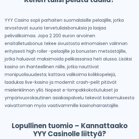
YYY Casino sopii parhaiten suomalaisille pelaajille, jotka
arvostavat suuria tervetuliaisbonuksia ja laajaa
pelivalikoimaa. Jopa 2 200 euron arvoinen
ensitalletusbonus tekee sivustosta erinomaisen valinnan
erityisesti high roller -pelaajille ja bonusten metsästäjille,
jotka haluavat maksimoida pelikassansa heti alussa. Lisäksi
kasino on ihanteellinen niille, jotka nauttivat
monipuolisuudesta; kattava valikoima kolikkopelejä,
laadukas live-kasino ja modernit crash-pelit pitävät
mielenkiinnon yllä. Nopeat e-lompakkokotiutukset ja
ympärivuorokautinen asiakaspalvelu tekevät kokemuksesta
vaivattoman myös vaativammille kasinoharrastajille.
Lopullinen tuomio – Kannattaako
YYY Casinolle liittyä?