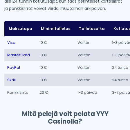
alle 24 tunnin kotiutusajat, kun taas perinteiset korttisiirrot
ja pankkisiirrot voivat viedä muutaman arkipäivän.
Maksutapa
Minimitalletus
Talletusaika
Kotiutu
Visa
10 €
Välitön
1-3 päivä
MasterCard
10 €
Välitön
1-3 päivä
PayPal
10 €
Välitön
24 tuntia
Skrill
10 €
Välitön
24 tuntia
Pankkisiirto
20 €
1-3 päivää
3-7 päiv
Mitä pelejä voit pelata YYY
Casinolla?