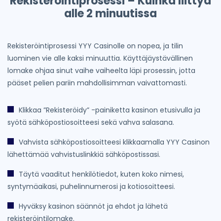
Rekisteröintiprosessi – Kuinka liittyä
alle 2 minuutissa
Rekisteröintiprosessi YYY Casinolle on nopea, ja tilin
luominen vie alle kaksi minuuttia. Käyttäjäystävällinen
lomake ohjaa sinut vaihe vaiheelta läpi prosessin, jotta
pääset pelien pariin mahdollisimman vaivattomasti.
Klikkaa ”Rekisteröidy” -painiketta kasinon etusivulla ja
syötä sähköpostiosoitteesi sekä vahva salasana.
Vahvista sähköpostiosoitteesi klikkaamalla YYY Casinon
lähettämää vahvistuslinkkiä sähköpostissasi.
Täytä vaaditut henkilötiedot, kuten koko nimesi,
syntymäaikasi, puhelinnumerosi ja kotiosoitteesi.
Hyväksy kasinon säännöt ja ehdot ja lähetä
rekisteröintilomake.