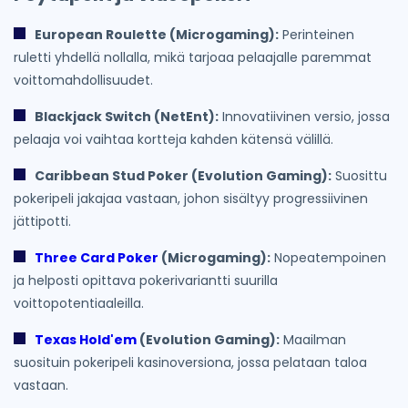
European Roulette (Microgaming):
Perinteinen
ruletti yhdellä nollalla, mikä tarjoaa pelaajalle paremmat
voittomahdollisuudet.
Blackjack Switch (NetEnt):
Innovatiivinen versio, jossa
pelaaja voi vaihtaa kortteja kahden kätensä välillä.
Caribbean Stud Poker (Evolution Gaming):
Suosittu
pokeripeli jakajaa vastaan, johon sisältyy progressiivinen
jättipotti.
Three Card Poker
(Microgaming):
Nopeatempoinen
ja helposti opittava pokerivariantti suurilla
voittopotentiaaleilla.
Texas Hold'em
(Evolution Gaming):
Maailman
suosituin pokeripeli kasinoversiona, jossa pelataan taloa
vastaan.