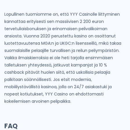
Lopullinen tuomiomme on, että YYY Casinolle liittyminen
kannattaa erityisesti sen massiivisen 2 200 euron
tervetuliaisbonuksen ja erinomaisen pelivalikoiman
ansiosta. Vuonna 2020 perustettu kasino on osoittanut
luotettavuutensa MGA:n ja UKGC:n lisensseillä, mikä takaa
suomalaisille pelaajille turvallisen ja reilun peliympäristön.
Vaikka ilmaiskierroksia ei ole heti tarjolla ensimmäisen
talletuksen yhteydessä, jatkuvat kampanjat ja 10 %
cashback pitävät huolen siitä, että uskollisia pelaajia
palkitaan säännöllisesti. Jos etsit modernia,
mobiiliystävällistä kasinoa, jolla on 24/7 asiakastuki ja
nopeat kotiutukset, YYY Casino on ehdottomasti
kokeilemisen arvoinen pelipaikka.
FAQ