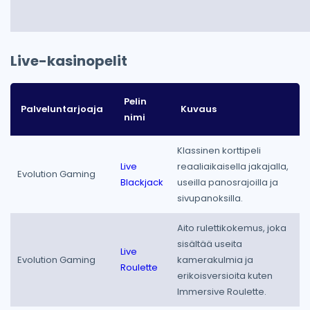
Live-kasinopelit
Pelin
Palveluntarjoaja
Kuvaus
nimi
Klassinen korttipeli
Live
reaaliaikaisella jakajalla,
Evolution Gaming
Blackjack
useilla panosrajoilla ja
sivupanoksilla.
Aito rulettikokemus, joka
sisältää useita
Live
Evolution Gaming
kamerakulmia ja
Roulette
erikoisversioita kuten
Immersive Roulette.