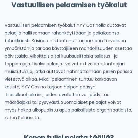
Vastuullisen pelaamisen työkalut
Vastuullisen pelaamisen työkalut YYY Casinolla auttavat
pelaajia hallitsemaan rahankäyttöään ja peliaikaansa
tehokkaasti. Kasino on sitoutunut tarjoamaan turvallisen
ympäristön ja tarjoaa käyttäjilleen mahdollisuuden asettaa
päivittäisiä, viikoittaisia tai kuukausittaisia talletus- ja
tappiorajoja. Lisäksi pelaajat voivat aktivoida istuntoajan
muistutuksia, jotka auttavat hahmottamaan pelien parissa
vietettyä aikaa. Mikäli pelaaminen tuntuu karkaavan
käsistä, YYY Casino tarjoaa helpon pääsyn
itsesulkuohjelmiin, joiden avulla tilin voi jäädyttää
määräajaksi tai pysyvästi. Suomalaiset pelaajat voivat
myös hakea ulkopuolista apua paikallisista organisaatioista,
kuten Peluurista.
Kenen tulisi pelata täällä?