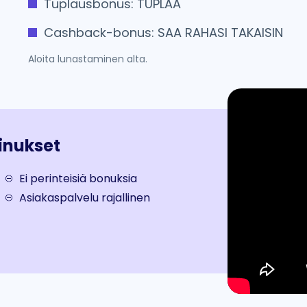
Tuplausbonus: TUPLAA
Cashback-bonus: SAA RAHASI TAKAISIN
Aloita lunastaminen alta.
inukset
Ei perinteisiä bonuksia
Asiakaspalvelu rajallinen