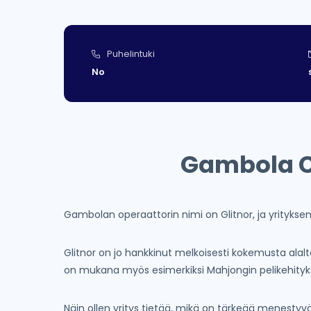
Puhelintuki
No
Gambola C
Gambolan operaattorin nimi on Glitnor, ja yrityksen 
Glitnor on jo hankkinut melkoisesti kokemusta alal
on mukana myös esimerkiksi Mahjongin pelikehityk
Näin ollen yritys tietää, mikä on tärkeää menestyv