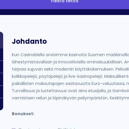
Yleistä tietoa
Johdanto
Kun Casinoblella arvioimme kasinoita Suomen markkinoilla
lähestymistavallaan ja innovatiivisilla ominaisuuksillaan. A
tarjoaa sujuvan sekä modernin käyttökokemuksen. Pelivali
kolikkopelejä, pöytäpelejä ja live-kasinopelejä. Maksuliik
paikallisten maksutapojen saatavuutta Euro-valuutassa, mik
Turvallisuus ja luotettavuus ovat aina etusijalla, ja Gambo
varmistaen reilun ja läpinäkyvän peliympäristön. Keskitymme
Bonukset: