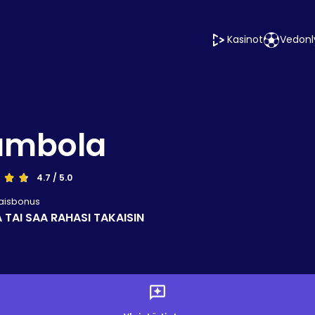
Kasinot
Vedonl
 of Duty
Evästekäytäntö
The Club House
Live Funky Time
Klarna
Norppa
TonyBet
Vastuullinen Pelaaminen
Jackpot City Casino
Pine of Plinko
ambola
GO
Vastuuvapauslauseke
Wildz
Live Crazy Time
Zimpler Kasinot
Lataamo
BetOnRed
Vulkan Vegas
Cash Pong
d
a 2
Tietosuojakäytäntö
SpinAway
Live Monopoly
Brite
Posido
ZotaBet
GG.bet
Cash Squares Instant Tap
4.7 / 5.0
la
gue of Legends
Käyttöehdot
NY Spins
Lucky Ball Roulette
Mobile Pay
Flaksi
Betsson
Crack the Code
Kasinot
rwatch
21.com
Fishin' Frenzy Full House
Trustly Kasinot
Kanuuna
PowBet
Diamond Deal
iaisbonus
craft 2
Captain Spins
Sugar Rush
Siru Mobile Kasinot
Buusti
Sportaza
Plinko Go
 TAI SAA RAHASI TAKAISIN
Cookie Casino
Starburst
Pay N Play Kasinot
Buumi
20Bet
Spin a Win
LunuBet