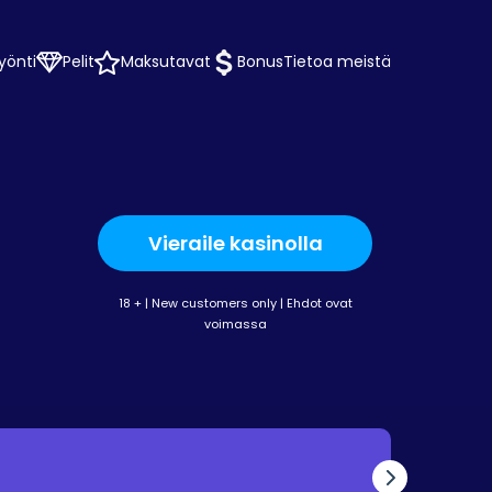
yönti
Pelit
Maksutavat
Bonus
Tietoa meistä
Vieraile kasinolla
18 + | New customers only |
Ehdot ovat
voimassa