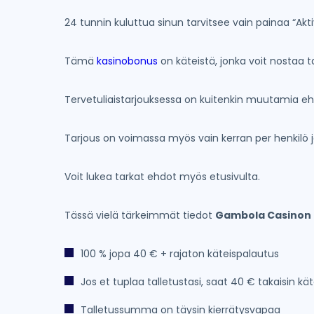
24 tunnin kuluttua sinun tarvitsee vain painaa “Aktiv
Tämä
kasinobonus
on käteistä, jonka voit nostaa ta
Tervetuliaistarjouksessa on kuitenkin muutamia eht
Tarjous on voimassa myös vain kerran per henkilö j
Voit lukea tarkat ehdot myös etusivulta.
Tässä vielä tärkeimmät tiedot
Gambola Casinon
100 % jopa 40 € + rajaton käteispalautus
Jos et tuplaa talletustasi, saat 40 € takaisin k
Talletussumma on täysin kierrätysvapaa