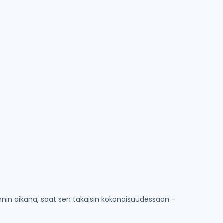
nin aikana, saat sen takaisin kokonaisuudessaan –