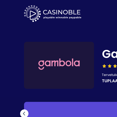
Sweet Bonanza
Uudet Kasinot 2026
Käteispalautusbonus
Tietoa meistä
Koripallo
Mastercard
Call
G
Gates of Olympus
Parhaat Nettikasinot
Talletukseton bonus
Ota yhteyttä
Nyrkkeily
VISA
CS 
Big Bass Splash
Mobiilikasinot
Ilmaisvedot
Kumppanuudet
Jalkapallo
Paysafecar
Dot
Gates of Olympus 1000
Kasinoa Nopeilla Kotiutuksil
Ilmaiskierrokset
Uutiset
Formula 1
Lea
Madame Destiny
Matalan Minimitalletuksen 
Golf
Ove
Tervetul
Buffalo King Megaways
Kolikkopelisivustot
Jääkiekko
Star
TUPLAA
The Dog House Megaways
Tennis
Sugar Rush 1000
UFC