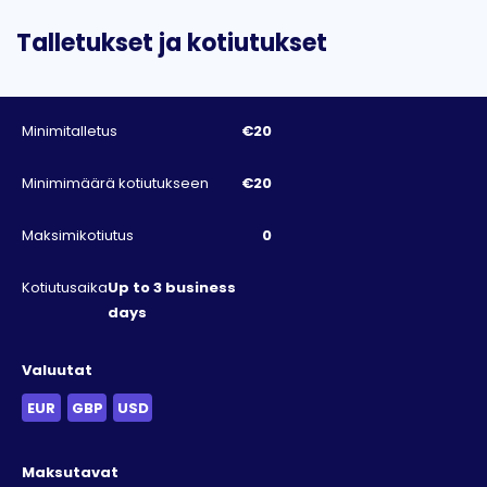
Gamomat
Genesis
Instant Win
Jackpot
Talletukset ja kotiutukset
Givme Games
Gold Coin Studios
Jackpot games
Keno
Golden Hero
Golden Rock Studios
Live Casino
Live Dealer
GONG Gaming
Habanero
Minimitalletus
€20
Live dealer games
Lottery
Technologies
Mine Games
Others
Minimimäärä kotiutukseen
€20
Hacksaw Gaming
InBet Games
Plinko
Poker
IronDog
iSoftBet
Maksimikotiutus
0
Roulette
Scratch
JustForTheWin
Kalamba Games
Scratch Cards
Scratchcards
Kotiutusaika
Up to 3 business
Leap Gaming
Lightning Box
days
Shooting
Sic Bo
Mascot Gaming
Merkur
Slingo
Slots
Microgaming
NetEnt
Valuutat
Sports Betting
Table Games
Nolimit City
Northern Lights Gaming
EUR
GBP
USD
Texas Holdem
Video Poker
OneTouch
PG Soft
Video Slots
Wheel Game
Maksutavat
Play’n Go
Playson