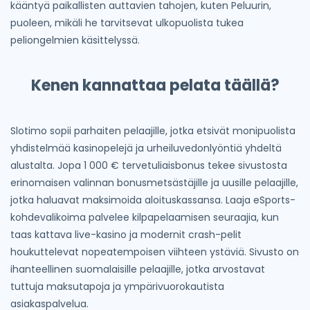
kääntyä paikallisten auttavien tahojen, kuten Peluurin,
puoleen, mikäli he tarvitsevat ulkopuolista tukea
peliongelmien käsittelyssä.
Kenen kannattaa pelata täällä?
Slotimo sopii parhaiten pelaajille, jotka etsivät monipuolista
yhdistelmää kasinopelejä ja urheiluvedonlyöntiä yhdeltä
alustalta. Jopa 1 000 € tervetuliaisbonus tekee sivustosta
erinomaisen valinnan bonusmetsästäjille ja uusille pelaajille,
jotka haluavat maksimoida aloituskassansa. Laaja eSports-
kohdevalikoima palvelee kilpapelaamisen seuraajia, kun
taas kattava live-kasino ja modernit crash-pelit
houkuttelevat nopeatempoisen viihteen ystäviä. Sivusto on
ihanteellinen suomalaisille pelaajille, jotka arvostavat
tuttuja maksutapoja ja ympärivuorokautista
asiakaspalvelua.