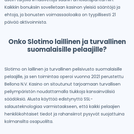
Kaikkiin bonuksiin sovelletaan kasinon yleisiä sääntöjä ja
ehtoja, ja bonusten voimassaoloaika on tyypillisesti 21
päivää aktivoinnista.
Onko Slotimo laillinen ja turvallinen
suomalaisille pelaajille?
Slotimo on laillinen ja turvallinen pelisivusto suomalaisille
pelaajille, ja sen toimintaa operoi vuonna 2021 perustettu
Bellona N.V. Kasino on sitoutunut tarjoamaan turvallisen
peliympäristön noudattamalla tiukkoja kansainvälisiä
säädöksiä. Alusta käyttää edistynyttä SSL-
salausteknologiaa varmistaakseen, että kaikki pelaajien
henkilökohtaiset tiedot ja rahansiirrot pysyvät suojattuina
kolmansilta osapuolilta.