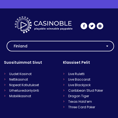
Finland
Suosituimmat Sivut
Klassiset Pelit
Uudet Kasinot
Live Ruletti
Nettikasinot
Live Baccarat
Nopeat Kotiutukset
Live Blackjack
Urheiluvedonlyönti
Caribbean Stud Poker
Mobiilikasinot
Dragon Tiger
Texas Hold’em
Three Card Poker