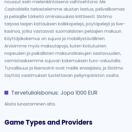
noussut esiin mielenkiintoisena vaihtoehtona. Me
Casinoblella tarkastelemme alustan laatua, pelivalikoimaa
ja pelaajille tärkeitä ominaisuuksia kriittisesti. Slotimo
tarjoaa laajan kattauksen kolikkopelejä, pöytäpelejä ja live-
kasinoa, jotka vastaavat suomalaisten pelaajien makuun.
Käyttäjäkokemus on sujuva ja mobiiliystävällinen.
Arvioimme myös maksutapoja, kuten kotiutusten
nopeuden ja paikallisten maksuratkaisujen saatavuuden,
varmistaaksemme sujuvan kokemuksen Euro-valuutalla.
Turvallisuus ja lisensointi ovat meille ensisijaisia, ja Slotimo
täyttää vaatimukset luotettavan peliympäristön osalta.
Tervetuliaisbonus: Jopa 1000 EUR
Aloita lunastaminen alta.
Game Types and Providers