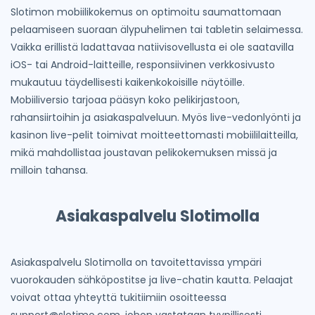
Slotimon mobiilikokemus on optimoitu saumattomaan
pelaamiseen suoraan älypuhelimen tai tabletin selaimessa.
Vaikka erillistä ladattavaa natiivisovellusta ei ole saatavilla
iOS- tai Android-laitteille, responsiivinen verkkosivusto
mukautuu täydellisesti kaikenkokoisille näytöille.
Mobiiliversio tarjoaa pääsyn koko pelikirjastoon,
rahansiirtoihin ja asiakaspalveluun. Myös live-vedonlyönti ja
kasinon live-pelit toimivat moitteettomasti mobiililaitteilla,
mikä mahdollistaa joustavan pelikokemuksen missä ja
milloin tahansa.
Asiakaspalvelu Slotimolla
Asiakaspalvelu Slotimolla on tavoitettavissa ympäri
vuorokauden sähköpostitse ja live-chatin kautta. Pelaajat
voivat ottaa yhteyttä tukitiimiin osoitteessa