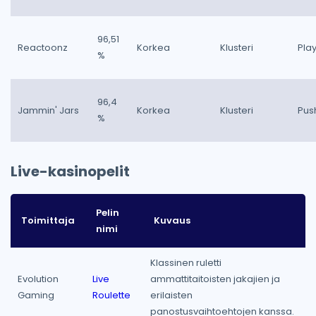
96,51
Reactoonz
Korkea
Klusteri
Pla
%
96,4
Jammin' Jars
Korkea
Klusteri
Pus
%
Live-kasinopelit
Pelin
Toimittaja
Kuvaus
nimi
Klassinen ruletti
Evolution
Live
ammattitaitoisten jakajien ja
Gaming
Roulette
erilaisten
panostusvaihtoehtojen kanssa.