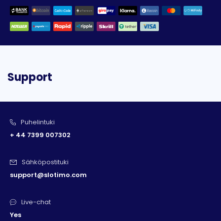
Playtech
Pragmatic Play
Push Gaming
Quickspin
Rabcat
Red Tiger
Relax Gaming
Ruby Play
Support
Skywind Group
Slingshot Studios
Smartsoft Gaming
Snowborn Games
Spinomenal
StakeLogic
Puhelintuki
Stormcraft Studios
Thunderkick
+ 44 7399 007302
Tom Horn Gaming
Triple Edge Studios
Wazdan
Yggdrasil
Sähköpostituki
support@slotimo.com
Live-chat
Yes