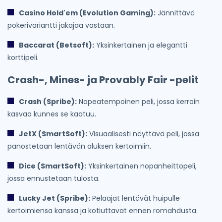
Casino Hold'em (Evolution Gaming):
Jännittävä
pokerivariantti jakajaa vastaan.
Baccarat (Betsoft):
Yksinkertainen ja elegantti
korttipeli.
Crash-, Mines- ja Provably Fair -pelit
Crash (Spribe):
Nopeatempoinen peli, jossa kerroin
kasvaa kunnes se kaatuu.
JetX (SmartSoft):
Visuaalisesti näyttävä peli, jossa
panostetaan lentävän aluksen kertoimiin.
Dice (SmartSoft):
Yksinkertainen nopanheittopeli,
jossa ennustetaan tulosta.
Lucky Jet (Spribe):
Pelaajat lentävät huipulle
kertoimiensa kanssa ja kotiuttavat ennen romahdusta.