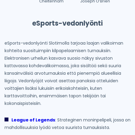
Cheltenham
Joseph O’Brien
eSports-vedonlyönti
eSports-vedonlyönti Slotimolla tarjoaa laajan valikoiman
kohteita suosituimpiin kilpapelaamisen turnauksiin.
Elektronisen urheilun kasvava suosio näkyy sivuston
kattavassa kohdevalikoimassa, joka sisältää sekä suuria
kansainvälisiä arvoturnauksia että pienempiä alueellisia
liigoja. Vedonlyöjät voivat asettaa panoksia otteluiden
voittajien lisäksi lukuisiin erikoiskohteisiin, kuten
karttavoittoihin, ensimmäisen tapon tekijään tai
kokonaispisteisiin.
League of Legends
: Strateginen moninpelipeli, jossa on
mahdollisuuksia lyödä vetoa suurista turnauksista.