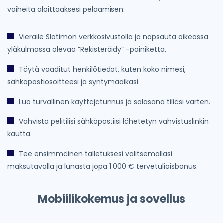
vaiheita aloittaaksesi pelaamisen:
Vieraile Slotimon verkkosivustolla ja napsauta oikeassa
yläkulmassa olevaa ”Rekisteröidy” -painiketta.
Täytä vaaditut henkilötiedot, kuten koko nimesi,
sähköpostiosoitteesi ja syntymäaikasi.
Luo turvallinen käyttäjätunnus ja salasana tiliäsi varten.
Vahvista pelitilisi sähköpostiisi lähetetyn vahvistuslinkin
kautta.
Tee ensimmäinen talletuksesi valitsemallasi
maksutavalla ja lunasta jopa 1 000 € tervetuliaisbonus.
Mobiilikokemus ja sovellus