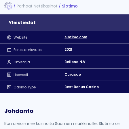
ino
Vegas
Parhaat Nettikasinot
Slotimo
GG.bet
Yleistiedot
d
slotimo.com
Website
o
2021
Perustamisvuosi
Bellona N.V.
Omistaja
Curacao
Lisenssit
Best Bonus Casino
Casino Type
Johdanto
Kun arvioimme kasinoita Suomen markkinoille, Slotimo on