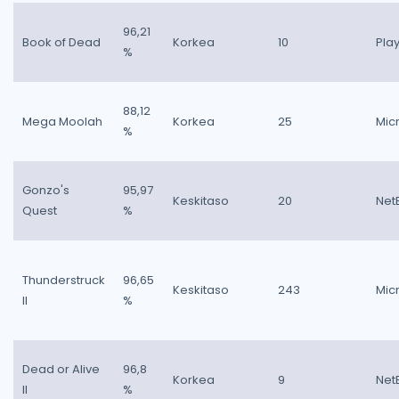
96,21
Book of Dead
Korkea
10
Pla
%
88,12
Mega Moolah
Korkea
25
Mic
%
Gonzo's
95,97
Keskitaso
20
Net
Quest
%
Thunderstruck
96,65
Keskitaso
243
Mic
II
%
Dead or Alive
96,8
Korkea
9
Net
II
%