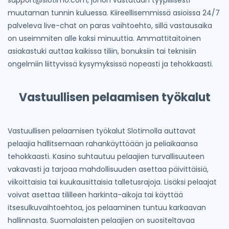
support@slotimo.com, johon vastataan tyypillisesti
muutaman tunnin kuluessa. Kiireellisemmissä asioissa 24/7
palveleva live-chat on paras vaihtoehto, sillä vastausaika
on useimmiten alle kaksi minuuttia. Ammattitaitoinen
asiakastuki auttaa kaikissa tiliin, bonuksiin tai teknisiin
ongelmiin liittyvissä kysymyksissä nopeasti ja tehokkaasti.
Vastuullisen pelaamisen työkalut
Vastuullisen pelaamisen työkalut Slotimolla auttavat
pelaajia hallitsemaan rahankäyttöään ja peliaikaansa
tehokkaasti. Kasino suhtautuu pelaajien turvallisuuteen
vakavasti ja tarjoaa mahdollisuuden asettaa päivittäisiä,
viikoittaisia tai kuukausittaisia talletusrajoja. Lisäksi pelaajat
voivat asettaa tililleen harkinta-aikoja tai käyttää
itsesulkuvaihtoehtoa, jos pelaaminen tuntuu karkaavan
hallinnasta. Suomalaisten pelaajien on suositeltavaa