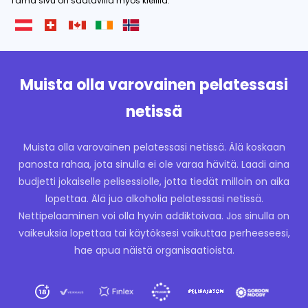
Tämä sivu on saatavilla myös kielillä:
Muista olla varovainen pelatessasi
netissä
Muista olla varovainen pelatessasi netissä. Älä koskaan
panosta rahaa, jota sinulla ei ole varaa hävitä. Laadi aina
budjetti jokaiselle pelisessiolle, jotta tiedät milloin on aika
lopettaa. Älä juo alkoholia pelatessasi netissä.
Nettipelaaminen voi olla hyvin addiktoivaa. Jos sinulla on
vaikeuksia lopettaa tai käytöksesi vaikuttaa perheeseesi,
hae apua näistä organisaatioista.