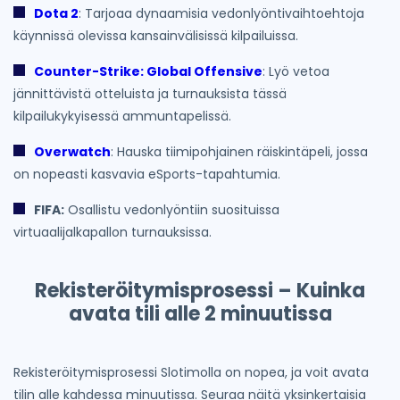
Dota 2
: Tarjoaa dynaamisia vedonlyöntivaihtoehtoja
käynnissä olevissa kansainvälisissä kilpailuissa.
Counter-Strike: Global Offensive
: Lyö vetoa
jännittävistä otteluista ja turnauksista tässä
kilpailukykyisessä ammuntapelissä.
Overwatch
: Hauska tiimipohjainen räiskintäpeli, jossa
on nopeasti kasvavia eSports-tapahtumia.
FIFA:
Osallistu vedonlyöntiin suosituissa
virtuaalijalkapallon turnauksissa.
Rekisteröitymisprosessi – Kuinka
avata tili alle 2 minuutissa
Rekisteröitymisprosessi Slotimolla on nopea, ja voit avata
tilin alle kahdessa minuutissa. Seuraa näitä yksinkertaisia