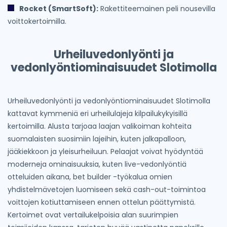
Rocket (SmartSoft):
Rakettiteemainen peli nousevilla
voittokertoimilla.
Urheiluvedonlyönti ja
vedonlyöntiominaisuudet Slotimolla
Urheiluvedonlyönti ja vedonlyöntiominaisuudet Slotimolla
kattavat kymmeniä eri urheilulajeja kilpailukykyisillä
kertoimilla. Alusta tarjoaa laajan valikoiman kohteita
suomalaisten suosimiin lajeihin, kuten jalkapalloon,
jääkiekkoon ja yleisurheiluun. Pelaajat voivat hyödyntää
moderneja ominaisuuksia, kuten live-vedonlyöntiä
otteluiden aikana, bet builder -työkalua omien
yhdistelmävetojen luomiseen sekä cash-out-toimintoa
voittojen kotiuttamiseen ennen ottelun päättymistä.
Kertoimet ovat vertailukelpoisia alan suurimpien