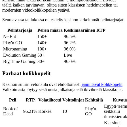
täältä kaiken tarvittavan, olitpa sitten klassisten hedelmäpelien tai
modernien videokolikkopelien ystävä.
Seuraavassa taulukossa on esitelty kasinon tärkeimmät pelintarjoajat:
Pelintarjoaja
Pelien määrä
Keskimääräinen RTP
NetEnt
150+
96.5%
Play'n GO
140+
96.2%
Microgaming
100+
96.0%
Evolution Gaming
50+
Live
Big Time Gaming
30+
96.0%
Parhaat kolikkopelit
Kasinon suurin vetonaula ovat ehdottomasti
jännittävät kolikkopelit
.
Valikoimasta löytyy sekä uusia julkaisuja että ikivihreitä klassikoita.
Peli
RTP
Volatiliteetti
Voittolinjat
Kehittäjä
Kuvau
Egypti-teem
Book of
Play'n
96.21%
Korkea
10
seikkailu
Dead
GO
ilmaiskierrok
Klassinen