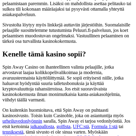
pelaamistaan paremmin. Lisäksi on mahdollista asettaa pelitauko tai
sulkea tili kokonaan määräajaksi tai pysyvästi ottamalla yhteyttä
asiakaspalveluun.
Sivustolta löytyy myös linkkejä auttaviin järjestöihin. Suomalaisille
pelaajille suosittelemme tutustumista Peluuri.fi-palveluun, jos koet
pelaamisen muodostuvan ongelmaksi. Vastuullinen pelaaminen on
tärkeä osa turvallista kasinokokemusta.
Kenelle tämä kasino sopii?
Spin Away Casino on ihanteellinen valinta pelaajille, jotka
arvostavat laajaa kolikkopelivalikoimaa ja modernia,
avaruusteemaista käyttöliittymää. Se sopii erityisesti niille, jotka
haluavat hyödyntää suuria talletusbonuksia ja käyttää
kryptovaluuttoja rahansiirroissa. Jos etsit suoraviivaista
kasinokokemusta ilman monimutkaisia kanta-asiakasohjelmia,
viihdyt täällä varmasti.
On kuitenkin huomioitava, että Spin Away on puhtaasti
kasinosivusto. Toisin kuin Casinoble, joka on asiantuntija myös
urheiluvedonlyönnin
saralla, Spin Away ei tarjoa vedonlyöntiä. Jos
etsit kertoimia
jalkapallosta
,
golfista
,
UFC:stä
,
Formula 1:stä
tai
tenniksestä
, tämä sivusto ei ole sinua varten. Myöskään