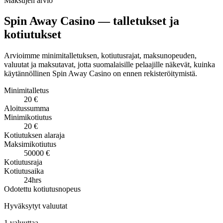
Maksujen arvio
Spin Away Casino — talletukset ja
kotiutukset
Arvioimme minimitalletuksen, kotiutusrajat, maksunopeuden,
valuutat ja maksutavat, jotta suomalaisille pelaajille näkevät, kuinka
käytännöllinen Spin Away Casino on ennen rekisteröitymistä.
Minimitalletus
20 €
Aloitussumma
Minimikotiutus
20 €
Kotiutuksen alaraja
Maksimikotiutus
50000 €
Kotiutusraja
Kotiutusaika
24hrs
Odotettu kotiutusnopeus
Hyväksytyt valuutat
1 valuuttaa