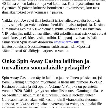
40 kertaa ennen kuin voittoja voi kotiuttaa. Kierrätysvaatimus on
täytettävä 30 päivän kuluessa bonuksen aktivoimisesta, kun taas
ilmaiskierrokset ovat voimassa 7 päivää.
Vaikka Spin Away ei tällä hetkellä tarjoa talletusvapaita bonuksia,
aktiiviset pelaajat voivat odottaa henkilökohtaisia tarjouksia. Kasino
ei mainosta avointa VIP-ohjelmaa, mutta käyttöehdoissa viitataan
VIP-pelaajiin, mikä viittaa siihen, että uskollisimmat asiakkaat voivat
saada kutsuja eksklusiivisiin etuihin. Kampanjat voivat sisältää
esimerkiksi Spin Away -bonuksia
ilmaiskierroksilla
tai
talletusbonuksia. Suosittelemme tarkistamaan sähköpostisi
säännöllisesti räätälöityjen tarjousten varalta.
Onko Spin Away Casino laillinen ja
turvallinen suomalaisille pelaajille?
Spin Away Casino on täysin laillinen ja turvallinen pelisivusto, joka
toimii Gaming Curaçaon myöntämällä lisenssillä numero 365/JAZ.
Kasinon omistaa ja sitä operoi NGame N.V., joka on perustettu
vuonna 2020. Vaikka yritys on suhteellisen uusi iGaming-alalla, se
on osoittanut sitoutumisensa turvallisuuteen ja luotettavuuteen.
Curacaon lisenssi takaa, että kasino toimii viranomaisvalvonnan
alaisena, vaikka se ei tarjoakaan verovapaita voittoja suomalaisille