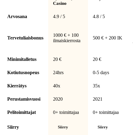
L
Casino
Arvosana
4.9 / 5
4.8 / 5
4
5
1000 € + 100
t
Tervetuliaisbonus
500 € + 200 IK
ilmaiskierrosta
j
i
Minimitalletus
20 €
20 €
2
Kotiutusnopeus
24hrs
0-5 days
3
Kierrätys
40x
35x
3
Perustamisvuosi
2020
2021
2
Pelitoimittajat
0+ toimittajaa
0+ toimittajaa
0
Siirry
Siirry
Siirry