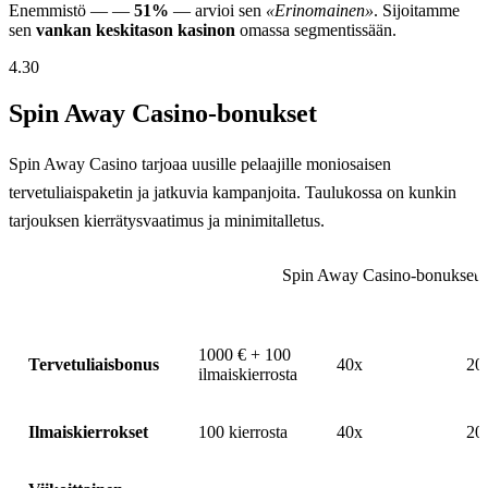
Enemmistö — —
51%
— arvioi sen
«Erinomainen»
. Sijoitamme
sen
vankan keskitason kasinon
omassa segmentissään.
4.30
Spin Away Casino-bonukset
Spin Away Casino tarjoaa uusille pelaajille moniosaisen
tervetuliaispaketin ja jatkuvia kampanjoita. Taulukossa on kunkin
tarjouksen kierrätysvaatimus ja minimitalletus.
Spin Away Casino-bonukset
TARJOUS
TIEDOT
KIERRÄTYS
MI
1000 € + 100
Tervetuliaisbonus
40x
20
ilmaiskierrosta
Ilmaiskierrokset
100 kierrosta
40x
20