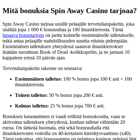
Mitä bonuksia Spin Away Casino tarjoaa?
Spin Away Casino tarjoaa uusille pelaajille tervetuliaispaketin, joka
sisältää jopa 1 000 € bonusrahaa ja 100 ilmaiskierrosta. Tämä
lupaava bonustarjous
on jaettu kolmelle ensimmäiselle talletukselle,
mikä antaa pelaajille mahdollisuuden nauttia eduista pidempään.
Ensimmäisen talletuksen yhteydessä saatavat ilmaiskierrokset
lisätään suosittuun Book of Dead -kolikkopeliin, ja ne jaetaan 10
kappaleen erissä 10 päivän ajan.
Tervetuliaispaketin rakenne on seuraava:
Ensimmäinen talletus:
100 % bonus jopa 100 € asti + 100
ilmaiskierrosta.
Toinen talletus:
50 % bonus jopa 200 € asti.
Kolmas talletus:
25 % bonus jopa 700 € asti.
Bonuksen lunastaminen ei vaadi erillistä bonuskoodia, vaan se
aktivoituu talletuksen yhteydessä, kunhan talletat vähintään 20
euroa. On tärkeää huomata, että sekä bonusrahalla että
ilmaiskierrosten voitoilla on 40-kertainen kierrätysvaatimus (x40).
Tämä tarkoittaa, että bonussumma on pelattava kasinon peleissä läpi