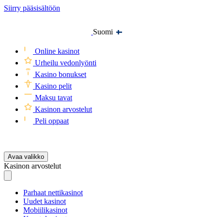
Siirry pääsisältöön
Suomi
Online kasinot
Urheilu vedonlyönti
Kasino bonukset
Kasino pelit
Maksu tavat
Kasinon arvostelut
Peli oppaat
Haku
Avaa valikko
Kasinon arvostelut
Parhaat nettikasinot
Uudet kasinot
Mobiilikasinot