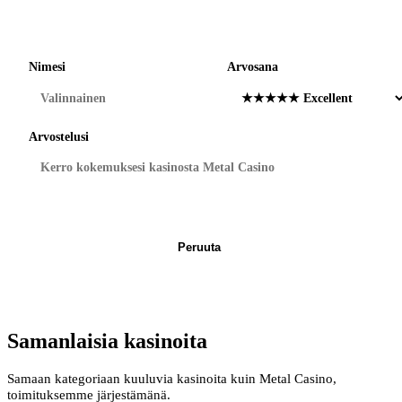
Nimesi
Arvosana
Arvostelusi
Julkaise arvostelu
Peruuta
Samanlaisia kasinoita
Samaan kategoriaan kuuluvia kasinoita kuin Metal Casino,
toimituksemme järjestämänä.