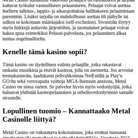
kattavat työkalut vastuulliseen pelaamiseen. Pelaajat voivat asettaa
itselleen talletus-, tappio- ja aikarajoituksia hallitakseen pelaamistaan
paremmin. Lisäksi tarjolla on mahdollisuus asettaa tili jäähylle tai
sulkea se kokonaan määräajaksi (self-exclusion). Sivustolta löytyy
myös linkkejä auttaviin järjestöihin, ja suomalaiset pelaajat voivat
hakea apua esimerkiksi Peluuri-palvelusta, jos pelaaminen alkaa
tuntua ongelmalliselta.
Kenelle tämä kasino sopii?
Tämä kasino on täydellinen valinta pelaajille, jotka rakastavat
raskasta musiikkia ja etsivät kasinoa, jolla on asennetta. Jos arvostat
teemakasinoita, laadukasta pelivalikoimaa NetEntiltä ja Play'n
GO:lta sekä verovapaita voittoja MGA-lisenssin ansiosta, Metal
Casino on sinua varten. Se palvelee hyvin myös vedonlyöjiä, jotka
haluavat yhdistää kasinopelaamisen ja urheiluvedonlyönnin samalle
sivustolle.
Lopullinen tuomio – Kannattaako Metal
Casinolle liittyä?
Metal Casino on vakuuttava kokonaisuus, joka erottuu massasta
ainutlaatuisella teemallaan ja vahvalla brändillään. Vuodesta 2017