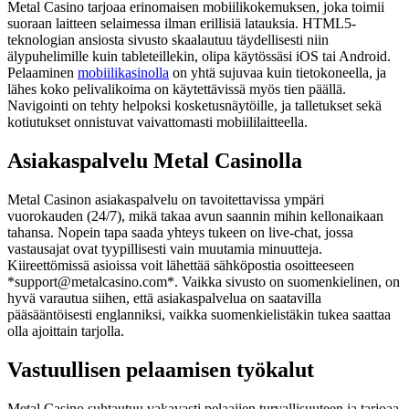
Metal Casino tarjoaa erinomaisen mobiilikokemuksen, joka toimii
suoraan laitteen selaimessa ilman erillisiä latauksia. HTML5-
teknologian ansiosta sivusto skaalautuu täydellisesti niin
älypuhelimille kuin tableteillekin, olipa käytössäsi iOS tai Android.
Pelaaminen
mobiilikasinolla
on yhtä sujuvaa kuin tietokoneella, ja
lähes koko pelivalikoima on käytettävissä myös tien päällä.
Navigointi on tehty helpoksi kosketusnäytöille, ja talletukset sekä
kotiutukset onnistuvat vaivattomasti mobiililaitteella.
Asiakaspalvelu Metal Casinolla
Metal Casinon asiakaspalvelu on tavoitettavissa ympäri
vuorokauden (24/7), mikä takaa avun saannin mihin kellonaikaan
tahansa. Nopein tapa saada yhteys tukeen on live-chat, jossa
vastausajat ovat tyypillisesti vain muutamia minuutteja.
Kiireettömissä asioissa voit lähettää sähköpostia osoitteeseen
*support@metalcasino.com*. Vaikka sivusto on suomenkielinen, on
hyvä varautua siihen, että asiakaspalvelua on saatavilla
pääsääntöisesti englanniksi, vaikka suomenkielistäkin tukea saattaa
olla ajoittain tarjolla.
Vastuullisen pelaamisen työkalut
Metal Casino suhtautuu vakavasti pelaajien turvallisuuteen ja tarjoaa