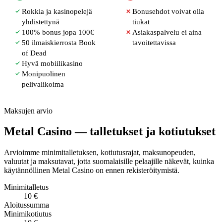
Rokkia ja kasinopelejä
Bonusehdot voivat olla
yhdistettynä
tiukat
100% bonus jopa 100€
Asiakaspalvelu ei aina
50 ilmaiskierrosta Book
tavoitettavissa
of Dead
Hyvä mobiilikasino
Monipuolinen
pelivalikoima
Maksujen arvio
Metal Casino — talletukset ja kotiutukset
Arvioimme minimitalletuksen, kotiutusrajat, maksunopeuden,
valuutat ja maksutavat, jotta suomalaisille pelaajille näkevät, kuinka
käytännöllinen Metal Casino on ennen rekisteröitymistä.
Minimitalletus
10 €
Aloitussumma
Minimikotiutus