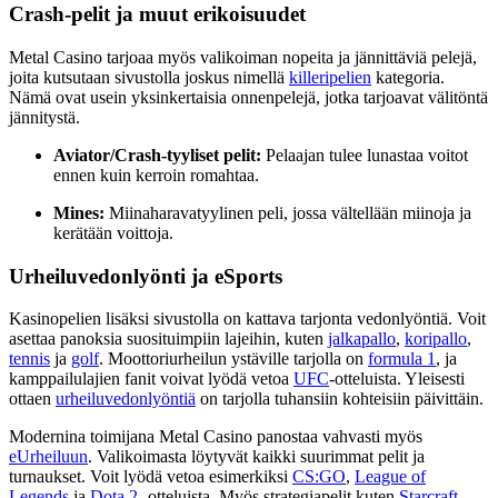
Crash-pelit ja muut erikoisuudet
Metal Casino tarjoaa myös valikoiman nopeita ja jännittäviä pelejä,
joita kutsutaan sivustolla joskus nimellä
killeripelien
kategoria.
Nämä ovat usein yksinkertaisia onnenpelejä, jotka tarjoavat välitöntä
jännitystä.
Aviator/Crash-tyyliset pelit:
Pelaajan tulee lunastaa voitot
ennen kuin kerroin romahtaa.
Mines:
Miinaharavatyylinen peli, jossa vältellään miinoja ja
kerätään voittoja.
Urheiluvedonlyönti ja eSports
Kasinopelien lisäksi sivustolla on kattava tarjonta vedonlyöntiä. Voit
asettaa panoksia suosituimpiin lajeihin, kuten
jalkapallo
,
koripallo
,
tennis
ja
golf
. Moottoriurheilun ystäville tarjolla on
formula 1
, ja
kamppailulajien fanit voivat lyödä vetoa
UFC
-otteluista. Yleisesti
ottaen
urheiluvedonlyöntiä
on tarjolla tuhansiin kohteisiin päivittäin.
Modernina toimijana Metal Casino panostaa vahvasti myös
eUrheiluun
. Valikoimasta löytyvät kaikki suurimmat pelit ja
turnaukset. Voit lyödä vetoa esimerkiksi
CS:GO
,
League of
Legends
ja
Dota 2
-otteluista. Myös strategiapelit kuten
Starcraft