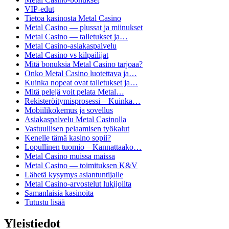
VIP-edut
Tietoa kasinosta Metal Casino
Metal Casino — plussat ja miinukset
Metal Casino — talletukset ja…
Metal Casino-asiakaspalvelu
Metal Casino vs kilpailijat
Mitä bonuksia Metal Casino tarjoaa?
Onko Metal Casino luotettava ja…
Kuinka nopeat ovat talletukset ja…
Mitä pelejä voit pelata Metal…
Rekisteröitymisprosessi – Kuinka…
Mobiilikokemus ja sovellus
Asiakaspalvelu Metal Casinolla
Vastuullisen pelaamisen työkalut
Kenelle tämä kasino sopii?
Lopullinen tuomio – Kannattaako…
Metal Casino muissa maissa
Metal Casino — toimituksen K&V
Lähetä kysymys asiantuntijalle
Metal Casino-arvostelut lukijoilta
Samanlaisia kasinoita
Tutustu lisää
Yleistiedot