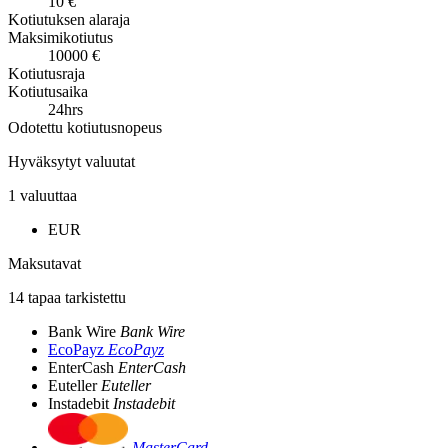
10 €
Kotiutuksen alaraja
Maksimikotiutus
10000 €
Kotiutusraja
Kotiutusaika
24hrs
Odotettu kotiutusnopeus
Hyväksytyt valuutat
1 valuuttaa
EUR
Maksutavat
14 tapaa tarkistettu
Bank Wire
Bank Wire
EcoPayz
EcoPayz
EnterCash
EnterCash
Euteller
Euteller
Instadebit
Instadebit
MasterCard