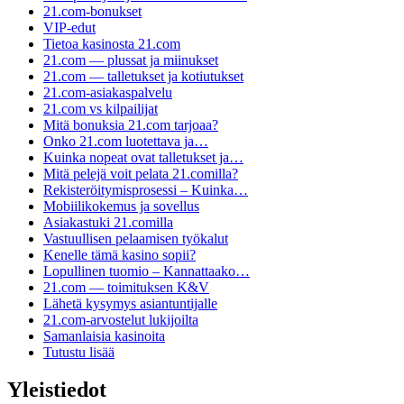
21.com-bonukset
VIP-edut
Tietoa kasinosta 21.com
21.com — plussat ja miinukset
21.com — talletukset ja kotiutukset
21.com-asiakaspalvelu
21.com vs kilpailijat
Mitä bonuksia 21.com tarjoaa?
Onko 21.com luotettava ja…
Kuinka nopeat ovat talletukset ja…
Mitä pelejä voit pelata 21.comilla?
Rekisteröitymisprosessi – Kuinka…
Mobiilikokemus ja sovellus
Asiakastuki 21.comilla
Vastuullisen pelaamisen työkalut
Kenelle tämä kasino sopii?
Lopullinen tuomio – Kannattaako…
21.com — toimituksen K&V
Lähetä kysymys asiantuntijalle
21.com-arvostelut lukijoilta
Samanlaisia kasinoita
Tutustu lisää
Yleistiedot