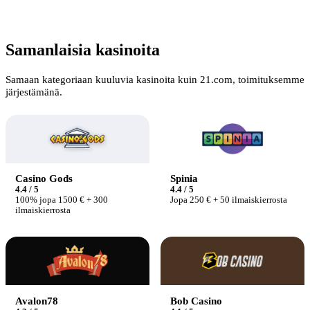
Samanlaisia kasinoita
Samaan kategoriaan kuuluvia kasinoita kuin 21.com, toimituksemme
järjestämänä.
Casino Gods
Spinia
4.4 / 5
4.4 / 5
100% jopa 1500 € + 300
Jopa 250 € + 50 ilmaiskierrosta
ilmaiskierrosta
Avalon78
Bob Casino