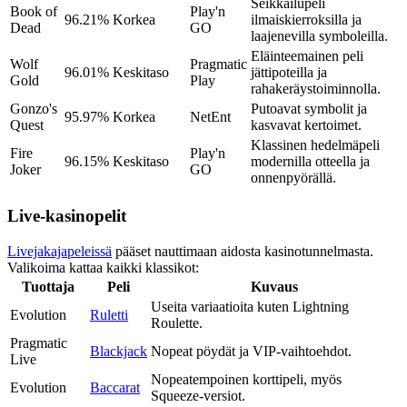
Seikkailupeli
Book of
Play'n
96.21%
Korkea
ilmaiskierroksilla ja
Dead
GO
laajenevilla symboleilla.
Eläinteemainen peli
Wolf
Pragmatic
96.01%
Keskitaso
jättipoteilla ja
Gold
Play
rahakeräystoiminnolla.
Gonzo's
Putoavat symbolit ja
95.97%
Korkea
NetEnt
Quest
kasvavat kertoimet.
Klassinen hedelmäpeli
Fire
Play'n
96.15%
Keskitaso
modernilla otteella ja
Joker
GO
onnenpyörällä.
Live-kasinopelit
Livejakajapeleissä
pääset nauttimaan aidosta kasinotunnelmasta.
Valikoima kattaa kaikki klassikot:
Tuottaja
Peli
Kuvaus
Useita variaatioita kuten Lightning
Evolution
Ruletti
Roulette.
Pragmatic
Blackjack
Nopeat pöydät ja VIP-vaihtoehdot.
Live
Nopeatempoinen korttipeli, myös
Evolution
Baccarat
Squeeze-versiot.