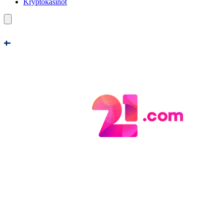
Kryptokasinot
Etusivu
/
Nettikasinot
/
21.com
Suomi · Kasinoarvostelu
21.com-arvostelu
4.7
★★★★★
/5