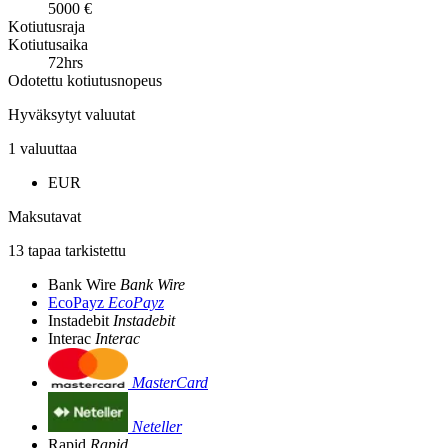
5000 €
Kotiutusraja
Kotiutusaika
72hrs
Odotettu kotiutusnopeus
Hyväksytyt valuutat
1 valuuttaa
EUR
Maksutavat
13 tapaa tarkistettu
Bank Wire
Bank Wire
EcoPayz
EcoPayz
Instadebit
Instadebit
Interac
Interac
MasterCard
Neteller
Rapid
Rapid