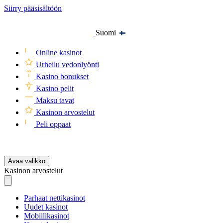
Siirry pääsisältöön
Suomi
Online kasinot
Urheilu vedonlyönti
Kasino bonukset
Kasino pelit
Maksu tavat
Kasinon arvostelut
Peli oppaat
Haku
Avaa valikko
Kasinon arvostelut
Parhaat nettikasinot
Uudet kasinot
Mobiilikasinot