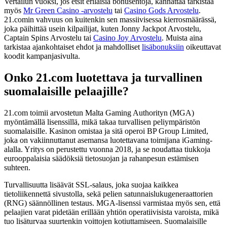
Vertailun vuoksi, jos etsit erilaisia bonusehtoja, kannattaa tarkistaa
myös
Mr Green Casino -arvostelu
tai
Casino Gods Arvostelu
.
21.comin vahvuus on kuitenkin sen massiivisessa kierrosmäärässä,
joka päihittää usein kilpailijat, kuten Jonny Jackpot Arvostelu,
Captain Spins Arvostelu tai
Casino Joy Arvostelu
. Muista aina
tarkistaa ajankohtaiset ehdot ja mahdolliset
lisäbonuksiin
oikeuttavat
koodit kampanjasivulta.
Onko 21.com luotettava ja turvallinen
suomalaisille pelaajille?
21.com toimii arvostetun Malta Gaming Authorityn (MGA)
myöntämällä lisenssillä, mikä takaa turvallisen peliympäristön
suomalaisille. Kasinon omistaa ja sitä operoi BP Group Limited,
joka on vakiinnuttanut asemansa luotettavana toimijana iGaming-
alalla. Yritys on perustettu vuonna 2018, ja se noudattaa tiukkoja
eurooppalaisia säädöksiä tietosuojan ja rahanpesun estämisen
suhteen.
Turvallisuutta lisäävät SSL-salaus, joka suojaa kaikkea
tietoliikennettä sivustolla, sekä pelien satunnaislukugeneraattorien
(RNG) säännöllinen testaus. MGA-lisenssi varmistaa myös sen, että
pelaajien varat pidetään erillään yhtiön operatiivisista varoista, mikä
tuo lisäturvaa suurtenkin voittojen kotiuttamiseen. Suomalaisille