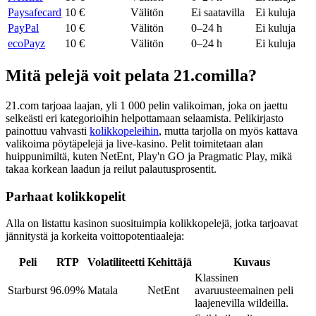
Paysafecard
10 €
Välitön
Ei saatavilla
Ei kuluja
PayPal
10 €
Välitön
0–24 h
Ei kuluja
ecoPayz
10 €
Välitön
0–24 h
Ei kuluja
Mitä pelejä voit pelata 21.comilla?
21.com tarjoaa laajan, yli 1 000 pelin valikoiman, joka on jaettu
selkeästi eri kategorioihin helpottamaan selaamista. Pelikirjasto
painottuu vahvasti
kolikkopeleihin
, mutta tarjolla on myös kattava
valikoima pöytäpelejä ja live-kasino. Pelit toimitetaan alan
huippunimiltä, kuten NetEnt, Play'n GO ja Pragmatic Play, mikä
takaa korkean laadun ja reilut palautusprosentit.
Parhaat kolikkopelit
Alla on listattu kasinon suosituimpia kolikkopelejä, jotka tarjoavat
jännitystä ja korkeita voittopotentiaaleja:
Peli
RTP
Volatiliteetti
Kehittäjä
Kuvaus
Klassinen
Starburst
96.09%
Matala
NetEnt
avaruusteemainen peli
laajenevilla wildeilla.