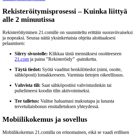
Rekisteröitymisprosessi – Kuinka liittyä
alle 2 minuutissa
Rekisteröityminen 21.comille on suunniteltu erittäin suoraviivaiseksi
ja nopeaksi. Seuraa näitä yksinkertaisia ohjeita aloittaaksesi
pelaamisen:
Siirry sivustolle:
Klikkaa tästä mennäksesi osoitteeseen
21.com
ja paina ”Rekisteröidy” -painiketta.
Täytä tiedot:
Syötä vaaditut henkilötiedot (nimi, osoite,
sähköposti) lomakkeeseen. Varmista tietojen oikeellisuus.
Vahvista tili:
Saat sähköpostiisi vahvistuslinkin tai
puhelimeesi koodin tilin aktivoimiseksi.
Tee talletus:
Valitse haluamasi maksutapa ja lunasta
tervetuliaisbonus ensitalletuksen yhteydessä.
Mobiilikokemus ja sovellus
Mobiilikokemus 21.comilla on erinomainen, eikä se vaadi erillisen