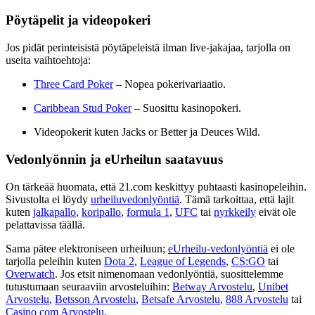
Pöytäpelit ja videopokeri
Jos pidät perinteisistä pöytäpeleistä ilman live-jakajaa, tarjolla on
useita vaihtoehtoja:
Three Card Poker
– Nopea pokerivariaatio.
Caribbean Stud Poker
– Suosittu kasinopokeri.
Videopokerit kuten Jacks or Better ja Deuces Wild.
Vedonlyönnin ja eUrheilun saatavuus
On tärkeää huomata, että 21.com keskittyy puhtaasti kasinopeleihin.
Sivustolta ei löydy
urheiluvedonlyöntiä
. Tämä tarkoittaa, että lajit
kuten
jalkapallo
,
koripallo
,
formula 1
,
UFC
tai
nyrkkeily
eivät ole
pelattavissa täällä.
Sama pätee elektroniseen urheiluun;
eUrheilu-vedonlyöntiä
ei ole
tarjolla peleihin kuten
Dota 2
,
League of Legends
,
CS:GO
tai
Overwatch
. Jos etsit nimenomaan vedonlyöntiä, suosittelemme
tutustumaan seuraaviin arvosteluihin:
Betway Arvostelu
,
Unibet
Arvostelu
,
Betsson Arvostelu
,
Betsafe Arvostelu
,
888 Arvostelu
tai
Casino com Arvostelu
.