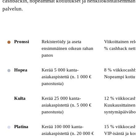
cashbackin, nopeammat kotiutukset ja henkilökohtaisemman
palvelun.
TASO
VAATIMUS
KESKEISET EDU
Pronssi
Rekisteröidy ja aseta
Viikoittainen rel
ensimmäinen oikean rahan
% cashback netto
panos
Hopea
Kerää 5 000 kanta-
8 % viikkocashba
asiakaspistettä (n. 1 000 €
Nopeampi kotiutus
panostusta)
Kulta
Kerää 25 000 kanta-
12 % viikkocashb
asiakaspistettä (n. 5 000 €
Kuukausittainen
panostusta)
syntymäpäiväbo
Platina
Kerää 100 000 kanta-
15 % viikkocash
asiakaspistettä (n. 20 000 €
VIP-isäntä ja kor