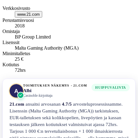
Verkkosivusto
www.21.com
Perustamisvuosi
2018
Omistaja
BP Group Limited
Lisenssit
Malta Gaming Authority (MGA)
Minimitalletus
25 €
Kotiutus
72hrs
TOIMITUKSEN NÄKEMYS · 21.COM
HUIPPUVALINTA
Albi
Casinoble-kirjoittaja
21.com
ansaitsi arvosanan
4.7/5
arvosteluprosessissamme.
Lisenssin (Malta Gaming Authority (MGA)) tarkistuksen,
EUR-talletuksen sekä kolikkopelien, livepöytien ja kassan
testauksen jälkeen kotiutukset valmistuivat ajassa 72hrs.
Tarjous 1 000 €:n tervetuliaisbonus + 1 000 ilmaiskierrosta