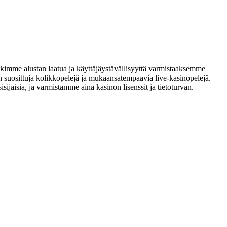
kimme alustan laatua ja käyttäjäystävällisyyttä varmistaaksemme
 suosittuja kolikkopelejä ja mukaansatempaavia live-kasinopelejä.
ijaisia, ja varmistamme aina kasinon lisenssit ja tietoturvan.