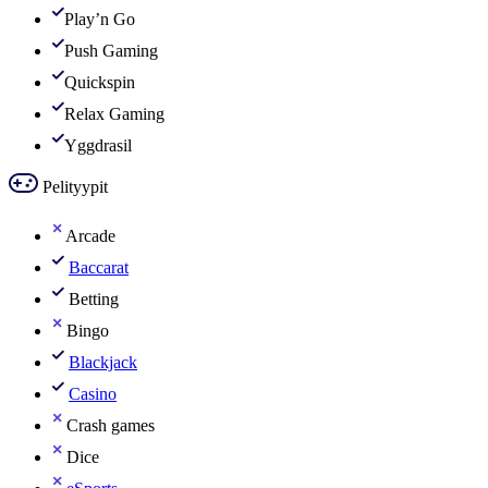
Play’n Go
Push Gaming
Quickspin
Relax Gaming
Yggdrasil
Pelityypit
Arcade
Baccarat
Betting
Bingo
Blackjack
Casino
Crash games
Dice