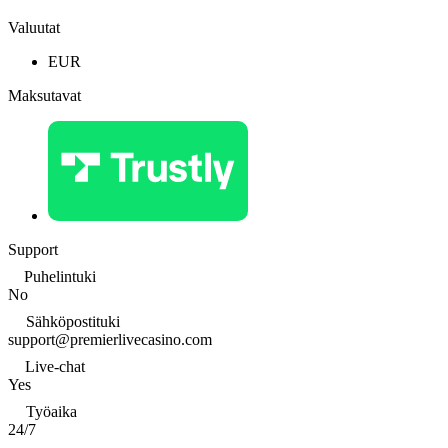
Valuutat
EUR
Maksutavat
Support
Puhelintuki
No
Sähköpostituki
support@premierlivecasino.com
Live-chat
Yes
Työaika
24/7