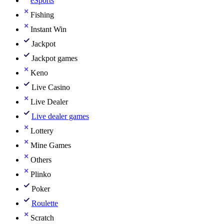
eSports
Fishing
Instant Win
Jackpot
Jackpot games
Keno
Live Casino
Live Dealer
Live dealer games
Lottery
Mine Games
Others
Plinko
Poker
Roulette
Scratch