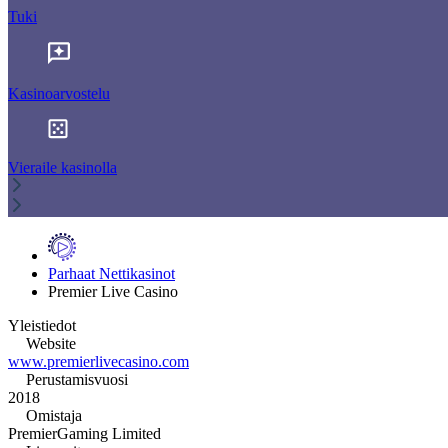
Tuki
Kasinoarvostelu
Vieraile kasinolla
Parhaat Nettikasinot
Premier Live Casino
Yleistiedot
Website
www.premierlivecasino.com
Perustamisvuosi
2018
Omistaja
PremierGaming Limited