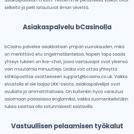
asiakaspalvelun chatin. Testiemme perusteella valikot ovat
selkeitä ja pelit latautuvat ilman viivettä.
Asiakaspalvelu bCasinolla
bCasino palvelee asiakkaitaan ympäri vuorokauden, mikä
on merkittävä etu ongelmatilanteissa. Nopein tapa saada
yhteys tukeen on live-chat, jossa vastausajat ovat yleensä
vain muutamia minuutteja. Lisäksi voit ottaa yhteyttä
sähköpostitse osoitteeseen support@bcasino.co.uk. Vaikka
sivustolla ei ole laajaa UKK-osiota, asiakaspalvelijat ovat
avuliaita ja ammattitaitoisia. On kuitenkin hyvä varautua
asioimaan pääasiassa englanniksi, vaikka suomenkielistäkin
tukea saattaa olla satunnaisesti saatavilla.
Vastuullisen pelaamisen työkalut