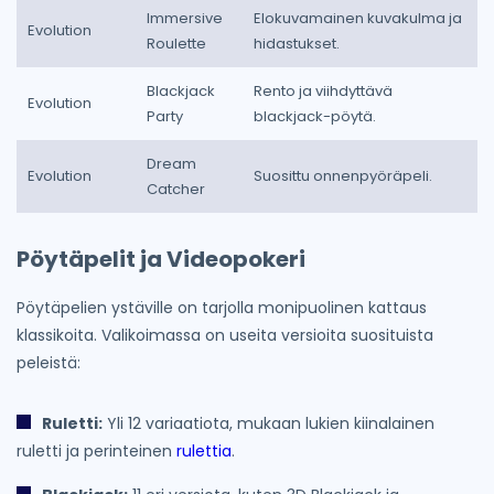
Immersive
Elokuvamainen kuvakulma ja
Evolution
Roulette
hidastukset.
Blackjack
Rento ja viihdyttävä
Evolution
Party
blackjack-pöytä.
Dream
Evolution
Suosittu onnenpyöräpeli.
Catcher
Pöytäpelit ja Videopokeri
Pöytäpelien ystäville on tarjolla monipuolinen kattaus
klassikoita. Valikoimassa on useita versioita suosituista
peleistä:
Ruletti:
Yli 12 variaatiota, mukaan lukien kiinalainen
ruletti ja perinteinen
rulettia
.