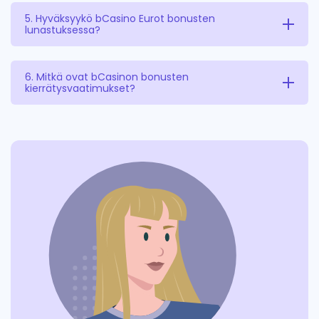
mukaan lukien houkuttelevan jopa 1 200 €
Lunasta bonus rekisteröitymällä bCasinolle ja
5. Hyväksyykö bCasino Eurot bonusten
tervetuliaisbonuksen.
lunastuksessa?
tekemällä kelvollinen minimitalletus. Bonus
hyvitetään yleensä automaattisesti tilillesi, joskus
Kyllä, bCasino hyväksyy Eurot ensisijaisena
6. Mitkä ovat bCasinon bonusten
bonuskoodia käyttäen.
kierrätysvaatimukset?
valuuttana kaikissa talletuksissa ja nostoissa. Voit siis
helposti lunastaa bonukset käyttämällä Euroja.
bCasinon bonuksiin liittyy aina kierrätysvaatimuksia,
jotka on täytettävä ennen voittojen nostamista.
Tarkista tarkat ehdot ja säännöt kunkin bonuksen
tiedoista.