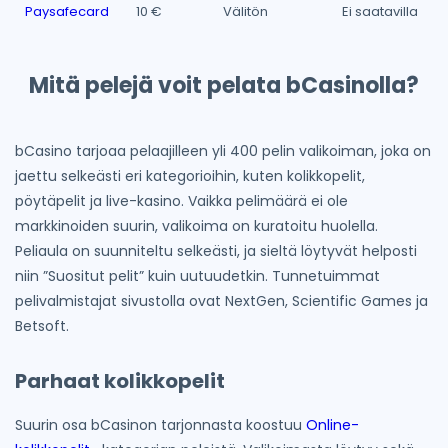
Paysafecard
10 €
Välitön
Ei saatavilla
Mitä pelejä voit pelata bCasinolla?
bCasino tarjoaa pelaajilleen yli 400 pelin valikoiman, joka on
jaettu selkeästi eri kategorioihin, kuten kolikkopelit,
pöytäpelit ja live-kasino. Vaikka pelimäärä ei ole
markkinoiden suurin, valikoima on kuratoitu huolella.
Peliaula on suunniteltu selkeästi, ja sieltä löytyvät helposti
niin ”Suositut pelit” kuin uutuudetkin. Tunnetuimmat
pelivalmistajat sivustolla ovat NextGen, Scientific Games ja
Betsoft.
Parhaat kolikkopelit
Suurin osa bCasinon tarjonnasta koostuu
Online-