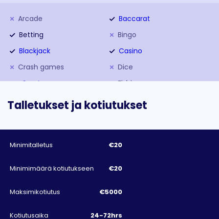
NetEnt
NextGen
Arcade
Baccarat
Play’n Go
Playson
Betting
Bingo
SG
Thunderkick
Blackjack
Casino
Wazdan
Crash games
Dice
eSports
Fishing
Instant Win
Jackpot
Talletukset ja kotiutukset
Jackpot games
Keno
Live Casino
Live Dealer
Minimitalletus
€20
Live dealer games
Lottery
Mine Games
Others
Minimimäärä kotiutukseen
€20
Plinko
Poker
Maksimikotiutus
€5000
Roulette
Scratch
Scratch Cards
Scratchcards
Kotiutusaika
24-72hrs