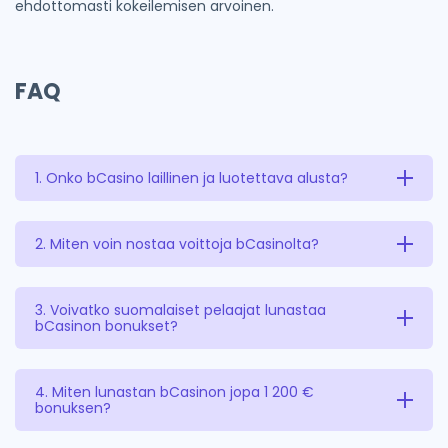
ehdottomasti kokeilemisen arvoinen.
FAQ
1. Onko bCasino laillinen ja luotettava alusta?
Kyllä, bCasino on lisensoitu ja säännelty pelialusta,
2. Miten voin nostaa voittoja bCasinolta?
joka tarjoaa turvallisen ja reilun peliympäristön
suomalaisille pelaajille. Se noudattaa tiukkoja
Voit nostaa voitot bCasinolta useilla maksutavoilla,
3. Voivatko suomalaiset pelaajat lunastaa
bCasinon bonukset?
sääntöjä.
kuten pankkisiirroilla, e-lompakoilla ja korteilla.
Varmista, että olet täyttänyt kaikki bonusten
Kyllä, suomalaiset pelaajat ovat täysin oikeutettuja
4. Miten lunastan bCasinon jopa 1 200 €
kierrätysvaatimukset ennen nostopyyntöä.
bonuksen?
lunastamaan kaikki bCasinon tarjoamat bonukset,