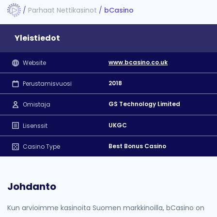
ino
Vegas
Parhaat Nettikasinot
bCasino
GG.bet
Yleistiedot
d
www.bcasino.co.uk
Website
o
2018
Perustamisvuosi
GS Technology Limited
Omistaja
UKGC
Lisenssit
Best Bonus Casino
Casino Type
Johdanto
Kun arvioimme kasinoita Suomen markkinoilla, bCasino on