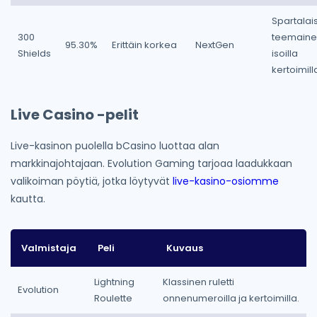
Spartalai
300
teemainen
95.30%
Erittäin korkea
NextGen
Shields
isoilla
kertoimill
Live Casino -pelit
Live-kasinon puolella bCasino luottaa alan
markkinajohtajaan. Evolution Gaming tarjoaa laadukkaan
valikoiman pöytiä, jotka löytyvät
live-kasino-osiomme
kautta.
Valmistaja
Peli
Kuvaus
Lightning
Klassinen ruletti
Evolution
Roulette
onnenumeroilla ja kertoimilla.