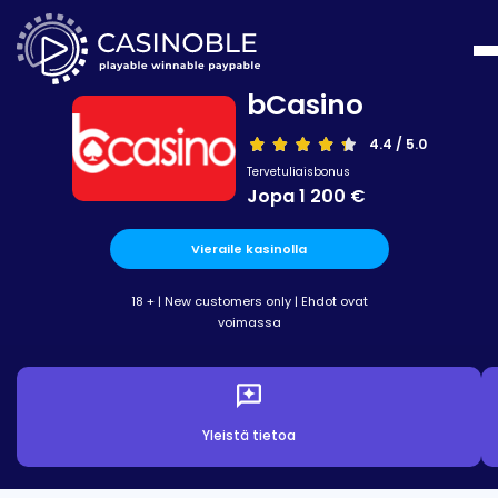
bCasino
4.4 / 5.0
tiarvostelut
Tervetuliaisbonus
Jopa 1 200 €
d
Vieraile kasinolla
skasinot
Kasinot
18 + | New customers only |
Ehdot ovat
Ole tietoinen
ilman
voimassa
ouse
talletusta
Vastuullinen
useke
Pelaaminen
Jackpot
ntö
City
Yleistä tietoa
Casino
ns
Vulkan