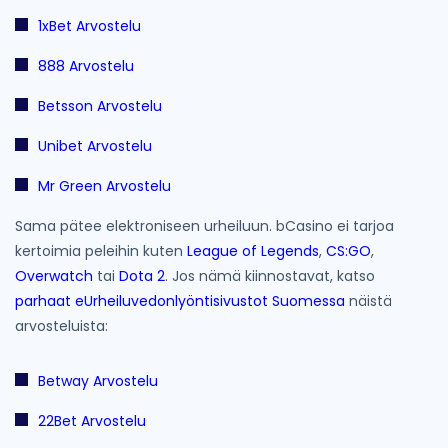
1xBet Arvostelu
888 Arvostelu
Betsson Arvostelu
Unibet Arvostelu
Mr Green Arvostelu
Sama pätee elektroniseen urheiluun. bCasino ei tarjoa
kertoimia peleihin kuten
League of Legends
,
CS:GO
,
Overwatch
tai
Dota 2
. Jos nämä kiinnostavat, katso
parhaat eUrheiluvedonlyöntisivustot Suomessa
näistä
arvosteluista:
Betway Arvostelu
22Bet Arvostelu