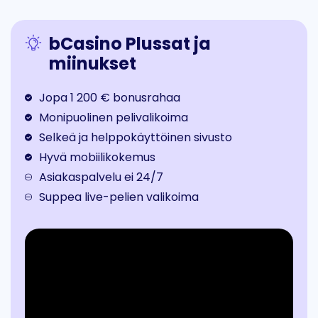
bCasino Plussat ja
miinukset
Jopa 1 200 € bonusrahaa
Monipuolinen pelivalikoima
Selkeä ja helppokäyttöinen sivusto
Hyvä mobiilikokemus
Asiakaspalvelu ei 24/7
Suppea live-pelien valikoima