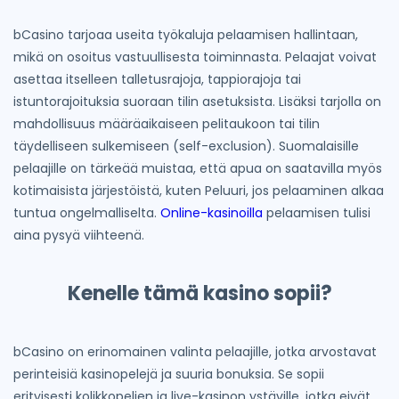
bCasino tarjoaa useita työkaluja pelaamisen hallintaan,
mikä on osoitus vastuullisesta toiminnasta. Pelaajat voivat
asettaa itselleen talletusrajoja, tappiorajoja tai
istuntorajoituksia suoraan tilin asetuksista. Lisäksi tarjolla on
mahdollisuus määräaikaiseen pelitaukoon tai tilin
täydelliseen sulkemiseen (self-exclusion). Suomalaisille
pelaajille on tärkeää muistaa, että apua on saatavilla myös
kotimaisista järjestöistä, kuten Peluuri, jos pelaaminen alkaa
tuntua ongelmalliselta.
Online-kasinoilla
pelaamisen tulisi
aina pysyä viihteenä.
Kenelle tämä kasino sopii?
bCasino on erinomainen valinta pelaajille, jotka arvostavat
perinteisiä kasinopelejä ja suuria bonuksia. Se sopii
erityisesti kolikkopelien ja live-kasinon ystäville, jotka eivät