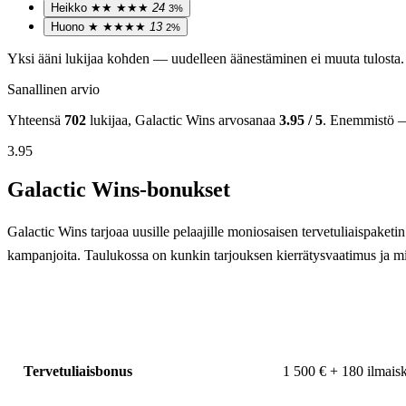
Heikko
★★
★★★
24
3%
Huono
★
★★★★
13
2%
Yksi ääni lukijaa kohden — uudelleen äänestäminen ei muuta tulosta.
Sanallinen arvio
Yhteensä
702
lukijaa, Galactic Wins arvosanaa
3.95 / 5
. Enemmistö
3.95
Galactic Wins-bonukset
Galactic Wins tarjoaa uusille pelaajille moniosaisen tervetuliaispaketin
kampanjoita. Taulukossa on kunkin tarjouksen kierrätysvaatimus ja mi
TARJOUS
TIEDOT
Tervetuliaisbonus
1 500 € + 180 ilmaisk