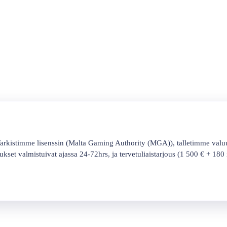
Tarkistimme lisenssin (Malta Gaming Authority (MGA)), talletimme valuu
set valmistuivat ajassa 24-72hrs, ja tervetuliaistarjous (1 500 € + 180 i