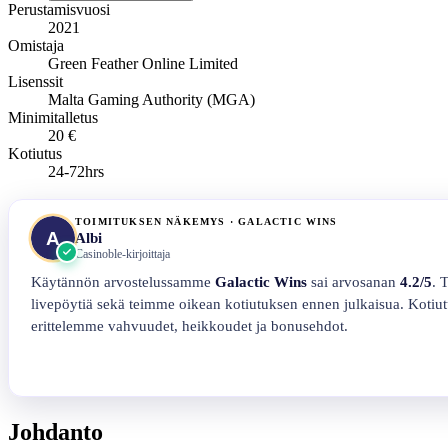
Perustamisvuosi
2021
Omistaja
Green Feather Online Limited
Lisenssit
Malta Gaming Authority (MGA)
Minimitalletus
20 €
Kotiutus
24-72hrs
TOIMITUKSEN NÄKEMYS · GALACTIC WINS
Albi
Casinoble-kirjoittaja
Käytännön arvostelussamme
Galactic Wins
sai arvosanan
4.2/5
. 
livepöytiä sekä teimme oikean kotiutuksen ennen julkaisua. Kotiutuk
erittelemme vahvuudet, heikkoudet ja bonusehdot.
Siirry kasinolle Galactic Wins
→
Johdanto