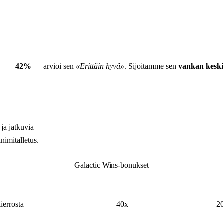
 — —
42%
— arvioi sen
«Erittäin hyvä»
. Sijoitamme sen
vankan keski
 ja jatkuvia
nimitalletus.
Galactic Wins-bonukset
KIERRÄTYS
M
ierrosta
40x
20