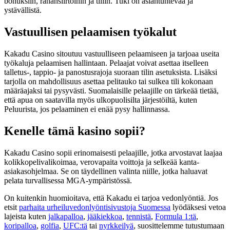
bonuksiin, rahansiirtoihin ja tiliin. Tuki on asiantuntevaa ja
ystävällistä.
Vastuullisen pelaamisen työkalut
Kakadu Casino sitoutuu vastuulliseen pelaamiseen ja tarjoaa useita
työkaluja pelaamisen hallintaan. Pelaajat voivat asettaa itselleen
talletus-, tappio- ja panostusrajoja suoraan tilin asetuksista. Lisäksi
tarjolla on mahdollisuus asettaa pelitauko tai sulkea tili kokonaan
määräajaksi tai pysyvästi. Suomalaisille pelaajille on tärkeää tietää,
että apua on saatavilla myös ulkopuolisilta järjestöiltä, kuten
Peluurista, jos pelaaminen ei enää pysy hallinnassa.
Kenelle tämä kasino sopii?
Kakadu Casino sopii erinomaisesti pelaajille, jotka arvostavat laajaa
kolikkopelivalikoimaa, verovapaita voittoja ja selkeää kanta-
asiakasohjelmaa. Se on täydellinen valinta niille, jotka haluavat
pelata turvallisessa MGA-ympäristössä.
On kuitenkin huomioitava, että Kakadu ei tarjoa vedonlyöntiä. Jos
etsit
parhaita urheiluvedonlyöntisivustoja Suomessa
lyödäksesi vetoa
lajeista kuten
jalkapalloa
,
jääkiekkoa
,
tennistä
,
Formula 1:tä
,
koripalloa
,
golfia
,
UFC:tä
tai
nyrkkeilyä
, suosittelemme tutustumaan