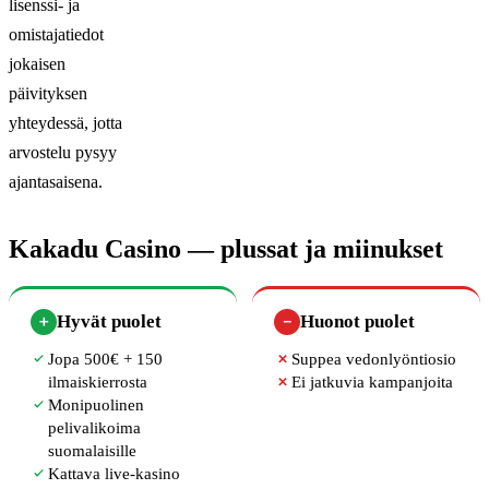
lisenssi- ja
omistajatiedot
jokaisen
päivityksen
yhteydessä, jotta
arvostelu pysyy
ajantasaisena.
Kakadu Casino — plussat ja miinukset
Hyvät puolet
Huonot puolet
＋
－
Jopa 500€ + 150
Suppea vedonlyöntiosio
ilmaiskierrosta
Ei jatkuvia kampanjoita
Monipuolinen
pelivalikoima
suomalaisille
Kattava live-kasino