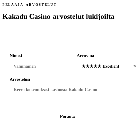
PELAAJA-ARVOSTELUT
Kakadu Casino-arvostelut lukijoilta
Lähetä arvostelu
Nimesi
Arvosana
Arvostelusi
Julkaise arvostelu
Peruuta