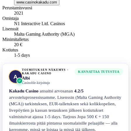
www.casinokakadu.com
Perustamisvuosi
2021
Omistaja
N1 Interactive Ltd. Casinos
Lisenssit
Malta Gaming Authority (MGA)
Minimitalletus
20 €
Kotiutus
1-5 days
TOIMITUKSEN NÄKEMYS ·
KANNATTAA TUTUSTUA
KAKADU CASINO
Albi
Casinoble-kirjoittaja
Kakadu Casino
ansaitsi arvosanan
4.2/5
arvosteluprosessissamme. Lisenssin (Malta Gaming Authority
(MGA)) tarkistuksen, EUR-talletuksen sekä kolikkopelien,
livepöytien ja kassan testauksen jälkeen kotiutukset
valmistuivat ajassa 1-5 days. Tarjous Jopa 500 € + 150
ilmaiskierrosta pitää pintansa suomalaisille pelaajille — alla
kerromme, missä se loistaa ja missä jää jälkeen.