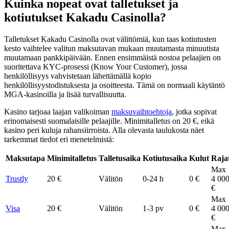
Kuinka nopeat ovat talletukset ja
kotiutukset Kakadu Casinolla?
Talletukset Kakadu Casinolla ovat välittömiä, kun taas kotiutusten
kesto vaihtelee valitun maksutavan mukaan muutamasta minuutista
muutamaan pankkipäivään. Ennen ensimmäistä nostoa pelaajien on
suoritettava KYC-prosessi (Know Your Customer), jossa
henkilöllisyys vahvistetaan lähettämällä kopio
henkilöllisyystodistuksesta ja osoitteesta. Tämä on normaali käytäntö
MGA-kasinoilla ja lisää turvallisuutta.
Kasino tarjoaa laajan valikoiman
maksuvaihtoehtoja
, jotka sopivat
erinomaisesti suomalaisille pelaajille. Minimitalletus on 20 €, eikä
kasino peri kuluja rahansiirroista. Alla olevasta taulukosta näet
tarkemmat tiedot eri menetelmistä:
Maksutapa
Minimitalletus
Talletusaika
Kotiutusaika
Kulut
Raja
Max
Trustly
20 €
Välitön
0-24 h
0 €
4 00
€
Max
Visa
20 €
Välitön
1-3 pv
0 €
4 00
€
Max