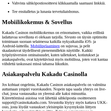
Vahvista sähköpostiosoitteesi klikkaamalla saamaasi linkkiä.
Tee ensitalletus ja lunasta tervetuliaisbonus.
Mobiilikokemus & Sovellus
Kakadu Casinon mobiilikokemus on erinomainen, vaikka erillistä
ladattavaa sovellusta ei olekaan tarjolla. Sivusto on täysin optimoitu
toimimaan suoraan selaimessa kaikilla nykyaikaisilla iOS- ja
Android-laitteilla.
Mobiilipelaaminen
on sujuvaa, ja pelit
skaalautuvat täydellisesti pienemmillekin näytöille. Kaikki
työpöytäversion ominaisuudet, kuten talletukset, kotiutukset ja
asiakaspalvelu, ovat käytettävissä myös mobiilissa, joten voit kantaa
viihdettä taskussasi missä tahansa liikutkin.
Asiakaspalvelu Kakadu Casinolla
Jos kohtaat ongelmia, Kakadu Casinon asiakaspalvelu on valmiina
auttamaan ympäri vuorokauden. Nopein tapa saada yhteys on live-
chat, jossa vastausaika on yleensä alle kaksi minuuttia.
Kiireettömissä asioissa voit lähettää sähköpostia osoitteeseen
support@casinokakadu.com. Sivustolta löytyy myös kattava UKK-
osio, josta löydät vastaukset yleisimpiin kysymyksiin liittyen