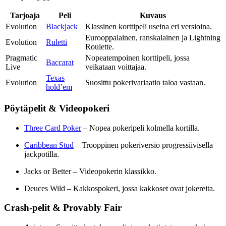
Tarjoaja
Peli
Kuvaus
Evolution
Blackjack
Klassinen korttipeli useina eri versioina.
Eurooppalainen, ranskalainen ja Lightning
Evolution
Ruletti
Roulette.
Pragmatic
Nopeatempoinen korttipeli, jossa
Baccarat
Live
veikataan voittajaa.
Texas
Evolution
Suosittu pokerivariaatio taloa vastaan.
hold’em
Pöytäpelit & Videopokeri
Three Card Poker
– Nopea pokeripeli kolmella kortilla.
Caribbean Stud
– Trooppinen pokeriversio progressiivisella
jackpotilla.
Jacks or Better – Videopokerin klassikko.
Deuces Wild – Kakkospokeri, jossa kakkoset ovat jokereita.
Crash-pelit & Provably Fair