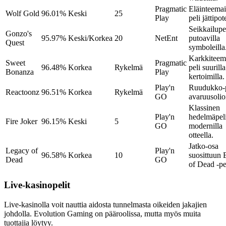
Pragmatic
Eläinteema
Wolf Gold
96.01%
Keski
25
Play
peli jättipote
Seikkailupe
Gonzo's
95.97%
Keski/Korkea
20
NetEnt
putoavilla
Quest
symboleilla
Karkkiteem
Sweet
Pragmatic
96.48%
Korkea
Rykelmä
peli suurilla
Bonanza
Play
kertoimilla.
Play'n
Ruudukko-p
Reactoonz
96.51%
Korkea
Rykelmä
GO
avaruusolioi
Klassinen
Play'n
hedelmäpel
Fire Joker
96.15%
Keski
5
GO
modernilla
otteella.
Jatko-osa
Legacy of
Play'n
96.58%
Korkea
10
suosittuun
Dead
GO
of Dead -pe
Live-kasinopelit
Live-kasinolla voit nauttia aidosta tunnelmasta oikeiden jakajien
johdolla. Evolution Gaming on pääroolissa, mutta myös muita
tuottajia löytyy.