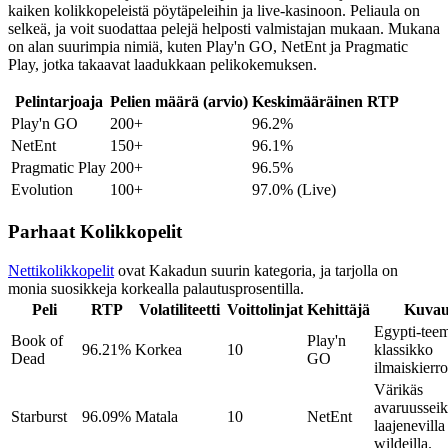
kaiken kolikkopeleistä pöytäpeleihin ja live-kasinoon. Peliaula on
selkeä, ja voit suodattaa pelejä helposti valmistajan mukaan. Mukana
on alan suurimpia nimiä, kuten Play'n GO, NetEnt ja Pragmatic
Play, jotka takaavat laadukkaan pelikokemuksen.
Pelintarjoaja
Pelien määrä (arvio)
Keskimääräinen RTP
Play'n GO
200+
96.2%
NetEnt
150+
96.1%
Pragmatic Play
200+
96.5%
Evolution
100+
97.0% (Live)
Parhaat Kolikkopelit
Nettikolikkopelit
ovat Kakadun suurin kategoria, ja tarjolla on
monia suosikkeja korkealla palautusprosentilla.
Peli
RTP
Volatiliteetti
Voittolinjat
Kehittäjä
Kuvau
Egypti-tee
Book of
Play'n
96.21%
Korkea
10
klassikko
Dead
GO
ilmaiskierro
Värikäs
avaruusseik
Starburst
96.09%
Matala
10
NetEnt
laajenevilla
wildeilla.