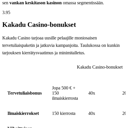
sen
vankan keskitason kasinon
omassa segmentissään.
3.95
Kakadu Casino-bonukset
Kakadu Casino tarjoaa uusille pelaajille moniosaisen
tervetuliaispaketin ja jatkuvia kampanjoita. Taulukossa on kunkin
tarjouksen kierrätysvaatimus ja minimitalletus.
Kakadu Casino-bonukset
TARJOUS
TIEDOT
KIERRÄTYS
MI
Jopa 500 € +
Tervetuliaisbonus
150
40x
20
ilmaiskierrosta
Ilmaiskierrokset
150 kierrosta
40x
20