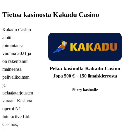
Tietoa kasinosta Kakadu Casino
Kakadu Casino
aloitti
toimintansa
vuonna 2021 ja
on rakentanut
Pelaa kasinolla Kakadu Casino
maineensa
Jopa 500 € + 150 ilmaiskierrosta
pelivalikoiman
ja
Siirry kasinolle
pelaajatarjousten
varaan. Kasinoa
operoi N1
Interactive Ltd.
Casinos,