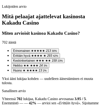
Lukijoiden arvio
Mitä pelaajat ajattelevat kasinosta
Kakadu Casino
Miten arvioisit kasinoa Kakadu Casino?
702 ääntä
Erinomainen
★★★★★
213
30%
Erittäin hyvä
★★★★
★
293
42%
Keskinkertainen
★★★
★★
159
23%
Heikko
★★
★★★
24
3%
Huono
★
★★★★
13
2%
Yksi ääni lukijaa kohden — uudelleen äänestäminen ei muuta
tulosta.
Sanallinen arvio
Yhteensä
702
lukijaa, Kakadu Casino arvosanaa
3.95 / 5
.
Enemmistö — —
42%
— arvioi sen
«Erittäin hyvä»
. Sijoitamme