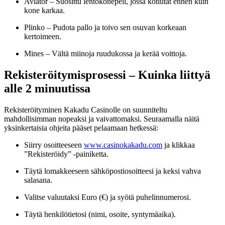
Aviator – Suosittu lentokonepeli, jossa kotiutat ennen kuin
kone karkaa.
Plinko – Pudota pallo ja toivo sen osuvan korkeaan
kertoimeen.
Mines – Vältä miinoja ruudukossa ja kerää voittoja.
Rekisteröitymisprosessi – Kuinka liittyä
alle 2 minuutissa
Rekisteröityminen Kakadu Casinolle on suunniteltu
mahdollisimman nopeaksi ja vaivattomaksi. Seuraamalla näitä
yksinkertaisia ohjeita pääset pelaamaan hetkessä:
Siirry osoitteeseen
www.casinokakadu.com
ja klikkaa
”Rekisteröidy” -painiketta.
Täytä lomakkeeseen sähköpostiosoitteesi ja keksi vahva
salasana.
Valitse valuutaksi Euro (€) ja syötä puhelinnumerosi.
Täytä henkilötietosi (nimi, osoite, syntymäaika).