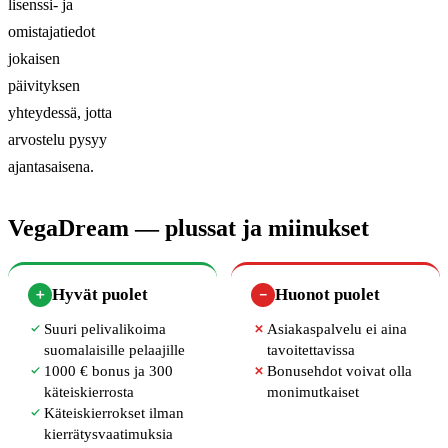
lisenssi- ja
omistajatiedot
jokaisen
päivityksen
yhteydessä, jotta
arvostelu pysyy
ajantasaisena.
VegaDream — plussat ja miinukset
Hyvät puolet
Huonot puolet
＋
－
Suuri pelivalikoima
Asiakaspalvelu ei aina
suomalaisille pelaajille
tavoitettavissa
1000 € bonus ja 300
Bonusehdot voivat olla
käteiskierrosta
monimutkaiset
Käteiskierrokset ilman
kierrätysvaatimuksia