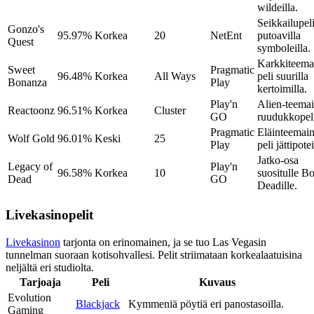
wildeilla.
Seikkailupel
Gonzo's
95.97%
Korkea
20
NetEnt
putoavilla
Quest
symboleilla.
Karkkiteema
Sweet
Pragmatic
96.48%
Korkea
All Ways
peli suurilla
Bonanza
Play
kertoimilla.
Play'n
Alien-teema
Reactoonz
96.51%
Korkea
Cluster
GO
ruudukkopel
Pragmatic
Eläinteemai
Wolf Gold
96.01%
Keski
25
Play
peli jättipotei
Jatko-osa
Legacy of
Play'n
96.58%
Korkea
10
suositulle B
Dead
GO
Deadille.
Livekasinopelit
Livekasinon
tarjonta on erinomainen, ja se tuo Las Vegasin
tunnelman suoraan kotisohvallesi. Pelit striimataan korkealaatuisina
neljältä eri studiolta.
Tarjoaja
Peli
Kuvaus
Evolution
Blackjack
Kymmeniä pöytiä eri panostasoilla.
Gaming