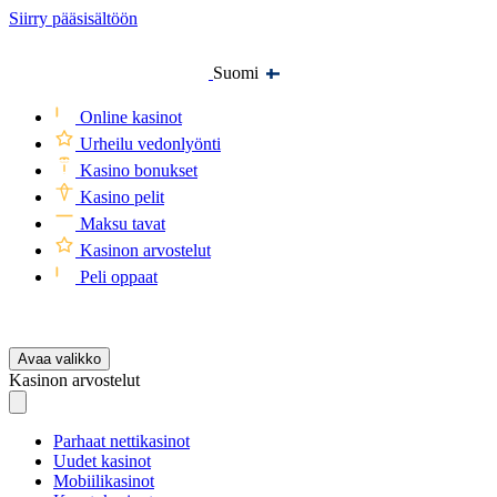
Siirry pääsisältöön
Suomi
Online kasinot
Urheilu vedonlyönti
Kasino bonukset
Kasino pelit
Maksu tavat
Kasinon arvostelut
Peli oppaat
Haku
Avaa valikko
Kasinon arvostelut
Parhaat nettikasinot
Uudet kasinot
Mobiilikasinot