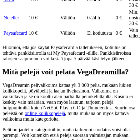
30 €
Min.
Neteller
10 €
Välitön
0-24 h
0 €
nosto
30 €
Vain
Paysafecard
10 €
Välitön
Ei kotiutusta
0 €
tallet
Huomioi, että jos käytät Paysafecardia talletukseen, kotiutus on
tehtävä pankkisiirrolla tai My Paysafecard -tilille. Pankkisiirroissa
rahojen saapuminen voi kestää jopa 5 päivää käsittelyn jälkeen.
Mitä pelejä voit pelata VegaDreamilla?
VegaDreamin pelivalikoima kattaa yli 3 000 peliä, mukaan lukien
kolikkopelit, pöytäpelit ja laajan livekasinon. Valikoima on
vaikuttava ja se on koottu alan parhailta pelinkehittäjiltä. Kasino ei
keskity vain määrään, vaan myös laatuun, tarjoten pelejä
huippunimiltä kuten NetEnt, Play'n GO ja Thunderkick. Suurin osa
peleistä on
online-kolikkopelejä
, mutta mukana on myös kattava
valikoima muita kategorioita.
Pelit on jaoteltu kategorioihin, mutta tarkempi suodatus voisi olla
parempi. Voit kuitenkin etsiä pelejä suoraan valmistajan mukaan.