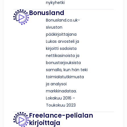
nykyhetki
Bonusland
Bonusland.co.uk-
sivuston
pääkirjoittajana
Lukas arvosteli ja
kirjoitti sadoista
nettikasinoista ja
bonustarjouksista
samalla, kun hän teki
toimialatutkimusta
ja analysoi
markkinadataa.
Lokakuu 2016 –
Toukokuu 2023
Freelance-pelialan
kirjoittaja