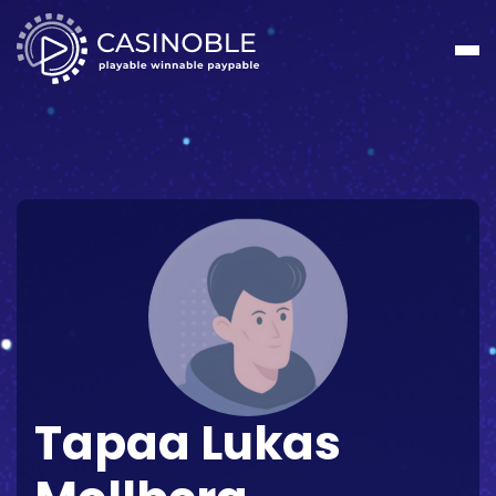
tiarvostelut
d
skasinot
Kasinot
Ole tietoinen
ilman
ouse
talletusta
Vastuullinen
useke
Pelaaminen
Jackpot
ntö
City
Tapaa Lukas
Casino
ns
Vulkan