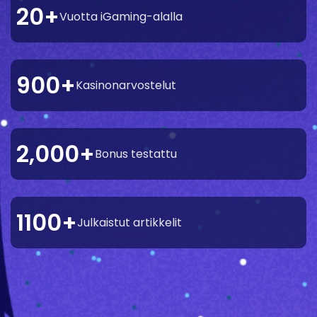
20+
Vuotta iGaming-alalla
900+
Kasinonarvostelut
2,000+
Bonus testattu
1100+
Julkaistut artikkelit