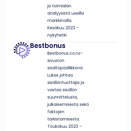
ja toimialan
analyysistä useilla
markkinoilla.
Kesäkuu 2023 –
nykyhetki
Bestbonus
Bestbonus.co.nz-
sivuston
sisältöpäällikkönä
Lukas johtaa
sisällöntuottajia ja
vastaa sisällön
suunnittelusta,
julkaisemisesta sekä
faktojen
tarkistamisesta.
Toukokuu 2023 –