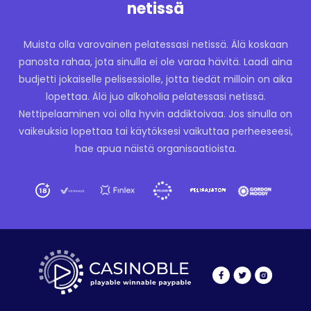
netissä
Muista olla varovainen pelatessasi netissä. Älä koskaan
panosta rahaa, jota sinulla ei ole varaa hävitä. Laadi aina
budjetti jokaiselle pelisessiolle, jotta tiedät milloin on aika
lopettaa. Älä juo alkoholia pelatessasi netissä.
Nettipelaaminen voi olla hyvin addiktoivaa. Jos sinulla on
vaikeuksia lopettaa tai käytöksesi vaikuttaa perheeseesi,
hae apua näistä organisaatioista.