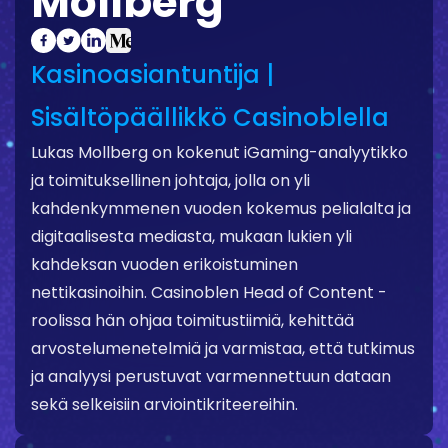
Mollberg
ino
Vegas
GG.bet
Kasinoasiantuntija |
d
Sisältöpäällikkö Casinoblella
o
Lukas Mollberg on kokenut iGaming-analyytikko
ja toimituksellinen johtaja, jolla on yli
kahdenkymmenen vuoden kokemus pelialalta ja
digitaalisesta mediasta, mukaan lukien yli
kahdeksan vuoden erikoistuminen
nettikasinoihin. Casinoblen Head of Content -
roolissa hän ohjaa toimitustiimiä, kehittää
arvostelumenetelmiä ja varmistaa, että tutkimus
ja analyysi perustuvat varmennettuun dataan
sekä selkeisiin arviointikriteereihin.