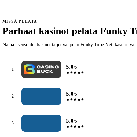
Parhaat kasinot
Missä pelata Funky Timea o…
Miten Funky
MISSÄ PELATA
Parhaat kasinot pelata Funky T
Nämä lisensoidut kasinot tarjoavat pelin Funky Time Nettikasinot vahvoil
5.0
/5
1
★★★★★
5.0
/5
2
★★★★★
5.0
/5
3
★★★★★