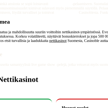
nkä ansiosta se sopii loistavasti
mobiilikasinot
-pelaamiseen. Suomalaise
i bonusominaisuudet toimivat sulavasti myös pienemmällä näytöllä. Pela
miseen, löydät turvalliset ja toimivat
mobiilikasinot
Casinoblesta. Funky
imea
laatua ja mahdollisuutta suuriin voittoihin nettikasinot-ympäristössä. Evo
tuksessa. Korkea volatiliteetti, näyttävät bonuskierrokset ja jopa 500 0
Jos etsit turvallisia ja laadukkaita
nettikasinot
Suomesta, Casinoble autta
e
n useita samantyylisiä live game show -pelejä, jotka vetoavat myös suoma
Nettikasinot
Huonot puolet