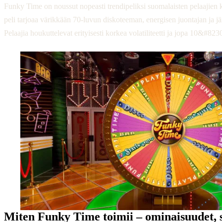
Funky Time on noussut nopeasti trendipeliksi suomalaisten pelaajien k
peli tarjoaa värikkään 70-luvun diskoteeman, energisen juontajan ja j
Pelaajia houkuttelevat erityisesti korkea volatiliteetti ja jopa 10&#823
Miten Funky Time toimii – ominaisuudet, s