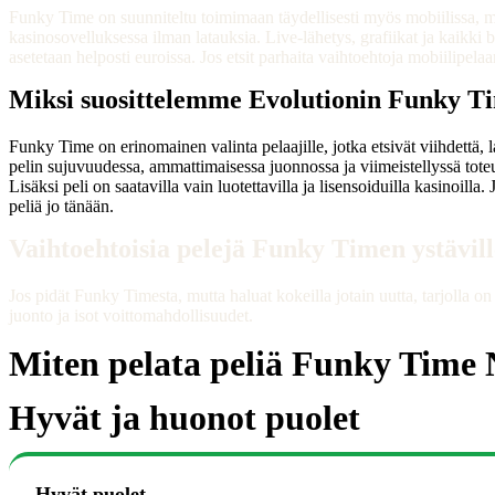
Funky Time on suunniteltu toimimaan täydellisesti myös mobiilissa, mi
kasinosovelluksessa ilman latauksia. Live-lähetys, grafiikat ja kaikk
asetetaan helposti euroissa. Jos etsit parhaita vaihtoehtoja mobiilipelaa
Miksi suosittelemme Evolutionin Funky T
Funky Time on erinomainen valinta pelaajille, jotka etsivät viihdettä, 
pelin sujuvuudessa, ammattimaisessa juonnossa ja viimeistellyssä toteu
Lisäksi peli on saatavilla vain luotettavilla ja lisensoiduilla kasinoilla. 
peliä jo tänään.
Vaihtoehtoisia pelejä Funky Timen ystävill
Jos pidät Funky Timesta, mutta haluat kokeilla jotain uutta, tarjolla o
juonto ja isot voittomahdollisuudet.
Miten pelata peliä Funky Time 
Hyvät ja huonot puolet
Hyvät puolet