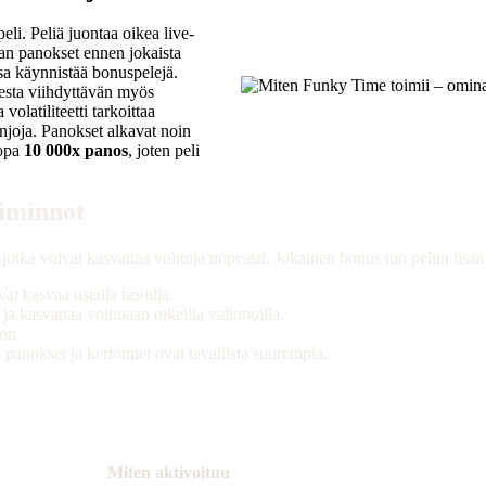
peli. Peliä juontaa oikea live-
aan panokset ennen jokaista
 osa käynnistää bonuspelejä.
sesta viihdyttävän myös
 volatiliteetti tarkoittaa
linjoja. Panokset alkavat noin
jopa
10 000x panos
, joten peli
oiminnot
otka voivat kasvattaa voittoja nopeasti. Jokainen bonus tuo peliin lisää 
at kasvaa useilla tasoilla.
ja kasvattaa voittoaan oikeilla valinnoilla.
ton.
a panokset ja kertoimet ovat tavallista suurempia.
Miten aktivoituu