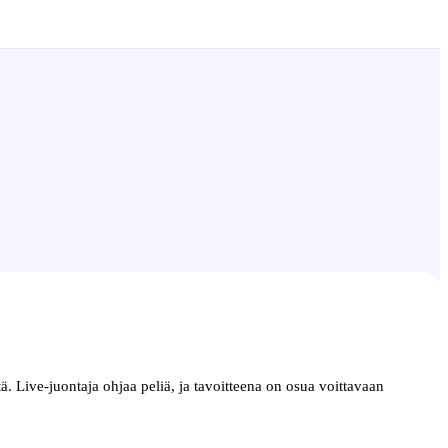
 Live-juontaja ohjaa peliä, ja tavoitteena on osua voittavaan