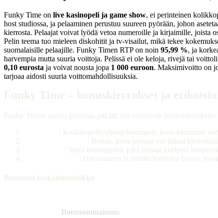
Funky Time on
live kasinopeli ja game show
, ei perinteinen kolikko
host studiossa, ja pelaaminen perustuu suureen pyörään, johon asetet
kierrosta. Pelaajat voivat lyödä vetoa numeroille ja kirjaimille, joista
Pelin teema tuo mieleen diskohitit ja tv-visailut, mikä tekee kokemuk
suomalaisille pelaajille. Funky Timen RTP on noin
95,99 %
, ja korkea
harvempia mutta suuria voittoja. Pelissä ei ole keloja, rivejä tai voitto
0,10 eurosta
ja voivat nousta jopa
1 000 euroon
. Maksimivoitto on 
tarjoaa aidosti suuria voittomahdollisuuksia.
Funky Time – bonuskierrokset ja erikoist
Funky Timen suosio perustuu pitkälti sen näyttäviin bonuskierroksiin, j
Bar Bonus
: Kolikkopelityylinen bonuspeli, jossa kertoimet voiv
Stayin’ Alive Bonus
: Bonus, jossa pelaaja voi jatkaa kierroksia 
Disco Bonus
: Suuri bonuspyörä, joka tarjoaa korkean kertavoi
VIP Disco Bonus
: Harvinainen ja erittäin tuottoisa bonus, joss
Bonusten laukaisutaulukko
Bonusominaisuus