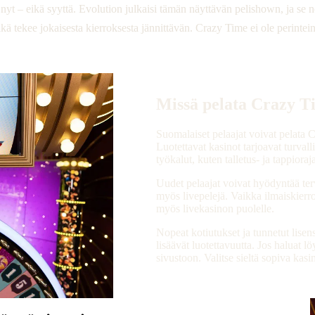
t – eikä syyttä. Evolution julkaisi tämän näyttävän pelishown, ja se no
ä tekee jokaisesta kierroksesta jännittävän. Crazy Time ei ole perintei
Missä pelata Crazy Ti
Suomalaiset pelaajat voivat pelata Cr
Luotettavat kasinot tarjoavat turval
työkalut, kuten talletus- ja tappioraja
Uudet pelaajat voivat hyödyntää ter
myös livepelejä. Vaikka ilmaiskierro
myös livekasinon puolelle.
Nopeat kotiutukset ja tunnetut lisen
lisäävät luotettavuutta. Jos haluat lö
sivustoon. Valitse sieltä sopiva kasi