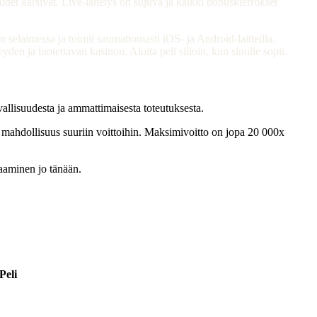
suudet kärsivät. Live-lähetys on sujuva ja kaikki bonuskierrokset
selaimessa ja toimii saumattomasti iOS- ja Android-laitteilla.
den ja luotettavan kasinon. Aloita peli silloin, kun sinulle sopii.
vallisuudesta ja ammattimaisesta toteutuksesta.
on mahdollisuus suuriin voittoihin. Maksimivoitto on jopa 20 000x
laaminen jo tänään.
Peli