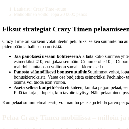
Laukaisu: Crazy Time -ruutu
Mahdollinen voitto: Jopa 20 000x panos
Fiksut strategiat Crazy Timen pelaamisee
Crazy Time on korkean volatiliteetin peli. Siksi selkeä suunnitelma a
pidempään ja hallitsemaan riskiä.
Jaa panoksesi useaan kohteeseen
Älä laita koko summaa yhte
esimerkiksi €10, voit jakaa sen näin: €5 numerolle 10 ja €5 bon
mahdollisuutta osua voittoon samalla kierroksella.
Panosta säännöllisesti bonusruutuihin
Suurimmat voitot, jopa
bonuskierroksista. Varaa osa budjetista esimerkiksi Pachinko- t
osuma voi tuoda ison voiton.
Aseta selkeä budjetti
Päätä etukäteen, kuinka paljon pelaat, esi
Pidä taukoja ja lopeta, kun tavoite täyttyy. Näin pelaaminen py
Kun pelaat suunnitelmallisesti, voit nauttia pelistä ja tehdä parempia p
Pelaa Crazy Timea mobiilissa – milloin ja 