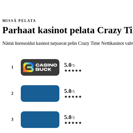
Parhaat kasinot
Missä pelata Crazy Timea o…
Näin Crazy T
MISSÄ PELATA
Parhaat kasinot pelata Crazy T
Nämä lisensoidut kasinot tarjoavat pelin Crazy Time Nettikasinot vahvoil
5.0
/5
1
★★★★★
5.0
/5
2
★★★★★
5.0
/5
3
★★★★★