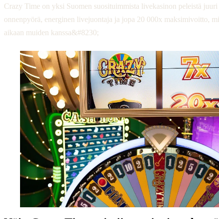
Crazy Time on yksi Suomen suosituimmista livekasinon peleistä juuri ny
onnenpyörä, energinen livejuontaja ja jopa 20 000x maksimivoitto, mik
aikaan muiden kanssa&#8230;