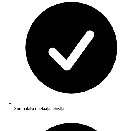
Suomalaiset pelaajat etusijalla