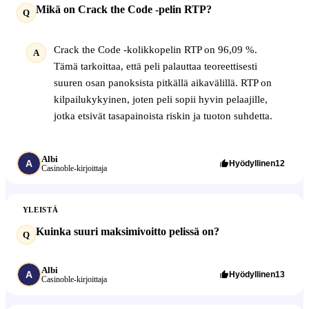
Mikä on Crack the Code -pelin RTP?
Q
Crack the Code -kolikkopelin RTP on 96,09 %.
A
Tämä tarkoittaa, että peli palauttaa teoreettisesti
suuren osan panoksista pitkällä aikavälillä. RTP on
kilpailukykyinen, joten peli sopii hyvin pelaajille,
jotka etsivät tasapainoista riskin ja tuoton suhdetta.
Albi
Hyödyllinen
12
Casinoble-kirjoittaja
YLEISTÄ
Kuinka suuri maksimivoitto pelissä on?
Q
Albi
Hyödyllinen
13
Casinoble-kirjoittaja