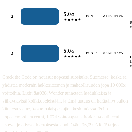
5.0
/5
2
BONUS
MAKSUTAVAT
★★★★★
R
a
5.0
/5
3
BONUS
MAKSUTAVAT
★★★★★
C
M
a
Crack the Code on noussut nopeasti suosituksi Suomessa, koska se
yhdistää modernin hakkeriteeman ja mahdollisuuden jopa 10 000x
voittoihin. Light &#038; Wonder tunnetaan laadukkaista ja
viihdyttävistä kolikkopeleistään, ja tämä uutuus on herättänyt paljon
kiinnostusta myös suomalaispelaajien keskuudessa. Pelin
nopeatempoinen rytmi, 1 024 voittotapaa ja korkea volatiliteetti
tekevät jokaisesta kierroksesta jännittävän. 96,09 % RTP tarjoaa