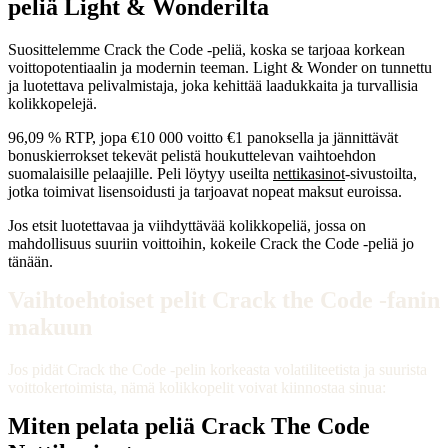
peliä Light & Wonderilta
Suosittelemme Crack the Code -peliä, koska se tarjoaa korkean
voittopotentiaalin ja modernin teeman. Light & Wonder on tunnettu
ja luotettava pelivalmistaja, joka kehittää laadukkaita ja turvallisia
kolikkopelejä.
96,09 % RTP, jopa €10 000 voitto €1 panoksella ja jännittävät
bonuskierrokset tekevät pelistä houkuttelevan vaihtoehdon
suomalaisille pelaajille. Peli löytyy useilta
nettikasinot
-sivustoilta,
jotka toimivat lisensoidusti ja tarjoavat nopeat maksut euroissa.
Jos etsit luotettavaa ja viihdyttävää kolikkopeliä, jossa on
mahdollisuus suuriin voittoihin, kokeile Crack the Code -peliä jo
tänään.
Vaihtoehtoiset pelit Crack the Code -fanin
makuun
Jos pidät Crack the Code -pelin korkeasta volatiliteetista ja suurista
voittokertoimista, nämä kolikkopelit voivat kiinnostaa sinua:
Miten pelata peliä Crack The Code