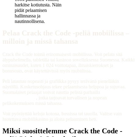
harkitse kotiutusta. Näin
pidät pelaamisen
hallinnassa ja
nautinnollisena.
Pelaa Crack the Code -peliä mobiilissa –
milloin ja missä tahansa
Crack the Code toimii erinomaisesti mobiilissa. Voit pelata sitä
älypuhelimella, tabletilla tai kasinon sovelluksessa Suomessa. Kaikki
ominaisuudet, kuten 1 024 voittotapaa, ilmaiskierrokset ja
bonusosto, ovat käytettävissä myös mobiilissa.
Peli latautuu nopeasti ja grafiikka pysyy terävänä pienelläkin
näytöllä. Kosketusohjaus tekee pelaamisesta helppoa ja sujuvaa.
Suomalaiset pelaajat voivat nauttia pelistä parhailla
mobiilikasinoilla
, jotka tarjoavat turvallisen ja nopean
pelikokemuksen missä tahansa.
Voit pyöräyttää keloja kotona, bussissa tai tauolla. Valitse vain
luotettava mobiilikasino ja aloita pelaaminen heti.
Miksi suosittelemme Crack the Code -