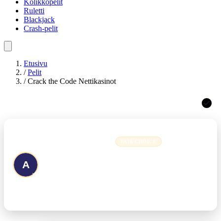
Kolikkopelit
Ruletti
Blackjack
Crash-pelit
Etusivu
/
Pelit
/
Crack the Code Nettikasinot
Crack The Code Nettikasinot
VAHVISTETTU MIELIPIDE
FAIR CHOICE
Crack The Code Nettikasinot
Albi
kept things simple round
Casinoble-kirjoittaja
▶
after round. The pace feels
Pelaa
balanced for casual play.
oikealla
rahalla