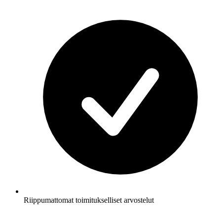
Riippumattomat toimitukselliset arvostelut