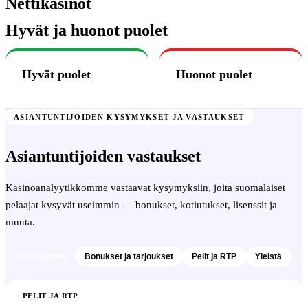
Nettikasinot
Hyvät ja huonot puolet
Hyvät puolet
Huonot puolet
ASIANTUNTIJOIDEN KYSYMYKSET JA VASTAUKSET
Asiantuntijoiden vastaukset
Kasinoanalyytikkomme vastaavat kysymyksiin, joita suomalaiset
pelaajat kysyvät useimmin — bonukset, kotiutukset, lisenssit ja
muuta.
Kaikki aiheet
Bonukset ja tarjoukset
Pelit ja RTP
Yleistä
PELIT JA RTP