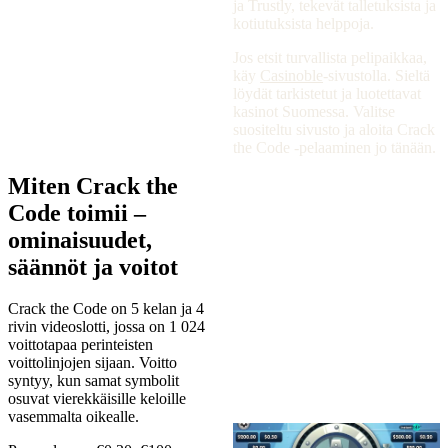
ja Trustly, tekevät talletuksista ja
kotiutuksista helppoja.
Jos etsit turvallista pelipaikkaa,
käy
Casinoble
-sivustolla. Sieltä
löydät tarkistetut ja luotettavat
kasinot Suomessa. Valitse
suositeltu sivusto ja aloita Crack
the Code -pelaaminen jo tänään.
Miten Crack the
Code toimii –
ominaisuudet,
säännöt ja voitot
Crack the Code on 5 kelan ja 4
rivin videoslotti, jossa on 1 024
voittotapaa perinteisten
voittolinjojen sijaan. Voitto
syntyy, kun samat symbolit
osuvat vierekkäisille keloille
vasemmalta oikealle.