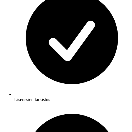
Lisenssien tarkistus