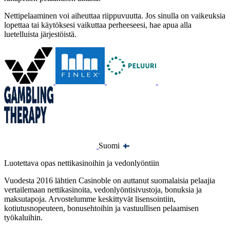
Nettipelaaminen voi aiheuttaa riippuvuutta. Jos sinulla on vaikeuksia
lopettaa tai käytöksesi vaikuttaa perheeseesi, hae apua alla
luetelluista järjestöistä.
Suomi
Luotettava opas nettikasinoihin ja vedonlyöntiin
Vuodesta 2016 lähtien Casinoble on auttanut suomalaisia pelaajia
vertailemaan nettikasinoita, vedonlyöntisivustoja, bonuksia ja
maksutapoja. Arvostelumme keskittyvät lisensointiin,
kotiutusnopeuteen, bonusehtoihin ja vastuullisen pelaamisen
työkaluihin.