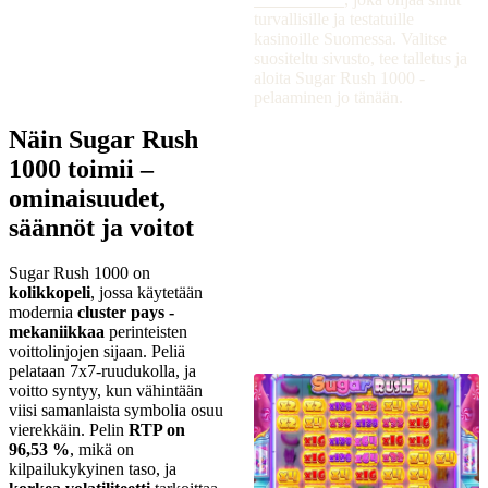
turvallisille ja testatuille
kasinoille Suomessa. Valitse
suositeltu sivusto, tee talletus ja
aloita Sugar Rush 1000 -
pelaaminen jo tänään.
Näin Sugar Rush
1000 toimii –
ominaisuudet,
säännöt ja voitot
Sugar Rush 1000 on
kolikkopeli
, jossa käytetään
modernia
cluster pays -
mekaniikkaa
perinteisten
voittolinjojen sijaan. Peliä
pelataan 7x7-ruudukolla, ja
voitto syntyy, kun vähintään
viisi samanlaista symbolia osuu
vierekkäin. Pelin
RTP on
96,53 %
, mikä on
kilpailukykyinen taso, ja