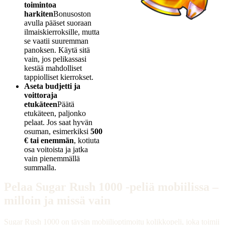
toimintoa
harkiten
Bonusoston
avulla pääset suoraan
ilmaiskierroksille, mutta
se vaatii suuremman
panoksen. Käytä sitä
vain, jos pelikassasi
kestää mahdolliset
tappiolliset kierrokset.
Aseta budjetti ja
voittoraja
etukäteen
Päätä
etukäteen, paljonko
pelaat. Jos saat hyvän
osuman, esimerkiksi
500
€ tai enemmän
, kotiuta
osa voitoista ja jatka
vain pienemmällä
summalla.
Pelaa Sugar Rush 1000 -peliä mobiilissa –
milloin ja missä vain
Sugar Rush 1000 on täysin mobiilioptimoitu kolikkopeli, joka toimii