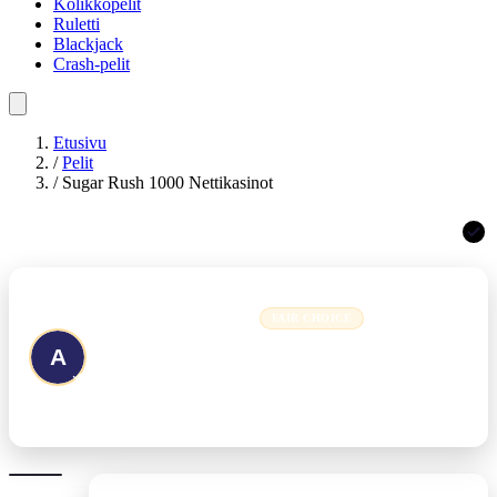
Kolikkopelit
Ruletti
Blackjack
Crash-pelit
Etusivu
/
Pelit
/
Sugar Rush 1000 Nettikasinot
Sugar Rush 1000 Nettikasinot
VAHVISTETTU MIELIPIDE
FAIR CHOICE
Albi
In my hands it felt honest.
▶
Casinoble-kirjoittaja
The pace feels balanced for
Pelaa
casual play.
oikealla
rahalla