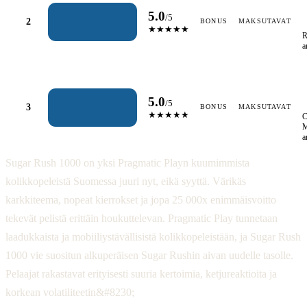
5.0
/5
2
BONUS
MAKSUTAVAT
★★★★★
R
a
5.0
/5
3
BONUS
MAKSUTAVAT
★★★★★
C
M
a
Sugar Rush 1000 on yksi Pragmatic Playn kuumimmista
kolikkopeleistä Suomessa juuri nyt, eikä syyttä. Värikäs
karkkiteema, nopeat kierrokset ja jopa 25 000x enimmäisvoitto
tekevät pelistä erittäin houkuttelevan. Pragmatic Play tunnetaan
laadukkaista ja mobiiliystävällisistä kolikkopeleistään, ja Sugar Rush
1000 vie suositun alkuperäisen Sugar Rushin aivan uudelle tasolle.
Pelaajat rakastavat erityisesti suuria kertoimia, ketjureaktioita ja
korkean volatiliteetin&#8230;