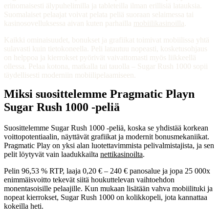
erinomaisesti älypuhelimilla ja tableteilla ilman erillisiä latauksia.
Suomalaiset pelaajat voivat pelata peliä suoraan selaimessa tai
kasinosovelluksessa aivan kuten parhailla
mobiilikasinoilla
.
Kaikki ominaisuudet, bonukset ja grafiikat toimivat mobiilissa yhtä
sulavasti kuin tietokoneella. Peli latautuu nopeasti, kosketusohjaus
on helppoa ja kierrokset pyörivät vaivattomasti myös liikkeellä
ollessa. Pelaa kotona, matkalla tai tauolla – Sugar Rush 1000 sopii
täydellisesti moderniin mobiilipelaamiseen.
Miksi suosittelemme Pragmatic Playn
Sugar Rush 1000 -peliä
Suosittelemme Sugar Rush 1000 -peliä, koska se yhdistää korkean
voittopotentiaalin, näyttävät grafiikat ja modernit bonusmekaniikat.
Pragmatic Play on yksi alan luotettavimmista pelivalmistajista, ja sen
pelit löytyvät vain laadukkailta
nettikasinoilta
.
Pelin 96,53 % RTP, laaja 0,20 € – 240 € panosalue ja jopa 25 000x
enimmäisvoitto tekevät siitä houkuttelevan vaihtoehdon
monentasoisille pelaajille. Kun mukaan lisätään vahva mobiilituki ja
nopeat kierrokset, Sugar Rush 1000 on kolikkopeli, jota kannattaa
kokeilla heti.