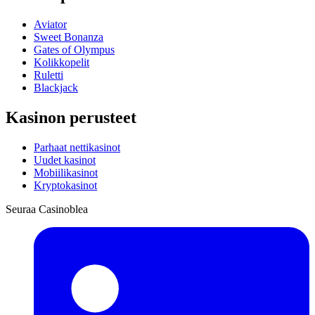
Aviator
Sweet Bonanza
Gates of Olympus
Kolikkopelit
Ruletti
Blackjack
Kasinon perusteet
Parhaat nettikasinot
Uudet kasinot
Mobiilikasinot
Kryptokasinot
Seuraa Casinoblea