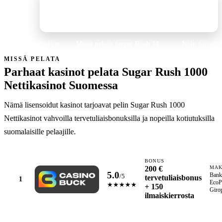
Yleistiedot
Parhaat kasinot
Missä pelata Sugar Rush 10…
Näin Sugar 
MISSÄ PELATA
Parhaat kasinot pelata Sugar Rush 1000
Nettikasinot Suomessa
Nämä lisensoidut kasinot tarjoavat pelin Sugar Rush 1000
Nettikasinot vahvoilla tervetuliaisbonuksilla ja nopeilla kotiutuksilla
suomalaisille pelaajille.
BONUS
200 €
MAK
5.0
Bank
/5
tervetuliaisbonus
1
EcoP
★★★★★
+ 150
Giro
ilmaiskierrosta