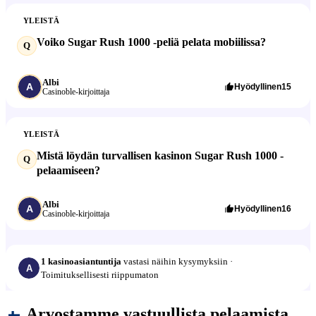
YLEISTÄ
Voiko Sugar Rush 1000 -peliä pelata mobiilissa?
Q
Albi
Hyödyllinen
15
Casinoble-kirjoittaja
YLEISTÄ
Mistä löydän turvallisen kasinon Sugar Rush 1000 -
Q
pelaamiseen?
Albi
Hyödyllinen
16
Casinoble-kirjoittaja
1 kasinoasiantuntija
vastasi näihin kysymyksiin ·
Toimituksellisesti riippumaton
Arvostamme vastuullista pelaamista