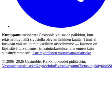
Kumppanuustiedote:
Casinoble voi saada palkkion, kun
rekisteröidyt tällä sivustolla olevien linkkien kautta. Tämä ei
koskaan vaikuta toimituksellisiin arvioihimme — kasinon on
läpäistävä turvallisuus- ja laatutarkastuksemme ennen kuin
suosittelemme sitä.
Lue täydellinen vastuuvapauslauseke
.
© 2006–2026 Casinoble. Kaikki oikeudet pidätetään.
Vastuuvapauslauseke
Käyttöehdot
Evästekäytäntö
Tietosuojakäytäntö
Si