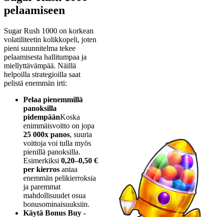
pelaamiseen
Sugar Rush 1000 on korkean
volatiliteetin kolikkopeli, joten
pieni suunnitelma tekee
pelaamisesta hallitumpaa ja
miellyttävämpää. Näillä
helpoilla strategioilla saat
pelistä enemmän irti:
Pelaa pienemmillä
panoksilla
pidempään
Koska
enimmäisvoitto on jopa
25 000x panos
, suuria
voittoja voi tulla myös
pienillä panoksilla.
Esimerkiksi
0,20–0,50 €
per kierros
antaa
enemmän pelikierroksia
ja paremmat
mahdollisuudet osua
bonusominaisuuksiin.
Käytä Bonus Buy -