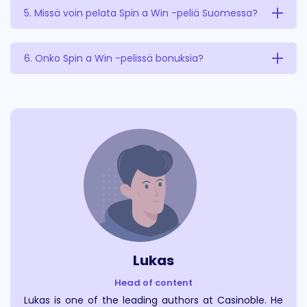
pelivalmistaja. Kun pelaat lisensoidulla nettikasinolla,
Kyllä voit. Spin a Win toimii suoraan selaimessa
5. Missä voin pelata Spin a Win -peliä Suomessa?
saat turvallisen ja reilun pelikokemuksen.
älypuhelimella ja tabletilla. Kaikki ominaisuudet, kuten
kertoimet ja tuplaus, toimivat myös mobiilissa. Voit
Voit pelata peliä lisensoiduilla nettikasinoilla, jotka
6. Onko Spin a Win -pelissä bonuksia?
pelata missä ja milloin vain.
hyväksyvät suomalaiset pelaajat. Tarkista
Casinoblen listaus kasinoista löytääksesi turvalliset
Kyllä.
pelipaikat Spin a Win -pelille.
Pelissä
on
kertoimia,
jotka
voivat
moninkertaistaa
voittosi,
sekä
Lukas
tuplausominaisuu
Head of content
jolla
Lukas is one of the leading authors at Casinoble. He