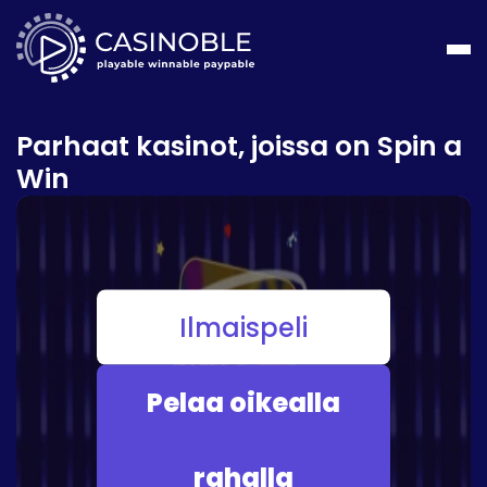
Parhaat kasinot, joissa on Spin a
tiarvostelut
Win
d
skasinot
Kasinot
Ole tietoinen
ilman
Ilmaispeli
ouse
talletusta
Vastuullinen
useke
Pelaaminen
Jackpot
Pelaa oikealla
ntö
City
Casino
ns
Vulkan
rahalla