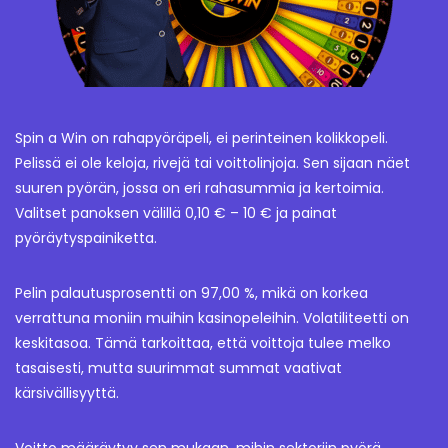
Spin a Win on rahapyöräpeli, ei perinteinen kolikkopeli.
Pelissä ei ole keloja, rivejä tai voittolinjoja. Sen sijaan näet
suuren pyörän, jossa on eri rahasummia ja kertoimia.
Valitset panoksen välillä 0,10 € – 10 € ja painat
pyöräytyspainiketta.
Pelin palautusprosentti on 97,00 %, mikä on korkea
verrattuna moniin muihin kasinopeleihin. Volatiliteetti on
keskitasoa. Tämä tarkoittaa, että voittoja tulee melko
tasaisesti, mutta suurimmat summat vaativat
kärsivällisyyttä.