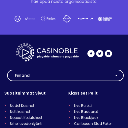
hae apua näistä organisaatioista.
Finland
Suosituimmat Sivut
Klassiset Pelit
Uudet Kasinot
Live Ruletti
Nettikasinot
Live Baccarat
Nopeat Kotiutukset
Live Blackjack
Urheiluvedonlyönti
Caribbean Stud Poker