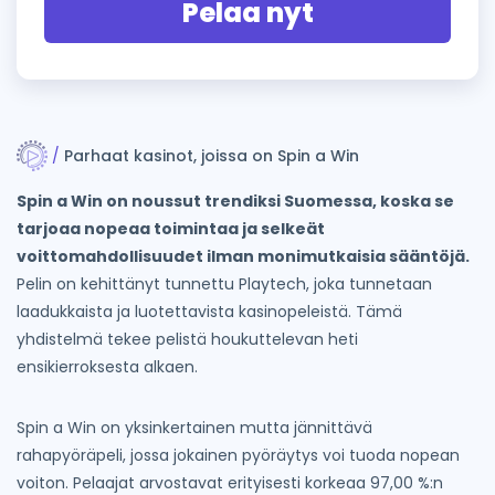
Pelaa nyt
Parhaat kasinot, joissa on Spin a Win
Spin a Win on noussut trendiksi Suomessa, koska se
tarjoaa nopeaa toimintaa ja selkeät
voittomahdollisuudet ilman monimutkaisia sääntöjä.
Pelin on kehittänyt tunnettu Playtech, joka tunnetaan
laadukkaista ja luotettavista kasinopeleistä. Tämä
yhdistelmä tekee pelistä houkuttelevan heti
ensikierroksesta alkaen.
Spin a Win on yksinkertainen mutta jännittävä
rahapyöräpeli, jossa jokainen pyöräytys voi tuoda nopean
voiton. Pelaajat arvostavat erityisesti korkeaa 97,00 %:n