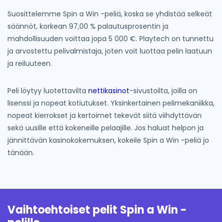
Suosittelemme Spin a Win -peliä, koska se yhdistää selkeät
säännöt, korkean 97,00 % palautusprosentin ja
mahdollisuuden voittaa jopa 5 000 €. Playtech on tunnettu
ja arvostettu pelivalmistaja, joten voit luottaa pelin laatuun
ja reiluuteen.
Peli löytyy luotettavilta
nettikasinot
-sivustoilta, joilla on
lisenssi ja nopeat kotiutukset. Yksinkertainen pelimekaniikka,
nopeat kierrokset ja kertoimet tekevät siitä viihdyttävän
sekä uusille että kokeneille pelaajille. Jos haluat helpon ja
jännittävän kasinokokemuksen, kokeile Spin a Win -peliä jo
tänään.
Vaihtoehtoiset pelit Spin a Win -