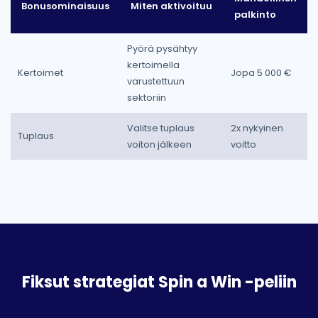
Bonusominaisuus
Miten aktivoituu
palkinto
Pyörä pysähtyy
kertoimella
Kertoimet
Jopa 5 000 €
varustettuun
sektoriin
Valitse tuplaus
2x nykyinen
Tuplaus
voiton jälkeen
voitto
Fiksut strategiat Spin a Win -peliin