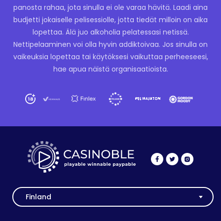
panosta rahaa, jota sinulla ei ole varaa hävitä. Laadi aina
budjetti jokaiselle pelisessiolle, jotta tiedät milloin on aika
lopettaa. Älä juo alkoholia pelatessasi netissä.
Nettipelaaminen voi olla hyvin addiktoivaa. Jos sinulla on
vaikeuksia lopettaa tai käytöksesi vaikuttaa perheeseesi,
hae apua näistä organisaatioista.
Finland