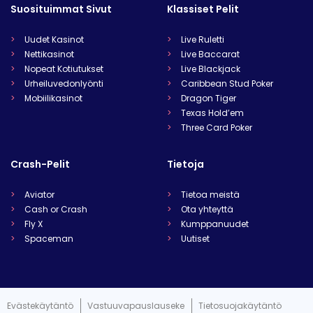
Suosituimmat Sivut
Klassiset Pelit
Uudet Kasinot
Live Ruletti
Nettikasinot
Live Baccarat
Nopeat Kotiutukset
Live Blackjack
Urheiluvedonlyönti
Caribbean Stud Poker
Mobiilikasinot
Dragon Tiger
Texas Hold’em
Three Card Poker
Crash-Pelit
Tietoja
Aviator
Tietoa meistä
Cash or Crash
Ota yhteyttä
Fly X
Kumppanuudet
Spaceman
Uutiset
Evästekäytäntö
Vastuuvapauslauseke
Tietosuojakäytäntö