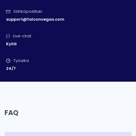
Sähköpostituki
support@falconvegas.com
Live-chat
Kyllä
Työaika
24/7
FAQ