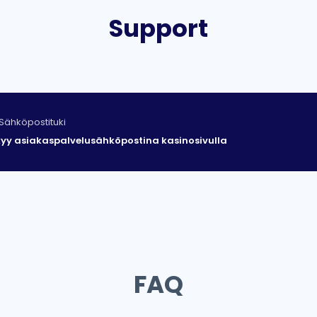
Support
Sähköpostituki
yy asiakaspalvelusähköpostina kasino­sivulla
FAQ