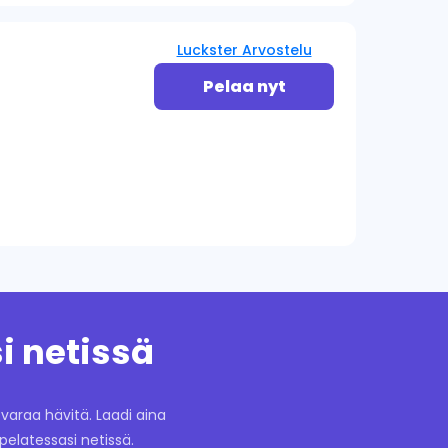
Luckster Arvostelu
Pelaa nyt
i netissä
 varaa hävitä. Laadi aina
 pelatessasi netissä.