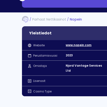
Parhaat Nettikasinot
Nopein
Yleistiedot
www.nopein.com
Website
2023
Perustamisvuosi
Njord Vantage Services
Omistaja
Ltd
Lisenssit
Casino Type