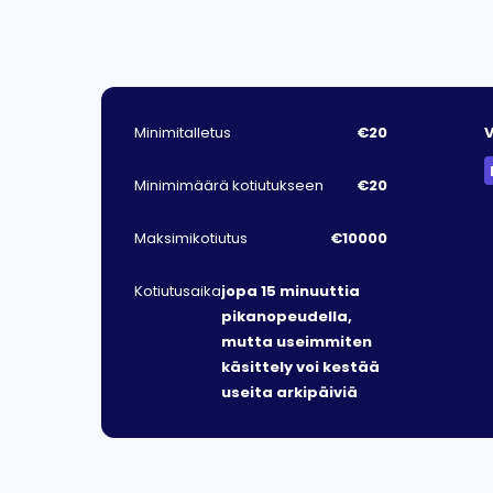
Minimitalletus
€20
Minimimäärä kotiutukseen
€20
Maksimikotiutus
€10000
Kotiutusaika
jopa 15 minuuttia
pikanopeudella,
mutta useimmiten
käsittely voi kestää
useita arkipäiviä