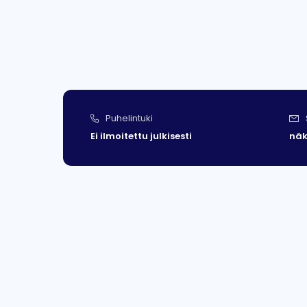
Puhelintuki
Ei ilmoitettu julkisesti
näk