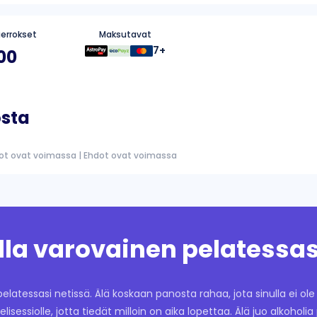
ierrokset
Maksutavat
7+
00
osta
ot ovat voimassa
|
Ehdot ovat voimassa
lla varovainen pelatessas
elatessasi netissä. Älä koskaan panosta rahaa, jota sinulla ei ole
pelisessiolle, jotta tiedät milloin on aika lopettaa. Älä juo alkoholia