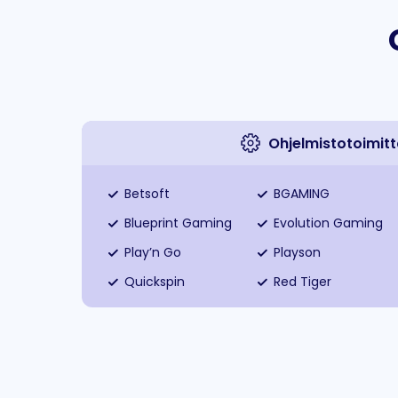
Ohjelmistotoimitt
Betsoft
BGAMING
Blueprint Gaming
Evolution Gaming
Play’n Go
Playson
Quickspin
Red Tiger