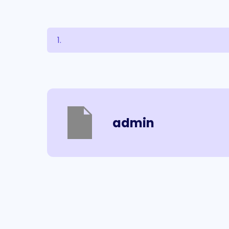
1.
admin