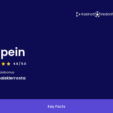
Kasinot
Vedonl
 of Duty
Evästekäytäntö
The Club House
Live Funky Time
Klarna
Norppa
TonyBet
Vastuullinen Pelaaminen
Jackpot City Casino
Pine of Plinko
pein
GO
Vastuuvapauslauseke
Wildz
Live Crazy Time
Zimpler Kasinot
Lataamo
BetOnRed
Vulkan Vegas
Cash Pong
d
a 2
Tietosuojakäytäntö
SpinAway
Live Monopoly
Brite
Posido
ZotaBet
GG.bet
Cash Squares Instant Tap
4.6 / 5.0
la
gue of Legends
Käyttöehdot
NY Spins
Lucky Ball Roulette
Mobile Pay
Flaksi
Betsson
Crack the Code
Kasinot
rwatch
21.com
Fishin' Frenzy Full House
Trustly Kasinot
Kanuuna
PowBet
Diamond Deal
iaisbonus
craft 2
Captain Spins
Sugar Rush
Siru Mobile Kasinot
Buusti
Sportaza
Plinko Go
maiskierrosta
Cookie Casino
Starburst
Pay N Play Kasinot
Buumi
20Bet
Spin a Win
LunuBet
Key Facts