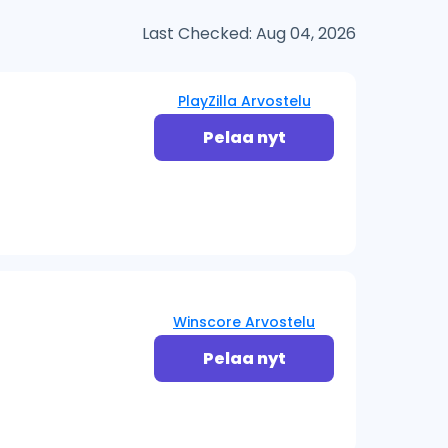
Last Checked: Aug 04, 2026
PlayZilla Arvostelu
Pelaa nyt
Winscore Arvostelu
Pelaa nyt