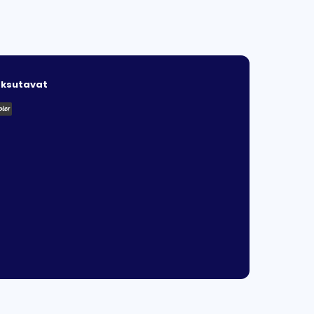
tchcards
Shooting
Sic Bo
Sports Betting
Table Games
o Poker
Video Slots
Wheel Game
ksutavat