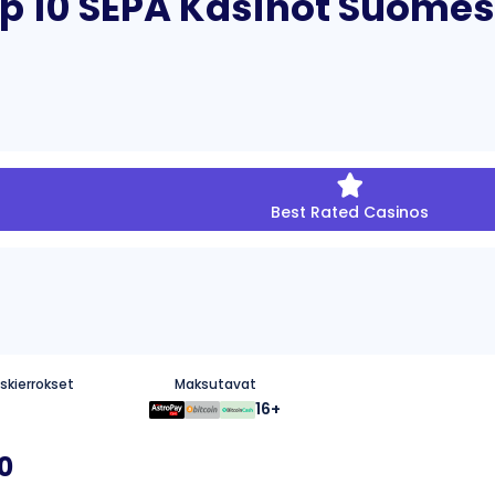
p 10 SEPA Kasinot Suome
la Suomessa?
Best Rated Casinos
in
iskierrokset
Maksutavat
16+
0