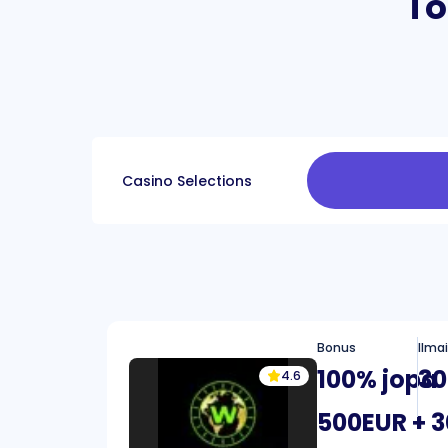
To
Miten SEPAlla Maksetaan Nettikasinoil
Varmennus Ja KYC SEPA-Kasinoilla
Nettikasinoiden SEPA-Bonukset
Casino Selections
Muut Maksutavat SEPA-Kasinoilla
Vinkkejä SEPA-Talletuksiin Ja Kotiutuksi
FAQ
Bonus
Ilma
100% jopa
30
4.6
500EUR + 3