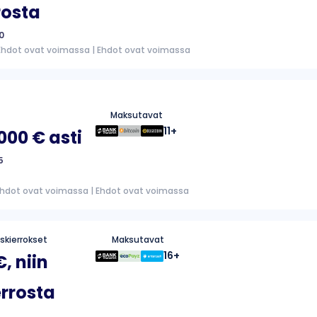
rosta
0
Ehdot ovat voimassa
|
Ehdot ovat voimassa
Maksutavat
11+
000 € asti
5
hdot ovat voimassa
|
Ehdot ovat voimassa
iskierrokset
Maksutavat
16+
€, niin
errosta