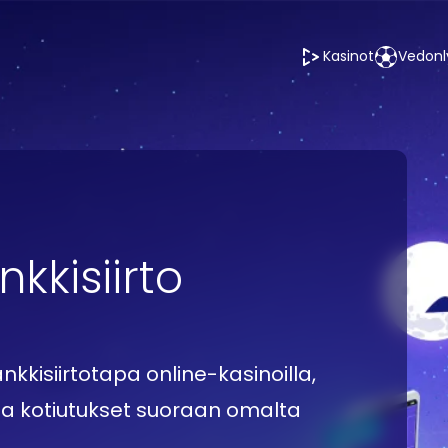
Kasinot
Vedonl
 of Duty
Evästekäytäntö
The Club House
Live Funky Time
Klarna
Norppa
TonyBet
Vastuullinen Pelaaminen
Jackpot City Casino
Pine of Plinko
GO
Vastuuvapauslauseke
Wildz
Live Crazy Time
Zimpler Kasinot
Lataamo
BetOnRed
Vulkan Vegas
Cash Pong
d
a 2
Tietosuojakäytäntö
SpinAway
Live Monopoly
Brite
Posido
ZotaBet
GG.bet
Cash Squares Instant Tap
la
gue of Legends
Käyttöehdot
NY Spins
Lucky Ball Roulette
Mobile Pay
Flaksi
Betsson
Crack the Code
kkisiirto
Kasinot
rwatch
21.com
Fishin' Frenzy Full House
Trustly Kasinot
Kanuuna
PowBet
Diamond Deal
craft 2
Captain Spins
Sugar Rush
Siru Mobile Kasinot
Buusti
Sportaza
Plinko Go
Cookie Casino
Starburst
Pay N Play Kasinot
Buumi
20Bet
Spin a Win
LunuBet
nkkisiirtotapa online-kasinoilla,
 ja kotiutukset suoraan omalta