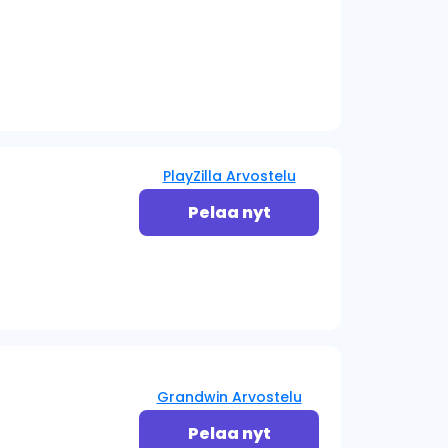
PlayZilla Arvostelu
Pelaa nyt
Grandwin Arvostelu
Pelaa nyt