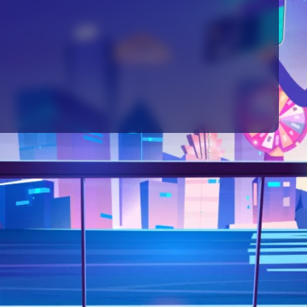
laajille, jotka arvostavat luotettavuutta,
a.
noudattavat yhtenäisiä pankkistandardeja,
ja ennustettavaa. Maksut käsitellään
tai ulkopuolisia maksuvälittäjiä.
PA-kasinot, selitämme miten SEPA-maksut
loin SEPA on paras vaihtoehto verrattuna