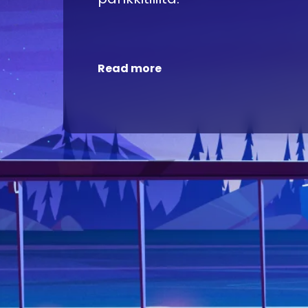
Me Casinoblella suosittelemme SEPAa pe
selkeyttä ja täyttä hallintaa maksuihins
Read more
SEPA-kasinot toimivat euroalueella ja 
mikä tekee maksamisesta läpinäkyvää 
suoraan pankkien kautta ilman kortteja 
Tällä sivulla esittelemme parhaat SE
toimivat käytännössä ja kerromme, mil
muihin maksutapoihin.