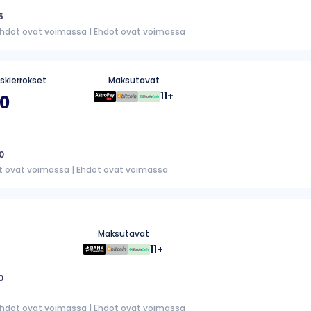
5
hdot ovat voimassa
|
Ehdot ovat voimassa
iskierrokset
Maksutavat
11+
0
0
t ovat voimassa
|
Ehdot ovat voimassa
Maksutavat
11+
0
hdot ovat voimassa
|
Ehdot ovat voimassa