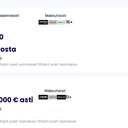
iskierrokset
Maksutavat
16+
0
rosta
0
Ehdot ovat voimassa
|
Ehdot ovat voimassa
Maksutavat
11+
000 € asti
5
hdot ovat voimassa
|
Ehdot ovat voimassa