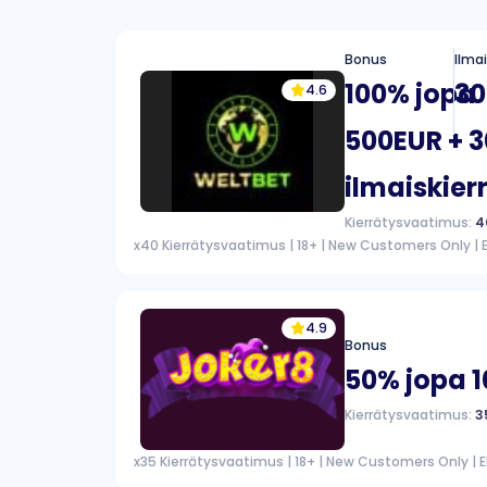
Bonus
Ilma
100% jopa
30
4.6
500EUR + 3
ilmaiskier
Kierrätysvaatimus:
4
x40 Kierrätysvaatimus | 18+ | New Customers Only |
4.9
Bonus
50% jopa 1
Kierrätysvaatimus:
3
x35 Kierrätysvaatimus | 18+ | New Customers Only |
E