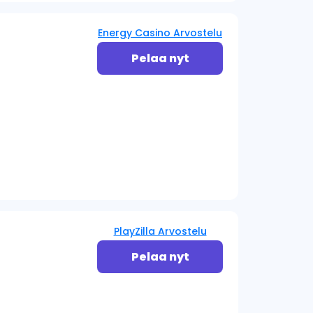
Energy Casino Arvostelu
Pelaa nyt
PlayZilla Arvostelu
Pelaa nyt