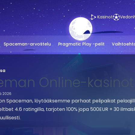
Kasinot
Vedonl
Spaceman-arvostelu
Pragmatic Play -pelit
Vaihtoehto
 of Duty
Evästekäytäntö
The Club House
Live Funky Time
Klarna
Norppa
TonyBet
Vastuullinen Pelaaminen
Jackpot City Casino
Pine of Plinko
GO
Vastuuvapauslauseke
Wildz
Live Crazy Time
Zimpler Kasinot
Lataamo
BetOnRed
Vulkan Vegas
Cash Pong
d
a 2
Tietosuojakäytäntö
SpinAway
Live Monopoly
Brite
Posido
ZotaBet
GG.bet
Cash Squares Instant Tap
ssa
man Online-kasinot 
la
gue of Legends
Käyttöehdot
NY Spins
Lucky Ball Roulette
Mobile Pay
Flaksi
Betsson
Crack the Code
Kasinot
rwatch
21.com
Fishin' Frenzy Full House
Trustly Kasinot
Kanuuna
PowBet
Diamond Deal
craft 2
Captain Spins
Sugar Rush
Siru Mobile Kasinot
Buusti
Sportaza
Plinko Go
nä 2026
Cookie Casino
Starburst
Pay N Play Kasinot
Buumi
20Bet
Spin a Win
 on Spaceman, löytääksemme parhaat pelipaikat pelaajil
LunuBet
tbet 4.6 ratingilla, tarjoten 100% jopa 500EUR + 30 ilmaisk
ullisesti.