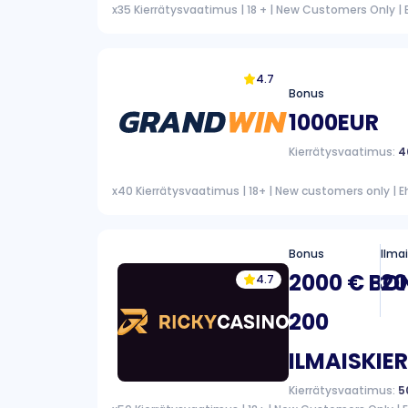
x35 Kierrätysvaatimus | 18 + | New Customers Only |
4.7
Bonus
1000EUR
Kierrätysvaatimus:
4
x40 Kierrätysvaatimus | 18+ | New customers only |
E
Bonus
Ilma
2000 € BO
20
4.7
200
ILMAISKIE
Kierrätysvaatimus:
5