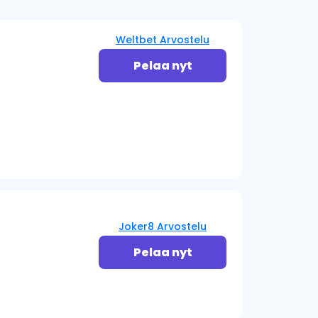
Weltbet Arvostelu
Pelaa nyt
Joker8 Arvostelu
Pelaa nyt