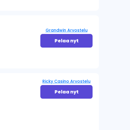
Grandwin Arvostelu
Pelaa nyt
Ricky Casino Arvostelu
Pelaa nyt