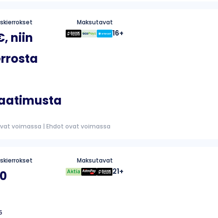
iskierrokset
Maksutavat
16+
€, niin
errosta
vaatimusta
ovat voimassa
|
Ehdot ovat voimassa
iskierrokset
Maksutavat
21+
0
5