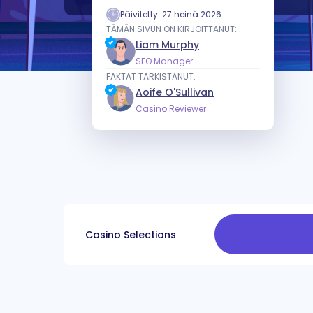
Päivitetty: 27 heinä 2026
TÄMÄN SIVUN ON KIRJOITTANUT:
Liam Murphy
SEO Manager
FAKTAT TARKISTANUT:
Aoife O'Sullivan
Casino Reviewer
Casino Selections