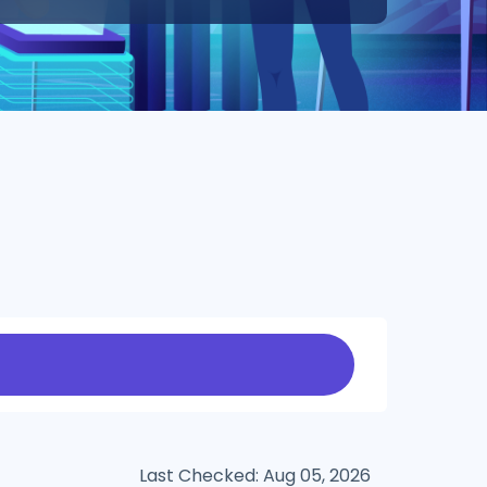
Last Checked: Aug 05, 2026